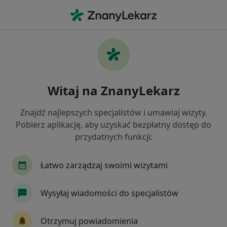
Me
Choroby Zwyrodnieniowe • Gliwice, śląskie
Filtry
• 1
Ubezpieczenie
Map
Choroby zwyrodnieniowe specjaliści w
Witaj na ZnanyLekarz
Gliwicach
Jak działają wyniki wyszukiwania
Znajdź najlepszych specjalistów i umawiaj wizyty.
Pobierz aplikację, aby uzyskać bezpłatny dostęp do
przydatnych funkcji:
Jakiego specjalisty szukasz?
Ortopeda
Fizjoterapeuta
Ginekolog
Łatwo zarządzaj swoimi wizytami
Wysyłaj wiadomości do specjalistów
Otrzymuj powiadomienia