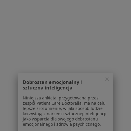
1
2
3
4
Powiązane wyszukiwania
W pobliżu Gliwic
Choroby zwyrodnieniowe w Katowicach
Choroby zwyrodnieniowe w Sosnowcu
Choroby zwyrodnieniowe w Dąbrowie Górniczej
Dobrostan emocjonalny i
Choroby zwyrodnieniowe w Chorzowie
sztuczna inteligencja
Choroby zwyrodnieniowe w Zabrzu
Niniejsza ankieta, przygotowana przez
zespół Patient Care Doctoralia, ma na celu
Więcej (14)
lepsze zrozumienie, w jaki sposób ludzie
Więcej w kategorii: W pobliżu Gliwic
korzystają z narzędzi sztucznej inteligencji
jako wsparcia dla swojego dobrostanu
Schorzenia w Gliwicach
emocjonalnego i zdrowia psychicznego.