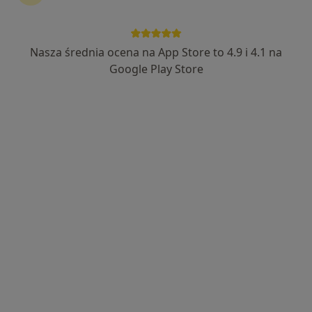
Nasza średnia ocena na App Store to 4.9 i 4.1 na
mgr Tomasz Mechelewski
Google Play Store
·
Więcej
Fizjoterapeuta
146 opinii
Cichociemnych 14, Gliwice
•
Mapa
FizjoPaluch - nowoczesna fizjoterapia Gliwice
Konsultacja fizjoterapeutyczna (kolejna wizyta)
180 zł
Specjalista nie oferuje umawiania online pod tym adresem.
Poproś o wizytę