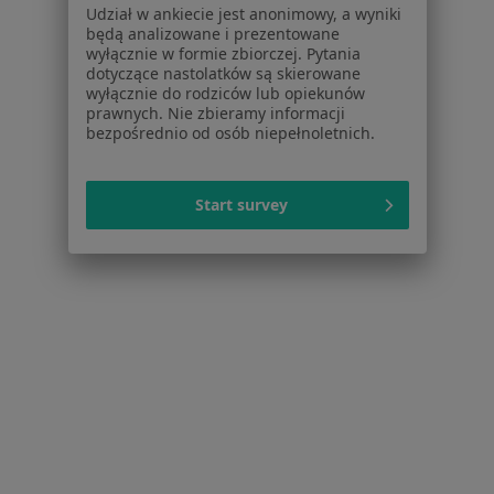
Nadciśnienie tętnicze w Gliwicach
Udział w ankiecie jest anonimowy, a wyniki
będą analizowane i prezentowane
Choroby serca w Gliwicach
wyłącznie w formie zbiorczej. Pytania
dotyczące nastolatków są skierowane
Zaburzenia rytmu serca w Gliwicach
wyłącznie do rodziców lub opiekunów
prawnych. Nie zbieramy informacji
Choroba wieńcowa w Gliwicach
bezpośrednio od osób niepełnoletnich.
Niewydolność serca w Gliwicach
Więcej (15)
Start survey
Więcej w kategorii: Schorzenia w Gliwicach
Strona Główna
Choroby
Choroby Zwyrodnieniowe
Zmień 
Gliwice
Zmień miasto
Serwis