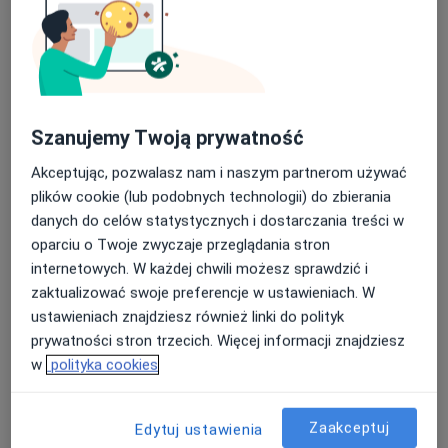
Bezpieczne płatności
Szanujemy Twoją prywatność
dr n. med. Szymon Czech
·
Więcej
Ortopeda, Ortopeda dziecięcy
Akceptując, pozwalasz nam i naszym partnerom używać
508 opinii
plików cookie (lub podobnych technologii) do zbierania
danych do celów statystycznych i dostarczania treści w
Derkacza 13, Gliwice
•
Mapa
oparciu o Twoje zwyczaje przeglądania stron
Centrum Medyczne Nowy Świat
internetowych. W każdej chwili możesz sprawdzić i
Konsultacja ortopedyczna
350 zł
zaktualizować swoje preferencje w ustawieniach. W
Specjalista nie oferuje umawiania online pod tym adresem.
ustawieniach znajdziesz również linki do polityk
prywatności stron trzecich. Więcej informacji znajdziesz
Poproś o wizytę
w
polityka cookies
Zaakceptuj
Edytuj ustawienia