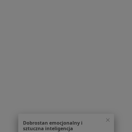
Cukrzyca w Oświęcimiu
Choroby dorosłych w Oświęcimiu
Cukrzyca ciążowa w Oświęcimiu
Cukrzyca typu 2 w Oświęcimiu
Nadciśnienie tętnicze w Oświęcimiu
Więcej (15)
Więcej w kategorii: Schorzenia w Oświęcimiu
Choroby Zwyrodnieniowe Specjaliści W Oświęcimiu
Dobrostan emocjonalny i
Serwis
sztuczna inteligencja