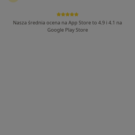
Nasza średnia ocena na App Store to 4.9 i 4.1 na
dr n. med. Bartłomiej Dobosz
Google Play Store
·
Więcej
Ortopeda, Chirurg
1113 opinii
ekspert w obszarze kończyna dolna, kończyna
górna
Studia na Collegium Medicum UJ
indywidualne podejście do pacjenta, empatia
Zagrodowa 31, Oświęcim
•
Mapa
SPECJALISTYCZNY GABINET ORTOPEDYCZNO-URAZOWY BARTŁOMIEJ DOBOSZ
Konsultacja ortopedyczna
od 250 zł
Specjalista nie oferuje umawiania online pod tym adresem.
Poproś o wizytę