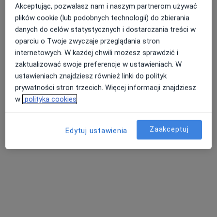
Akceptując, pozwalasz nam i naszym partnerom używać
plików cookie (lub podobnych technologii) do zbierania
Poproś o wizytę
danych do celów statystycznych i dostarczania treści w
oparciu o Twoje zwyczaje przeglądania stron
internetowych. W każdej chwili możesz sprawdzić i
zaktualizować swoje preferencje w ustawieniach. W
ustawieniach znajdziesz również linki do polityk
prywatności stron trzecich. Więcej informacji znajdziesz
w
polityka cookies
Orto Reha SPORT
Zaakceptuj
Edytuj ustawienia
·
Więcej
Fizjoterapia, Ortopedia, Reumatologia
1133 opinie
Zagrodowa 31, Oświęcim
•
Mapa
Konsultacja fizjoterapeutyczna (kolejna wizyta)
od 150 zł
Pokaż więcej usług