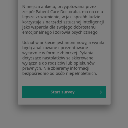
Regulamin
Niniejsza ankieta, przygotowana przez
Polityka prywatności pacjentów
zespół Patient Care Doctoralia, ma na celu
Polityka prywatności profesjonalistów
lepsze zrozumienie, w jaki sposób ludzie
korzystają z narzędzi sztucznej inteligencji
Polityka prywatności dla profesjonalistów, których
jako wsparcia dla swojego dobrostanu
dane pozyskaliśmy samodzielnie
emocjonalnego i zdrowia psychicznego.
Polityka cookies
Udział w ankiecie jest anonimowy, a wyniki
Jak działają wyniki wyszukiwania
będą analizowane i prezentowane
Dostępność
wyłącznie w formie zbiorczej. Pytania
O nas
dotyczące nastolatków są skierowane
wyłącznie do rodziców lub opiekunów
Praca
Rekrutujemy!
prawnych. Nie zbieramy informacji
Partnerzy
bezpośrednio od osób niepełnoletnich.
Centrum prasowe
Kontakt
Start survey
Dla pacjentów
Lekarze
Placówki medyczne
Pytania i odpowiedzi
Usługi i zabiegi