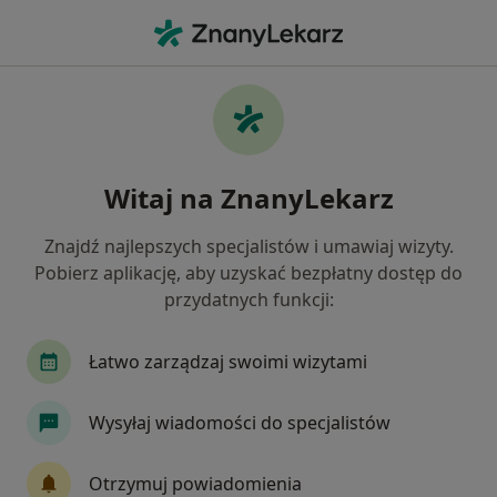
Me
Choroby Zwyrodnieniowe • Oświęcim, małopolskie
Filtry
• 1
Mapa
Choroby zwyrodnieniowe specjaliści w
Witaj na ZnanyLekarz
Oświęcimiu
Jak działają wyniki wyszukiwania
Znajdź najlepszych specjalistów i umawiaj wizyty.
Pobierz aplikację, aby uzyskać bezpłatny dostęp do
przydatnych funkcji:
Jakiego specjalisty szukasz?
Ortopeda
Fizjoterapeuta
Neurolog
L
Łatwo zarządzaj swoimi wizytami
Wysyłaj wiadomości do specjalistów
Otrzymuj powiadomienia