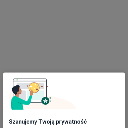
lek. Karol Gałuszewski
·
Więcej
Ortopeda
54 opinie
Adres 1
Adres 2
Gen. Jarosława Dąbrowskiego 4, Oświęcim
•
Mapa
Instytut Zdrowia dr Boczarska-Jedynak / Klinika Medycyny Estetycznej i Przeciwstarzeniowej
Konsultacja ortopedyczna
220 zł
Szanujemy Twoją prywatność
Specjalista nie oferuje umawiania online pod tym adresem.