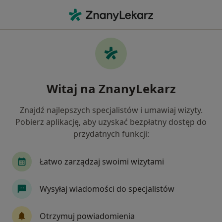
Me
Choroby Zwyrodnieniowe • Rybnik, śląskie
Filtry
• 1
Ubezpieczenie
Map
Choroby zwyrodnieniowe specjaliści w
Witaj na ZnanyLekarz
Rybniku
Jak działają wyniki wyszukiwania
Znajdź najlepszych specjalistów i umawiaj wizyty.
Pobierz aplikację, aby uzyskać bezpłatny dostęp do
przydatnych funkcji:
Jakiego specjalisty szukasz?
Ortopeda
Chirurg
Chirurg dziecięcy
Łatwo zarządzaj swoimi wizytami
Wysyłaj wiadomości do specjalistów
Otrzymuj powiadomienia