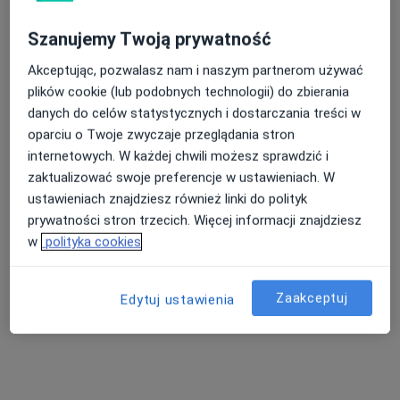
Szanujemy Twoją prywatność
Akceptując, pozwalasz nam i naszym partnerom używać
plików cookie (lub podobnych technologii) do zbierania
danych do celów statystycznych i dostarczania treści w
oparciu o Twoje zwyczaje przeglądania stron
internetowych. W każdej chwili możesz sprawdzić i
zaktualizować swoje preferencje w ustawieniach. W
lek. Łukasz Duda
ustawieniach znajdziesz również linki do polityk
·
Więcej
Ortopeda
prywatności stron trzecich. Więcej informacji znajdziesz
12 opinii
w
polityka cookies
Adres 1
Adres 2
Zaakceptuj
Edytuj ustawienia
Rudzka 191A, Rybnik
•
Mapa
Gabinet lekarski
Konsultacja ortopedyczna
Brak ceny
Specjalista nie oferuje umawiania online pod tym adresem.