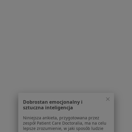
Ból barku w Rybniku
Otyłość w Rybniku
Bóle brzucha w Rybniku
Bóle kręgosłupa w Rybniku
Więcej (15)
Więcej w kategorii: Schorzenia w Rybniku
Strona Główna
Choroby
Choroby Zwyrodnieniowe
Zmień 
Rybnik
Zmień miasto
Dobrostan emocjonalny i
sztuczna inteligencja
Niniejsza ankieta, przygotowana przez
Serwis
zespół Patient Care Doctoralia, ma na celu
lepsze zrozumienie, w jaki sposób ludzie