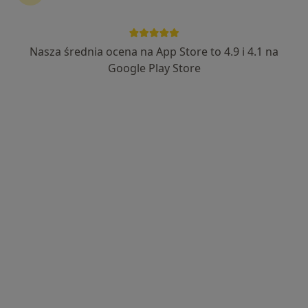
Nasza średnia ocena na App Store to 4.9 i 4.1 na
Google Play Store
Nowy profil na ZnanyLekarz
Bezpieczne płatności
lek. Danuta Kulik
·
Lekarz wykonujący zabiegi medycyny estetycznej, Internista
Więcej
9 opinii
Adres 1
Adres 2
Online
Jutrzenki 70, Rybnik
•
Mapa
"DKMED" Indywidualna specjalistyczna praktyka lekarska lek med Danuta Kulik
Konsultacja z zakresu medycyny estetycznej
300 zł
Specjalista nie oferuje umawiania online pod tym adresem.
Poproś o wizytę