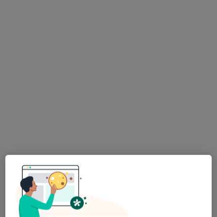
dr n. med. Wojciech Bijata
·
Więcej
Ortopeda, Chirurg dziecięcy
48 opinii
Cegielniana 14, Rybnik
•
Mapa
LiftMed
Chirurgia dziecięca
od 600 zł
Specjalista nie oferuje umawiania online pod tym adresem.
Poproś o wizytę