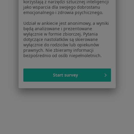
Regulamin
korzystają z narzędzi sztucznej inteligencji
jako wsparcia dla swojego dobrostanu
Polityka prywatności pacjentów
emocjonalnego i zdrowia psychicznego.
Polityka prywatności profesjonalistów
Polityka prywatności dla profesjonalistów, których
Udział w ankiecie jest anonimowy, a wyniki
będą analizowane i prezentowane
dane pozyskaliśmy samodzielnie
wyłącznie w formie zbiorczej. Pytania
Polityka cookies
dotyczące nastolatków są skierowane
Jak działają wyniki wyszukiwania
wyłącznie do rodziców lub opiekunów
prawnych. Nie zbieramy informacji
Dostępność
bezpośrednio od osób niepełnoletnich.
O nas
Praca
Rekrutujemy!
Partnerzy
Start survey
Centrum prasowe
Kontakt
Dla pacjentów
Lekarze
Placówki medyczne
Pytania i odpowiedzi
Usługi i zabiegi