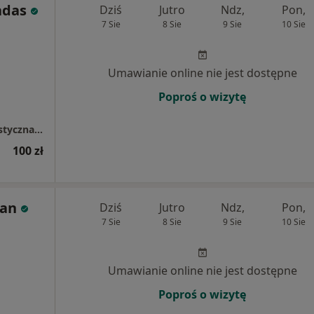
adas
Dziś
Jutro
Ndz,
Pon,
7 Sie
8 Sie
9 Sie
10 Sie
Umawianie online nie jest dostępne
Poproś o wizytę
Kosmetyczny Instytut Dr Irena Eris: Specjalistyczna Praktyka Lekarska Ewa Hadas
100 zł
ran
Dziś
Jutro
Ndz,
Pon,
7 Sie
8 Sie
9 Sie
10 Sie
Umawianie online nie jest dostępne
Poproś o wizytę