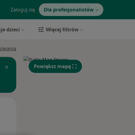
Zaloguj się
Dla profesjonalistów
je dzieci
Więcej filtrów
ukiwania
Powiększ mapę
Wt,
Śr,
Czw,
11 Sie
12 Sie
13 Sie