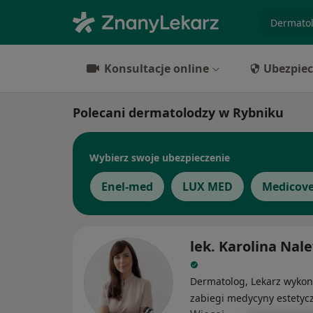
specjaliz
Konsultacje online
Ubezpiec
Polecani dermatolodzy w Rybniku
Wybierz swoje ubezpieczenie
Enel-med
LUX MED
Medicove
lek. Karolina Nal
Dermatolog, Lekarz wykon
zabiegi medycyny estetyc