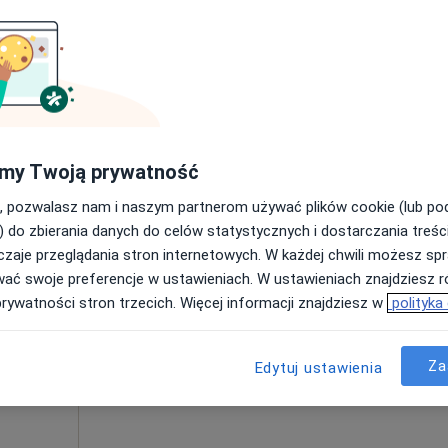
Poproś o wizytę
300 zł
my Twoją prywatność
, pozwalasz nam i naszym partnerom używać plików cookie (lub p
Dziś
Jutro
Ndz,
Pon,
) do zbierania danych do celów statystycznych i dostarczania treśc
7 Sie
8 Sie
9 Sie
10 Sie
zaje przeglądania stron internetowych. W każdej chwili możesz spr
wać swoje preferencje w ustawieniach. W ustawieniach znajdziesz ró
Umawianie online nie jest dostępne
prywatności stron trzecich. Więcej informacji znajdziesz w
polityka
Pokaż profil
Za
Edytuj ustawienia