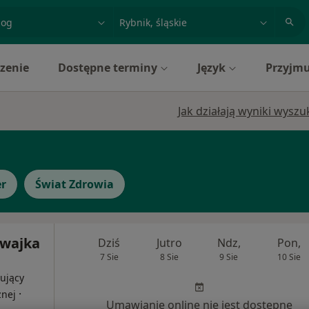
acja, badanie lub nazwisko
miasto lub dzielnica
zenie
Dostępne terminy
Język
Przyjmu
Jak działają wyniki wysz
r
Świat Zdrowia
ewajka
Dziś
Jutro
Ndz,
Pon,
7 Sie
8 Sie
9 Sie
10 Sie
ujący
·
znej
Umawianie online nie jest dostępne