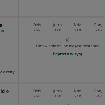
a
Dziś
Jutro
Ndz,
Pon,
7 Sie
8 Sie
9 Sie
10 Sie
Umawianie online nie jest dostępne
Poproś o wizytę
rak ceny
ald
Dziś
Jutro
Ndz,
Pon,
7 Sie
8 Sie
9 Sie
10 Sie