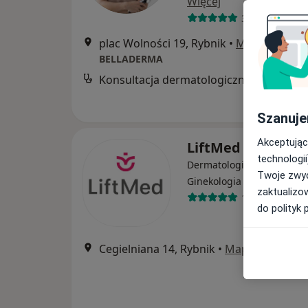
Więcej
375 opinii
plac Wolności 19, Rybnik
•
Mapa
BELLADERMA
Konsultacja dermatologiczna
Szanuje
Akceptując
LiftMed
technologii
Dermatologia, Chirurgia,
Twoje zwyc
·
Więcej
Ginekologia
zaktualizo
1593 opinie
do polityk 
Cegielniana 14, Rybnik
•
Mapa