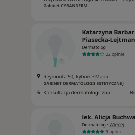
Gabinet CYRANDERM
Katarzyna Barbar
Piasecka-Lejtman
Dermatolog
22 opinie
Reymonta 50, Rybnik
•
Mapa
GABINET DERMATOLOGII ESTETYCZNEJ
Konsultacja dermatologiczna
B
lek. Alicja Buchw
·
Więcej
Dermatolog
9 opinii