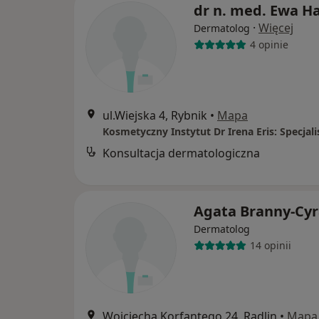
dr n. med. Ewa H
·
Więcej
Dermatolog
4 opinie
ul.Wiejska 4, Rybnik
•
Mapa
Konsultacja dermatologiczna
Agata Branny-Cy
Dermatolog
14 opinii
Wojciecha Korfantego 24, Radlin
•
Mapa