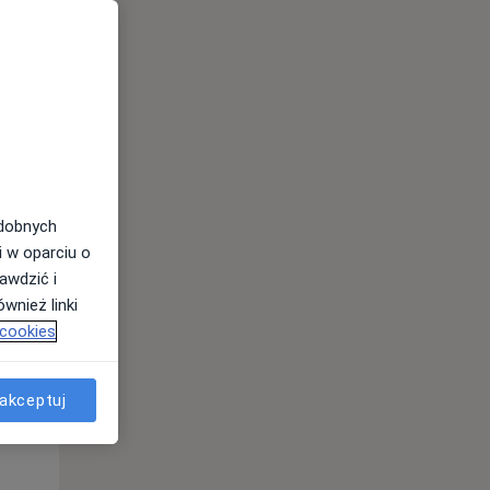
odobnych
Wt,
Śr,
Czw,
i w oparciu o
11 Sie
12 Sie
13 Sie
awdzić i
wnież linki
 cookies
akceptuj