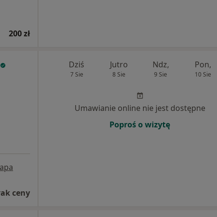
200 zł
Dziś
Jutro
Ndz,
Pon,
7 Sie
8 Sie
9 Sie
10 Sie
Umawianie online nie jest dostępne
Poproś o wizytę
apa
rak ceny