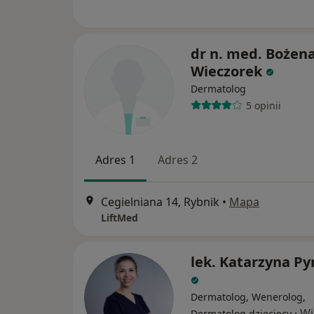
dr n. med. Bożen
Wieczorek
Dermatolog
5 opinii
Adres 1
Adres 2
Cegielniana 14, Rybnik
•
Mapa
LiftMed
lek. Katarzyna Py
Dermatolog, Wenerolog,
·
Wi
Dermatolog dziecięcy