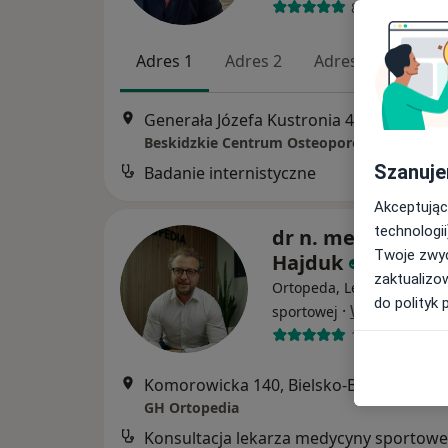
864 opinie
Adres 1
Adres 2
Adres 3
Adres
Generała Józefa Kustronia 
Beskidzkie Centrum Osteoporozy
Szanuje
Badanie internistyczne
Akceptując
technologii
dr n. med. Grzego
Twoje zwyc
Hajduk
zaktualizo
Ortopeda, Lekarz medycy
do polityk 
·
Więcej
sportowej
165 opinii
Komorowicka 140, Bielsko-Biała
•
Mapa
GH Ortopedia