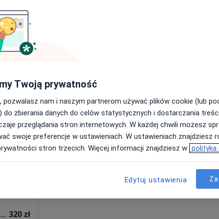
Pokaż numer
 4
Online
40, Bielsko-Biała
•
Mapa
my Twoją prywatność
200 zł
, pozwalasz nam i naszym partnerom używać plików cookie (lub p
) do zbierania danych do celów statystycznych i dostarczania treśc
rz
Dziś
Jutro
Sob,
Ndz,
zaje przeglądania stron internetowych. W każdej chwili możesz spr
6 Sie
7 Sie
8 Sie
9 Sie
wać swoje preferencje w ustawieniach. W ustawieniach znajdziesz ró
ny
prywatności stron trzecich. Więcej informacji znajdziesz w
polityka
Umawianie online nie jest dostępne
Poproś o wizytę
Za
Edytuj ustawienia
Konsultacja lekarza medycyny sportowej (kolejna wizyta)
320 zł