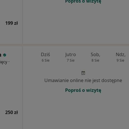
Poproś o wizytę
199 zł
a
Dziś
Jutro
Sob,
Ndz,
6 Sie
7 Sie
8 Sie
9 Sie
·
ięcy
Umawianie online nie jest dostępne
Poproś o wizytę
250 zł