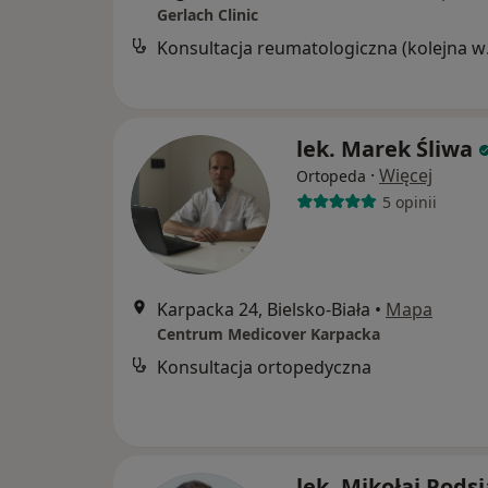
Gerlach Clinic
Konsul
lek. Marek Śliwa
·
Więcej
Ortopeda
5 opinii
Karpacka 24, Bielsko-Biała
•
Mapa
Centrum Medicover Karpacka
Konsultacja ortopedyczna
lek. Mikołaj Pods