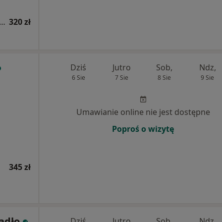
tacja reumatologiczna (kolejna wizyta)
320 zł
Dziś
Jutro
Sob,
Ndz,
6 Sie
7 Sie
8 Sie
9 Sie
Umawianie online nie jest dostępne
Poproś o wizytę
345 zł
iadło
Dziś
Jutro
Sob,
Ndz,