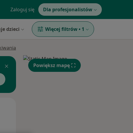
Zaloguj się
Dla profesjonalistów
je dzieci
Więcej filtrów
•
1
ukiwania
Powiększ mapę
Pon,
Wt,
Śr,
10 Sie
11 Sie
12 Sie