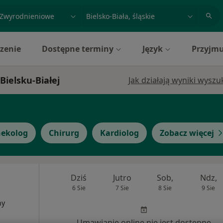
acja, badanie lub nazwisko
miasto lub dzielnica
zenie
Dostępne terminy
Język
Przyjmu
Bielsku-Białej
Jak działają wyniki wysz
nekolog
Chirurg
Kardiolog
Zobacz więcej
Dziś
Jutro
Sob,
Ndz,
6 Sie
7 Sie
8 Sie
9 Sie
ny
Umawianie online nie jest dostępne