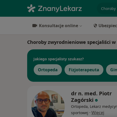
specjaliz
Konsultacje online
Ubezpiec
Choroby zwyrodnieniowe specjaliści w 
Jakiego specjalisty szukasz?
Ortopeda
Fizjoterapeuta
Gi
dr n. med. Piotr
Zagórski
Ortopeda, Lekarz medycy
·
Więcej
sportowej