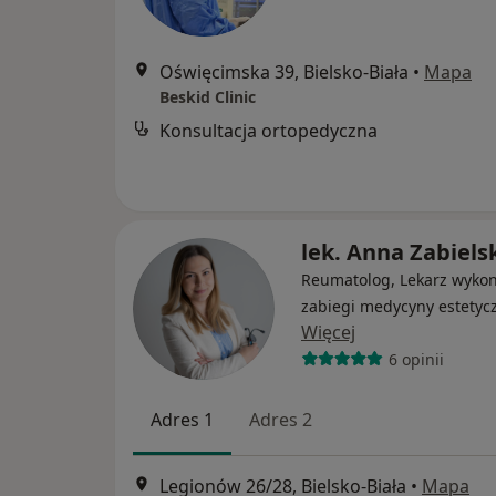
Oświęcimska 39, Bielsko-Biała
•
Mapa
Beskid Clinic
Konsultacja ortopedyczna
lek. Anna Zabiels
Reumatolog, Lekarz wyko
zabiegi medycyny estetyc
Więcej
6 opinii
Adres 1
Adres 2
Legionów 26/28, Bielsko-Biała
•
Mapa