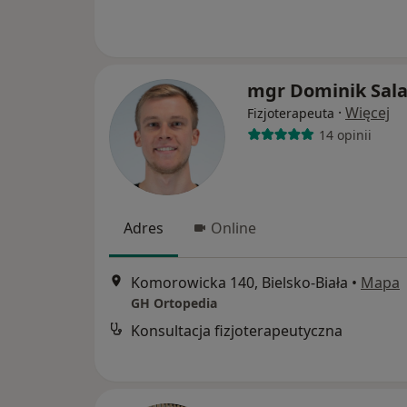
mgr Dominik Sal
·
Więcej
Fizjoterapeuta
14 opinii
Adres
Online
Komorowicka 140, Bielsko-Biała
•
Mapa
GH Ortopedia
Konsultacja fizjoterapeutyczna