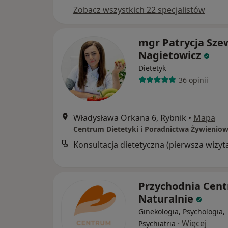
Zobacz wszystkich 22 specjalistów
mgr Patrycja Sze
Nagietowicz
Dietetyk
36 opinii
Władysława Orkana 6, Rybnik
•
Mapa
Centrum Dietetyki i Poradnictwa Żywienio
Konsultacja dietetyczna (pierwsza wizyt
Przychodnia Cen
Naturalnie
Ginekologia, Psychologia,
·
Więcej
Psychiatria