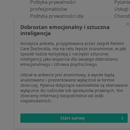
Polityka prywatności
Pytani
profesjonalistów
Usługi 
Polityka prywatności dla
Choro
profesjonalistów, których dane
Pomoc
Dobrostan emocjonalny i sztuczna
pozyskaliśmy samodzielnie
Aplika
inteligencja
Polityka cookies
Blog d
Niniejsza ankieta, przygotowana przez zespół Patient
Jak działają wyniki wyszukiwania
Care Doctoralia, ma na celu lepsze zrozumienie, w jaki
Dostępność
sposób ludzie korzystają z narzędzi sztucznej
O nas
inteligencji jako wsparcia dla swojego dobrostanu
emocjonalnego i zdrowia psychicznego.
Praca
Rekrutujemy!
Partnerzy
Udział w ankiecie jest anonimowy, a wyniki będą
Centrum prasowe
analizowane i prezentowane wyłącznie w formie
zbiorczej. Pytania dotyczące nastolatków są skierowane
Kontakt
wyłącznie do rodziców lub opiekunów prawnych. Nie
zbieramy informacji bezpośrednio od osób
niepełnoletnich.
otwiera się w now
otwiera s
o
Polska
,
Türkiye
,
España
,
Start survey