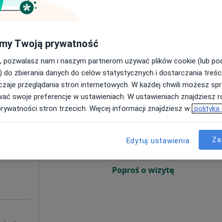
Poproś o wizytę
 Rybnik
•
Mapa
Prywatna chirurgiczna praktyka dr n.med. Grzegorz Kuballa
my Twoją prywatność
od 300 zł
, pozwalasz nam i naszym partnerom używać plików cookie (lub p
) do zbierania danych do celów statystycznych i dostarczania treśc
zaje przeglądania stron internetowych. W każdej chwili możesz spr
wać swoje preferencje w ustawieniach. W ustawieniach znajdziesz ró
ław
Dziś
Jutro
Pon,
Wt,
prywatności stron trzecich. Więcej informacji znajdziesz w
polityka
8 Sie
9 Sie
10 Sie
11 Sie
cej
Za
Edytuj ustawienia
Umawianie online nie jest dostępne
Poproś o wizytę