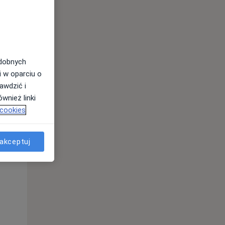
odobnych
i w oparciu o
awdzić i
wnież linki
Śr,
Czw,
Pt,
 cookies
12 Sie
13 Sie
14 Sie
akceptuj