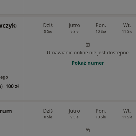
wczyk-
Dziś
Jutro
Pon,
Wt,
8 Sie
9 Sie
10 Sie
11 Sie
Umawianie online nie jest dostępne
Pokaż numer
wego
a)
100 zł
trum
Dziś
Jutro
Pon,
Wt,
8 Sie
9 Sie
10 Sie
11 Sie