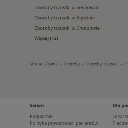
Choroby trzustki w Sosnowcu
Choroby trzustki w Będzinie
Choroby trzustki w Chorzowie
Więcej (13)
Więcej w kategorii: W pobliżu Rybni
Strona Główna
Choroby
Choroby Trzustki
Zmi
Serwis
Dla pa
Regulamin
Lekarz
Polityka prywatności pacjentów
Placów