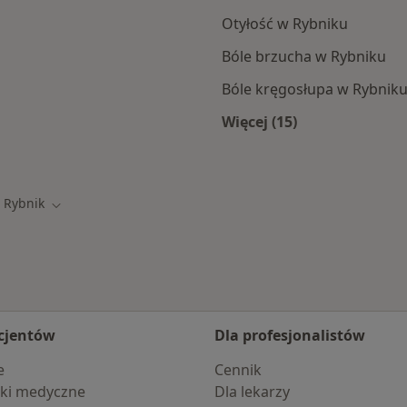
Otyłość w Rybniku
Bóle brzucha w Rybniku
Bóle kręgosłupa w Rybnik
Więcej (15)
ka
Więcej w kategorii:
Rybnik
eń miasto
Zmień miasto
cjentów
Dla profesjonalistów
e
Cennik
ki medyczne
Dla lekarzy