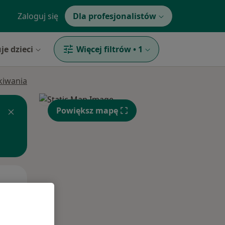
Zaloguj się
Dla profesjonalistów
je dzieci
Więcej filtrów
•
1
ukiwania
Powiększ mapę
Śr,
Czw,
Pt,
12 Sie
13 Sie
14 Sie