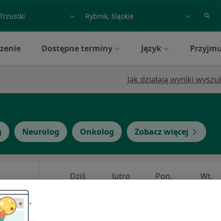
acja, badanie lub nazwisko
miasto lub dzielnica
zenie
Dostępne terminy
Język
Przyjmu
Jak działają wyniki wysz
g
Neurolog
Onkolog
Zobacz więcej
Dziś
Jutro
Pon,
Wt,
8 Sie
9 Sie
10 Sie
11 Sie
rz
Umawianie online nie jest dostępne