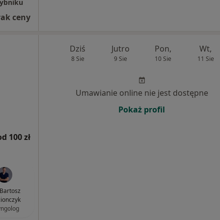
Rybniku
rak ceny
Dziś
Jutro
Pon,
Wt,
8 Sie
9 Sie
10 Sie
11 Sie
Umawianie online nie jest dostępne
Pokaż profil
od 100 zł
 Bartosz
ionczyk
yngolog