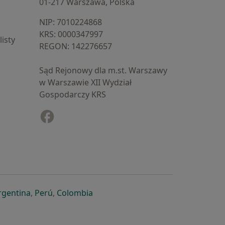
01-217 Warszawa, Polska
NIP: ⁠7010224868
KRS: ⁠0000347997
isty
REGON: ⁠142276657
Sąd Rejonowy dla m.st. Warszawy
w Warszawie XII Wydział
Gospodarczy KRS
Facebook
otwiera się w nowej karcie
cie
owej karcie
ię w nowej karcie
iera się w nowej karcie
otwiera się w nowej karcie
otwiera się w nowej karcie
otwiera się w nowej karcie
rgentina
,
Perú
,
Colombia