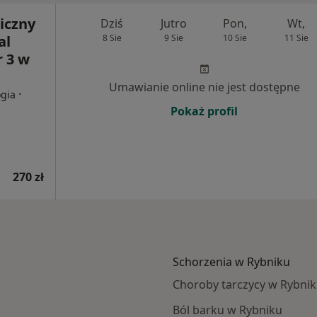
iczny
Dziś
Jutro
Pon,
Wt,
al
8 Sie
9 Sie
10 Sie
11 Sie
r 3 w
Umawianie online nie jest dostępne
·
ogia
Pokaż profil
270 zł
Schorzenia w Rybniku
Choroby tarczycy w Rybni
Ból barku w Rybniku