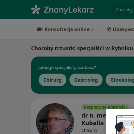
specjaliz
Konsultacje online
Ubezpiec
Choroby trzustki specjaliści w Rybniku
Jakiego specjalisty szukasz?
Chirurg
Gastrolog
Ginekolo
Bezpieczne płatności
dr n. med. Grzego
Kuballa
Chirurg