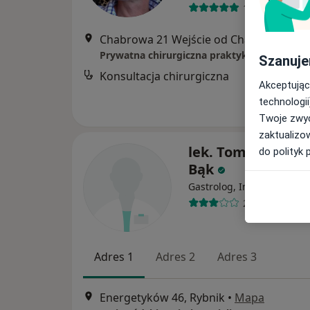
143 opinie
Chabrowa 21 Wejście od Chabrowej 16,
Szanuje
Konsultacja chirurgiczna
Akceptując
technologii
Twoje zwyc
zaktualizo
lek. Tomasz Jaros
do polityk 
Bąk
·
Wię
Gastrolog, Internista
2 opinie
Adres 1
Adres 2
Adres 3
Energetyków 46, Rybnik
•
Mapa