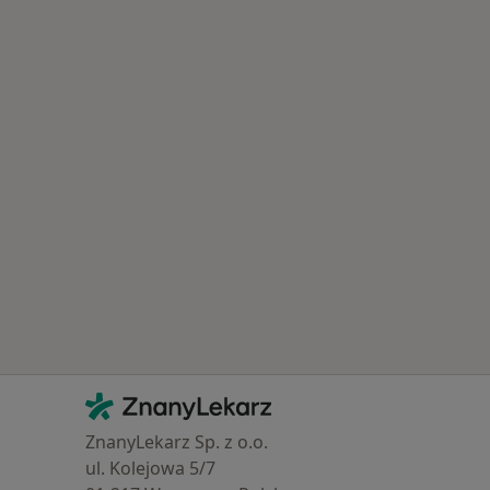
u
 Schorzenia w Rybniku
Kontakt
ZnanyLekarz - Strona główna
ZnanyLekarz Sp. z o.o.
ul. Kolejowa 5/7