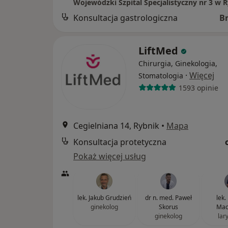
Wojewódzki Szpital Specjalistyczny nr 3 w 
Konsultacja gastrologiczna
B
LiftMed
Chirurgia, Ginekologia,
·
Więcej
Stomatologia
1593 opinie
Cegielniana 14, Rybnik
•
Mapa
Konsultacja protetyczna
Pokaż więcej usług
lek. Jakub Grudzień
dr n. med. Paweł
lek.
ginekolog
Skorus
Mac
ginekolog
lar