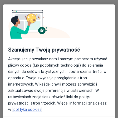
dr Tomasz
Michał Smołczyk
Zakrzewski
lekarz medycyny
lekarz rodzinny
pracy
Brak dostępnych specjalistów z wolnymi terminami w tym centrum medycznym.
Pokaż profil
Szanujemy Twoją prywatność
Akceptując, pozwalasz nam i naszym partnerom używać
plików cookie (lub podobnych technologii) do zbierania
danych do celów statystycznych i dostarczania treści w
oparciu o Twoje zwyczaje przeglądania stron
internetowych. W każdej chwili możesz sprawdzić i
zaktualizować swoje preferencje w ustawieniach. W
ustawieniach znajdziesz również linki do polityk
lek. Grzegorz Suchy
prywatności stron trzecich. Więcej informacji znajdziesz
·
Więcej
w
polityka cookies
Ortopeda
355 opinii