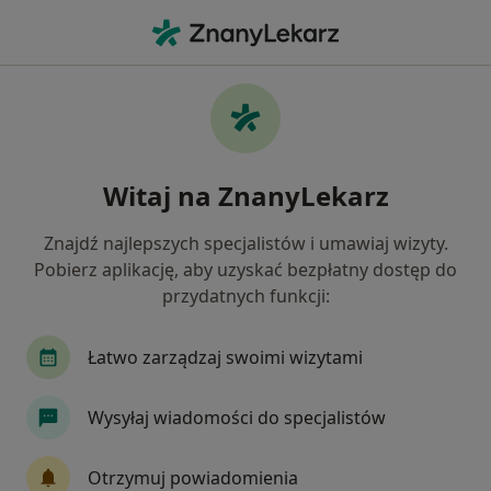
Me
Choroby Zwyrodnieniowe • Jastrzębie-Zdrój, śląskie
Filtry
• 1
Ubezpieczenie
Map
Choroby zwyrodnieniowe specjaliści w
Witaj na ZnanyLekarz
Jastrzębiu-Zdroju
Jak działają wyniki wyszukiwania
Znajdź najlepszych specjalistów i umawiaj wizyty.
Pobierz aplikację, aby uzyskać bezpłatny dostęp do
przydatnych funkcji:
Jakiego specjalisty szukasz?
Ortopeda
Chirurg
Kardiolog
Endokry
Łatwo zarządzaj swoimi wizytami
Wysyłaj wiadomości do specjalistów
Otrzymuj powiadomienia