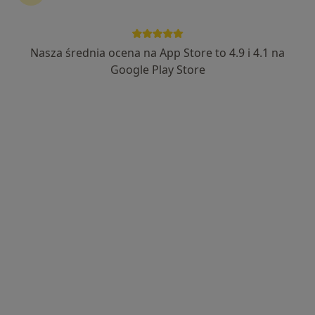
Nasza średnia ocena na App Store to 4.9 i 4.1 na
Google Play Store
Bezpieczne płatności
Centrum Terapii ALMA
·
Więcej
Psychoterapia, Psychiatria, Psychologia
4353 opinie
Zdrojowa 2, Jastrzębie-Zdrój
•
Mapa
Konsultacja seksuologiczna
220 zł
Pokaż więcej usług
mgr Agata Gamza
mgr Magdalena
mgr Minka Witke
psycholog
Wysogląd
psycholog
psycholog
Zobacz wszystkich 12 specjalistów