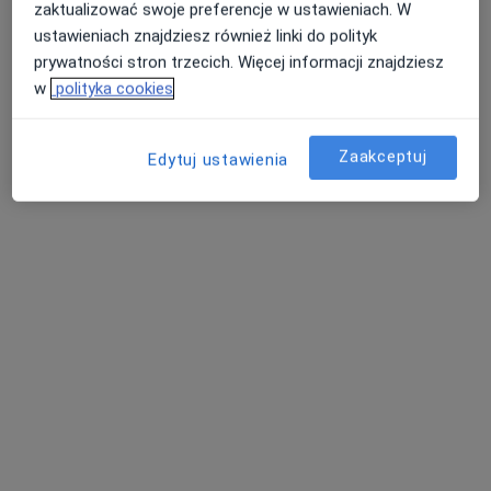
Konsultacja dietetyczna
200 zł
zaktualizować swoje preferencje w ustawieniach. W
Specjalista nie oferuje umawiania online pod tym adresem.
ustawieniach znajdziesz również linki do polityk
prywatności stron trzecich. Więcej informacji znajdziesz
Poproś o wizytę
w
polityka cookies
Zaakceptuj
Edytuj ustawienia
lek. Lidia Gruszka
·
Więcej
Pediatra, Neonatolog
4 opinie
Sienkiewicza 43, Radzionków
•
Mapa
Centrum Medyczne Medici
Konsultacja alergologiczna dzieci
200 zł