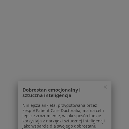
35 opinii
ul. Inwalidów Wojennych 79, Piekary Śląskie
•
Mapa
GABOS Centrum Medyczne
Konsultacja dietetyczna
Brak ceny
Specjalista nie oferuje umawiania online pod tym adresem.
Poproś o wizytę
1
2
3
Powiązane wyszukiwania
Dobrostan emocjonalny i
sztuczna inteligencja
W pobliżu Bytomia
Niniejsza ankieta, przygotowana przez
Choroby tarczycy w Katowicach
zespół Patient Care Doctoralia, ma na celu
lepsze zrozumienie, w jaki sposób ludzie
Choroby tarczycy w Gliwicach
korzystają z narzędzi sztucznej inteligencji
jako wsparcia dla swojego dobrostanu