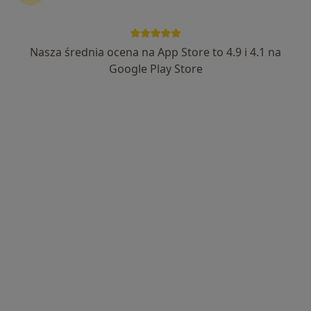
Nasza średnia ocena na App Store to 4.9 i 4.1 na
mgr Kalina Walas
Google Play Store
·
Więcej
Dietetyk
27 opinii
Adres 1
Adres 2
Bolesława Chrobrego 30/1, Bytom
•
Mapa
Dietetyk Kliniczny Kalina Walas
II wizyta - dostosowane indywidualnie do Pacjenta zalecenia
200 zł
Specjalista nie oferuje umawiania online pod tym adresem.
Poproś o wizytę