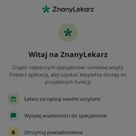
Me
Choroby Tarczycy • Bytom, Polska
Filtry
• 1
Ubezpieczenie
Map
Choroby tarczycy specjaliści w Bytomiu
Witaj na ZnanyLekarz
Jak działają wyniki wyszukiwania
Znajdź najlepszych specjalistów i umawiaj wizyty.
Pobierz aplikację, aby uzyskać bezpłatny dostęp do
Jakiego specjalisty szukasz?
przydatnych funkcji:
Dietetyk
Endokrynolog
Chirurg
Inte
Łatwo zarządzaj swoimi wizytami
Wysyłaj wiadomości do specjalistów
Otrzymuj powiadomienia