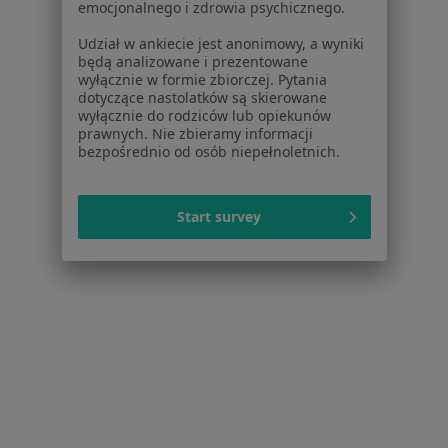
Choroby tarczycy w Tychach
emocjonalnego i zdrowia psychicznego.
Choroby tarczycy w Chorzowie
Udział w ankiecie jest anonimowy, a wyniki
będą analizowane i prezentowane
Choroby tarczycy w Zabrzu
wyłącznie w formie zbiorczej. Pytania
dotyczące nastolatków są skierowane
Więcej (14)
wyłącznie do rodziców lub opiekunów
Więcej w kategorii: W pobliżu Bytomia
prawnych. Nie zbieramy informacji
bezpośrednio od osób niepełnoletnich.
Schorzenia w Bytomiu
Nadciśnienie tętnicze w Bytomiu
Start survey
Choroby wewnętrzne w Bytomiu
Niewydolność serca w Bytomiu
Choroby serca w Bytomiu
Choroby układu krążenia w Bytomiu
Więcej (15)
Więcej w kategorii: Schorzenia w Bytomiu