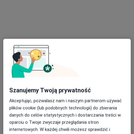
Poproś o wizytę
mgr Barbara Sitkiewicz
·
Więcej
Dietetyk
14 opinii
Szanujemy Twoją prywatność
Adres
Online 1
Online 2
Akceptując, pozwalasz nam i naszym partnerom używać
plików cookie (lub podobnych technologii) do zbierania
danych do celów statystycznych i dostarczania treści w
Sienkiewicza 43, Radzionków
•
Mapa
oparciu o Twoje zwyczaje przeglądania stron
Centrum Medyczne Medici
internetowych. W każdej chwili możesz sprawdzić i