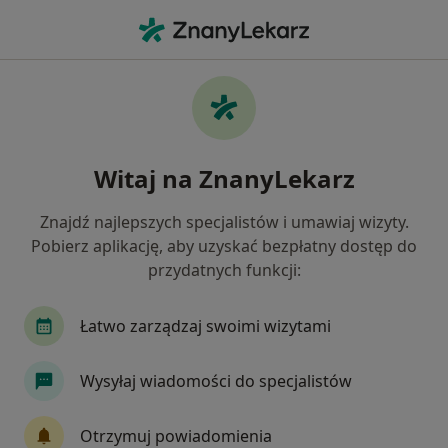
Me
Choroby Tarczycy • Zabrze, śląskie
Filtry
• 1
Ubezpieczenie
Map
Choroby tarczycy specjaliści w Zabrzu
Witaj na ZnanyLekarz
Jak działają wyniki wyszukiwania
Znajdź najlepszych specjalistów i umawiaj wizyty.
Pobierz aplikację, aby uzyskać bezpłatny dostęp do
Jakiego specjalisty szukasz?
przydatnych funkcji:
Dietetyk
Endokrynolog
Internista
Ul
Łatwo zarządzaj swoimi wizytami
Wysyłaj wiadomości do specjalistów
Otrzymuj powiadomienia