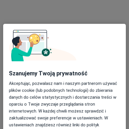
Poproś o wizytę
Bezpieczne płatności
Szanujemy Twoją prywatność
lek. Anna Lisak-Groch
Akceptując, pozwalasz nam i naszym partnerom używać
·
Więcej
W trakcie specjalizacji (Endokrynolog)
plików cookie (lub podobnych technologii) do zbierania
10 opinii
danych do celów statystycznych i dostarczania treści w
oparciu o Twoje zwyczaje przeglądania stron
Adres 1
Adres 2
internetowych. W każdej chwili możesz sprawdzić i
zaktualizować swoje preferencje w ustawieniach. W
Daleka 28-30, Bytom
•
Mapa
ustawieniach znajdziesz również linki do polityk
RentMediX Centrum Medyczne