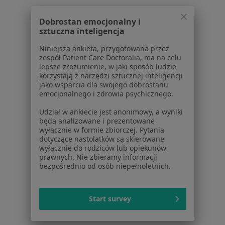
W pobliżu Zabrza
Dobrostan emocjonalny i
Choroby tarczycy w Katowicach
sztuczna inteligencja
Choroby tarczycy w Gliwicach
Niniejsza ankieta, przygotowana przez
zespół Patient Care Doctoralia, ma na celu
Choroby tarczycy w Tychach
lepsze zrozumienie, w jaki sposób ludzie
korzystają z narzędzi sztucznej inteligencji
Choroby tarczycy w Chorzowie
jako wsparcia dla swojego dobrostanu
emocjonalnego i zdrowia psychicznego.
Choroby tarczycy w Dąbrowie Górniczej
Udział w ankiecie jest anonimowy, a wyniki
Więcej (14)
będą analizowane i prezentowane
wyłącznie w formie zbiorczej. Pytania
Więcej w kategorii: W pobliżu Zabrza
dotyczące nastolatków są skierowane
wyłącznie do rodziców lub opiekunów
Schorzenia w Zabrzu
prawnych. Nie zbieramy informacji
bezpośrednio od osób niepełnoletnich.
Nadciśnienie tętnicze w Zabrzu
Zaburzenia rytmu serca w Zabrzu
Start survey
Niewydolność serca w Zabrzu
Choroby serca w Zabrzu