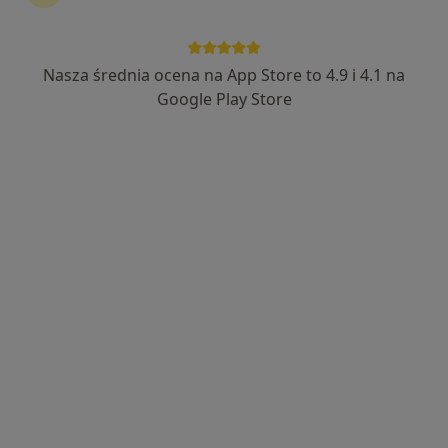
Nasza średnia ocena na App Store to 4.9 i 4.1 na
Bezpieczne płatności
Google Play Store
lek. Karolina Jędrych
·
Więcej
W trakcie specjalizacji (Radiolog)
23 opinie
Ul. Wolności 299, Zabrze
•
Mapa
Śląski Ośrodek Onkologii Sanivitas
USG piersi
200 zł
Specjalista nie oferuje umawiania online pod tym adresem.
Poproś o wizytę