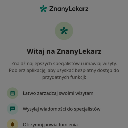
Me
Choroby Tarczycy • Tarnowskie Góry, śląskie
Filtry
• 1
Ubezpieczenie
Map
Choroby tarczycy specjaliści w Tarnowskich
Witaj na ZnanyLekarz
Górach
Jak działają wyniki wyszukiwania
Znajdź najlepszych specjalistów i umawiaj wizyty.
Pobierz aplikację, aby uzyskać bezpłatny dostęp do
przydatnych funkcji:
Jakiego specjalisty szukasz?
Dietetyk
Endokrynolog
Ortopeda
Pe
Łatwo zarządzaj swoimi wizytami
Wysyłaj wiadomości do specjalistów
Otrzymuj powiadomienia