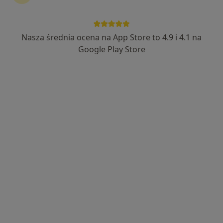
Nasza średnia ocena na App Store to 4.9 i 4.1 na
Google Play Store
Bezpieczne płatności
mgr Agnieszka Kaszuba-Czana
·
Więcej
Dietetyk
21 opinii
Adres
Online
Piastowska 11, Tarnowskie Góry
•
Mapa
Centrum Medyczne HugCare
Konsultacja dietetyczna dzieci
200 zł
Specjalista nie oferuje umawiania online pod tym adresem.
Poproś o wizytę