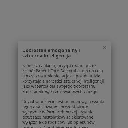
Zawał serca w Tarnowskich Górach
Choroba Alzheimera w Tarnowskich Górach
Choroby serca w Tarnowskich Górach
Więcej (15)
Więcej w kategorii: Schorzenia w Tarnowskic
Dobrostan emocjonalny i
sztuczna inteligencja
Choroby Tarczycy Specjaliści W Tarnowskich Górach
Niniejsza ankieta, przygotowana przez
zespół Patient Care Doctoralia, ma na celu
lepsze zrozumienie, w jaki sposób ludzie
korzystają z narzędzi sztucznej inteligencji
jako wsparcia dla swojego dobrostanu
emocjonalnego i zdrowia psychicznego.
Udział w ankiecie jest anonimowy, a wyniki
Serwis
będą analizowane i prezentowane
wyłącznie w formie zbiorczej. Pytania
Regulamin
dotyczące nastolatków są skierowane
wyłącznie do rodziców lub opiekunów
Polityka prywatności pacjentów
prawnych. Nie zbieramy informacji