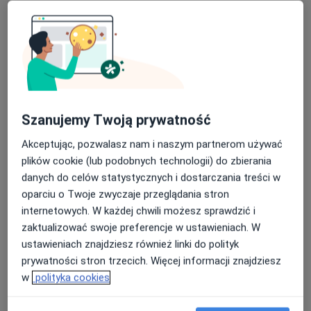
Szanujemy Twoją prywatność
lek. Maria Leksowska-Pawliczek
Akceptując, pozwalasz nam i naszym partnerom używać
plików cookie (lub podobnych technologii) do zbierania
·
Więcej
Endokrynolog, Internista, Androlog
danych do celów statystycznych i dostarczania treści w
173 opinie
oparciu o Twoje zwyczaje przeglądania stron
Adres
Online
internetowych. W każdej chwili możesz sprawdzić i
zaktualizować swoje preferencje w ustawieniach. W
ustawieniach znajdziesz również linki do polityk
Słoneczników 23, Tarnowskie Góry
•
Mapa
prywatności stron trzecich. Więcej informacji znajdziesz
Leomed Centrum Medyczne
w
polityka cookies
Konsultacja endokrynologiczna
250 zł
Specjalista nie oferuje umawiania online pod tym adresem.