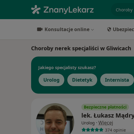
specjaliz
Konsultacje online
Ubezpiec
Choroby nerek specjaliści w Gliwicach
Jakiego specjalisty szukasz?
Urolog
Dietetyk
Internista
Bezpieczne płatności
lek. Łukasz Mądr
·
Więcej
Urolog
374 opinie