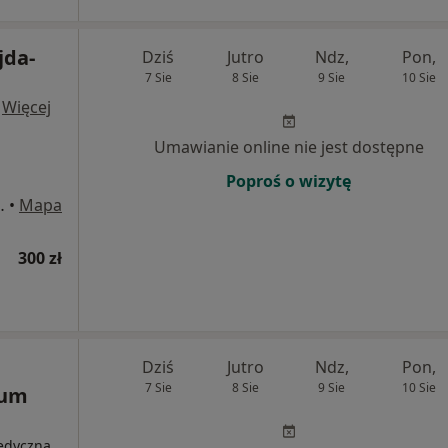
jda-
Dziś
Jutro
Ndz,
Pon,
7 Sie
8 Sie
9 Sie
10 Sie
·
Więcej
Umawianie online nie jest dostępne
Poproś o wizytę
dskiego 9, Gliwice
•
Mapa
300 zł
Dziś
Jutro
Ndz,
Pon,
7 Sie
8 Sie
9 Sie
10 Sie
rum
medyczna,