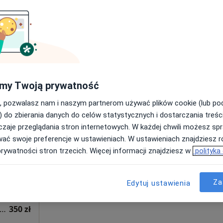
Poproś o wizytę
300 zł
my Twoją prywatność
, pozwalasz nam i naszym partnerom używać plików cookie (lub p
Dziś
Jutro
Ndz,
Pon,
) do zbierania danych do celów statystycznych i dostarczania treśc
7 Sie
8 Sie
9 Sie
10 Sie
·
cy
zaje przeglądania stron internetowych. W każdej chwili możesz spr
wać swoje preferencje w ustawieniach. W ustawieniach znajdziesz ró
prywatności stron trzecich. Więcej informacji znajdziesz w
polityka
Umawianie online nie jest dostępne
Poproś o wizytę
apa
Za
Edytuj ustawienia
sultacja nefrologiczna + USG układu moczowego
350 zł