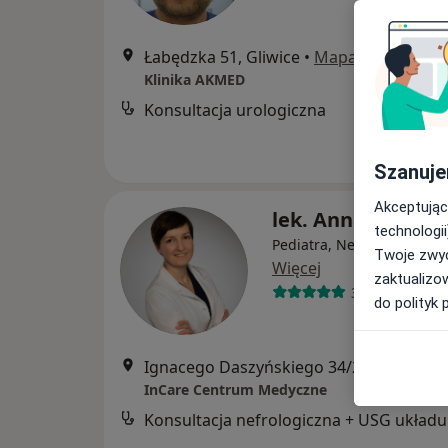
Łabędzka 51, Gliwice
•
Mapa
Klinika AKMED
Konsultacja urologiczna
Szanuje
Akceptując
lek. Anna Drabot
technologii
Pediatra, Nefrolog dziecię
Twoje zwyc
Więcej
zaktualizo
33 opinie
do polityk 
Ignacego Daszyńskiego 34/2, Gliwice
•
M
InCare Centrum Medyczne
Kon