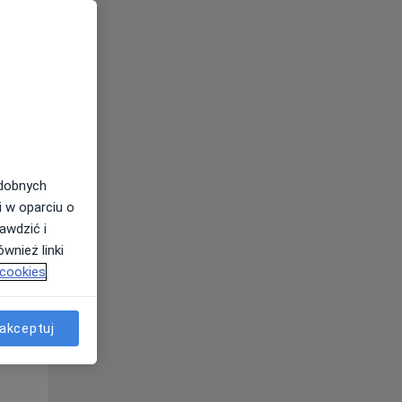
odobnych
Wt,
Śr,
Czw,
i w oparciu o
11 Sie
12 Sie
13 Sie
awdzić i
wnież linki
 cookies
akceptuj