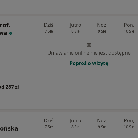
rof.
Dziś
Jutro
Ndz,
Pon,
jwa
7 Sie
8 Sie
9 Sie
10 Sie
Umawianie online nie jest dostępne
Poproś o wizytę
od 287 zł
Dziś
Jutro
Ndz,
Pon,
rońska
7 Sie
8 Sie
9 Sie
10 Sie