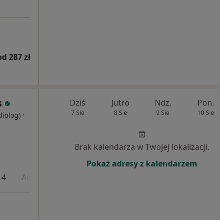
od 287 zł
s
Dziś
Jutro
Ndz,
Pon,
7 Sie
8 Sie
9 Sie
10 Sie
·
diolog)
Brak kalendarza w Twojej lokalizacji.
Pokaż adresy z kalendarzem
 4
Adres 5