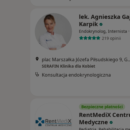
lek. Agnieszka Ga
Karpik
Endokrynolog, Internista
219 opinii
plac Marszałka Józefa Piłsu
SERAFIN Klinika dla Kobiet
Konsultacja endokrynologiczna
Bezpieczne płatności
RentMediX Cent
Medyczne
Pediatria, Rehabilitacja 