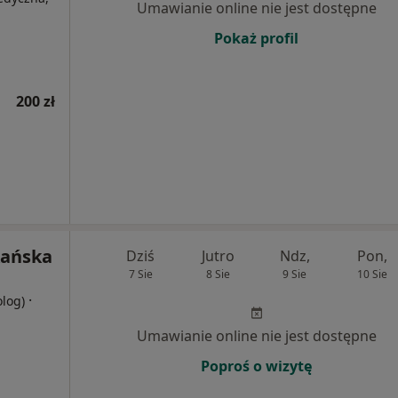
Umawianie online nie jest dostępne
Pokaż profil
200 zł
kańska
Dziś
Jutro
Ndz,
Pon,
7 Sie
8 Sie
9 Sie
10 Sie
·
olog)
Umawianie online nie jest dostępne
Poproś o wizytę