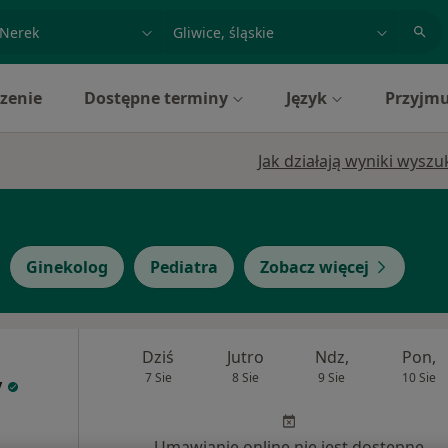
acja, badanie lub nazwisko
miasto lub dzielnica
zenie
Dostępne terminy
Język
Przyjmu
Jak działają wyniki wysz
Ginekolog
Pediatra
Zobacz więcej
Dziś
Jutro
Ndz,
Pon,
7 Sie
8 Sie
9 Sie
10 Sie
y
Umawianie online nie jest dostępne