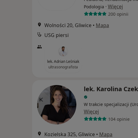
·
Więcej
Podologia
200 opinii
Wolności 20, Gliwice
•
Mapa
USG piersi
lek. Adrian Leśniak
ultrasonografista
lek. Karolina Cze
W trakcie specjalizacji (Ur
Więcej
104 opinie
Kozielska 325, Gliwice
•
Mapa