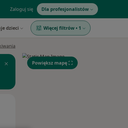
Zaloguj się
Dla profesjonalistów
je dzieci
Więcej filtrów
•
1
ukiwania
Powiększ mapę
Wt,
Śr,
Czw,
11 Sie
12 Sie
13 Sie