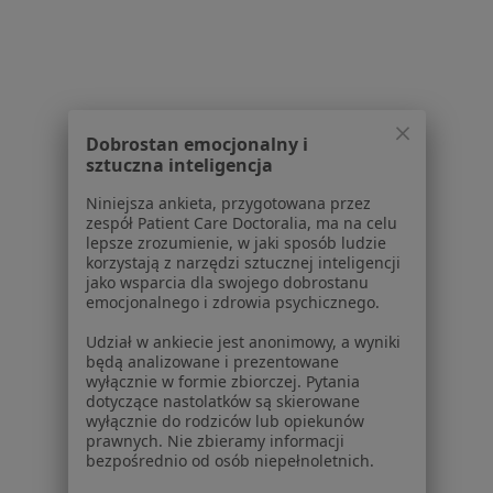
Choroby Nerek Specjaliści W Tarnowskich Górach
Dobrostan emocjonalny i
sztuczna inteligencja
Serwis
Niniejsza ankieta, przygotowana przez
Regulamin
zespół Patient Care Doctoralia, ma na celu
lepsze zrozumienie, w jaki sposób ludzie
Polityka prywatności pacjentów
korzystają z narzędzi sztucznej inteligencji
Polityka prywatności profesjonalistów
jako wsparcia dla swojego dobrostanu
Polityka prywatności dla profesjonalistów, których
emocjonalnego i zdrowia psychicznego.
dane pozyskaliśmy samodzielnie
Udział w ankiecie jest anonimowy, a wyniki
Polityka cookies
będą analizowane i prezentowane
Jak działają wyniki wyszukiwania
wyłącznie w formie zbiorczej. Pytania
dotyczące nastolatków są skierowane
Dostępność
wyłącznie do rodziców lub opiekunów
O nas
prawnych. Nie zbieramy informacji
Praca
Rekrutujemy!
bezpośrednio od osób niepełnoletnich.
Partnerzy