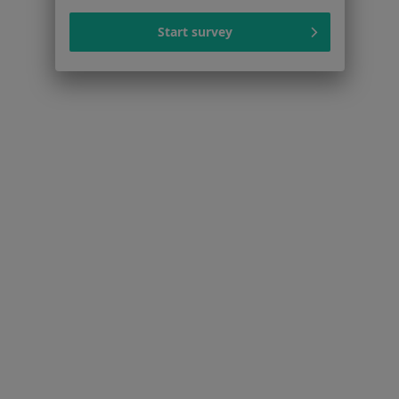
Centrum prasowe
Start survey
Kontakt
Dla pacjentów
Lekarze
Placówki medyczne
Pytania i odpowiedzi
Usługi i zabiegi
Choroby
Pomoc
Aplikacje mobilne
Blog dla pacjentów
Dla profesjonalistów
Cennik
Dla lekarzy
Dla placówek medycznych
Noa Notes
nowość