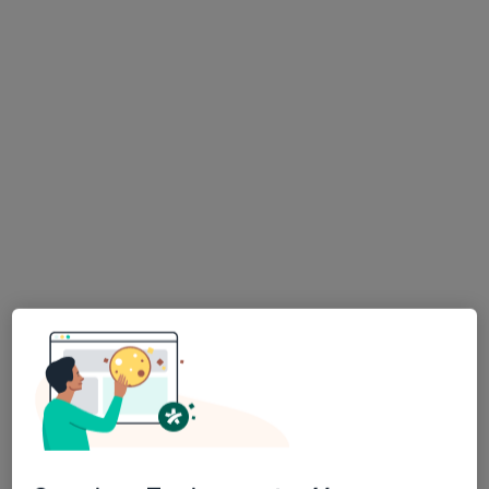
Bezpieczne płatności
dr n. med. i n. o zdr. Andrzej Badeński
·
Więcej
Nefrolog dziecięcy
17 opinii
Piastowska 4, Tarnowskie Góry
•
Mapa
Caalm Clinic
Konsultacja nefrologiczna dzieci
250 zł
Specjalista nie oferuje umawiania online pod tym adresem.
Poproś o wizytę