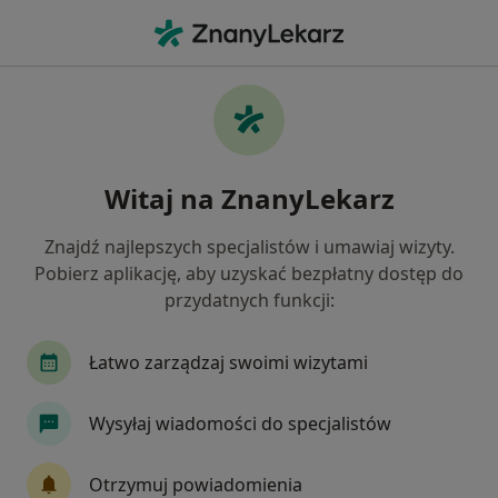
Me
Choroby Nerek • Tarnowskie Góry, śląskie
Filtry
• 1
Ubezpieczenie
Map
Choroby nerek specjaliści w Tarnowskich
Witaj na ZnanyLekarz
Górach
Jak działają wyniki wyszukiwania
Znajdź najlepszych specjalistów i umawiaj wizyty.
Pobierz aplikację, aby uzyskać bezpłatny dostęp do
przydatnych funkcji:
Jakiego specjalisty szukasz?
Urolog
Chirurg
Dietetyk
Ginekolog
Łatwo zarządzaj swoimi wizytami
Wysyłaj wiadomości do specjalistów
Otrzymuj powiadomienia