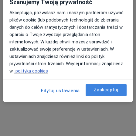
Szanujemy Twoją prywatność
Akceptując, pozwalasz nam i naszym partnerom używać
plików cookie (lub podobnych technologii) do zbierania
danych do celów statystycznych i dostarczania treści w
oparciu o Twoje zwyczaje przeglądania stron
mgr inż. Karolina Kozela-Paszek
internetowych. W każdej chwili możesz sprawdzić i
·
Więcej
Dietetyk
zaktualizować swoje preferencje w ustawieniach. W
336 opinii
ustawieniach znajdziesz również linki do polityk
Adres
Online
prywatności stron trzecich. Więcej informacji znajdziesz
w
polityka cookies
Szwedzka 2, Tarnowskie Góry
•
Mapa
Poradnia Dietetyczna Karolina Kozela Paszek
Zaakceptuj
Edytuj ustawienia
Konsultacja dietetyczna
400 zł
Specjalista nie oferuje umawiania online pod tym adresem.
Poproś o wizytę