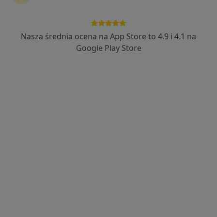
Nasza średnia ocena na App Store to 4.9 i 4.1 na
dr n. med. Artur Pietrusa
Google Play Store
·
Więcej
Urolog, Androlog
605 opinii
Nakielska 46, Tarnowskie Góry
•
Mapa
Tarnogórskie Centrum Zdrowia
Konsultacja urologiczna
Brak ceny
Specjalista nie oferuje umawiania online pod tym adresem.
Poproś o wizytę