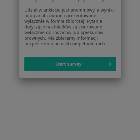
Jak działają wyniki wyszukiwania
Udział w ankiecie jest anonimowy, a wyniki
Dostępność
będą analizowane i prezentowane
O nas
wyłącznie w formie zbiorczej. Pytania
Praca
dotyczące nastolatków są skierowane
Rekrutujemy!
wyłącznie do rodziców lub opiekunów
Partnerzy
prawnych. Nie zbieramy informacji
Centrum prasowe
bezpośrednio od osób niepełnoletnich.
Kontakt
Dla pacjentów
Start survey
Lekarze
Placówki medyczne
Pytania i odpowiedzi
Usługi i zabiegi
Choroby
Pomoc
Aplikacje mobilne
Blog dla pacjentów
Dla profesjonalistów