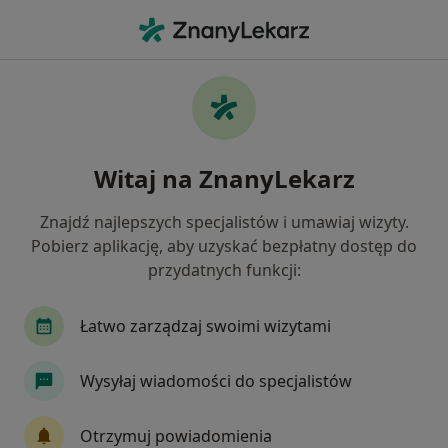
Me
Choroby Nerek • Oświęcim, małopolskie
Filtry
• 1
Ubezpieczenie
Map
Choroby nerek specjaliści w Oświęcimiu
Witaj na ZnanyLekarz
Jak działają wyniki wyszukiwania
Znajdź najlepszych specjalistów i umawiaj wizyty.
Pobierz aplikację, aby uzyskać bezpłatny dostęp do
Jakiego specjalisty szukasz?
przydatnych funkcji:
Urolog
Neurolog
Dietetyk
Chirurg
Łatwo zarządzaj swoimi wizytami
Wysyłaj wiadomości do specjalistów
Otrzymuj powiadomienia