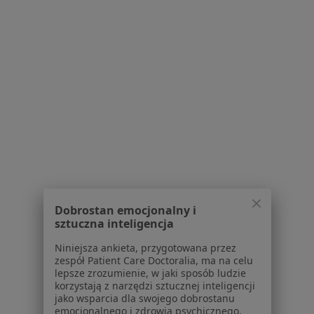
Nadciśnienie tętnicze w Oświęcimiu
Więcej (15)
Więcej w kategorii: Schorzenia w Oświęcimiu
Choroby Nerek Specjaliści W Oświęcimiu
Serwis
Dobrostan emocjonalny i
Regulamin
sztuczna inteligencja
Polityka prywatności pacjentów
Niniejsza ankieta, przygotowana przez
Polityka prywatności profesjonalistów
zespół Patient Care Doctoralia, ma na celu
Polityka prywatności dla profesjonalistów, których
lepsze zrozumienie, w jaki sposób ludzie
korzystają z narzędzi sztucznej inteligencji
dane pozyskaliśmy samodzielnie
jako wsparcia dla swojego dobrostanu
Polityka cookies
emocjonalnego i zdrowia psychicznego.