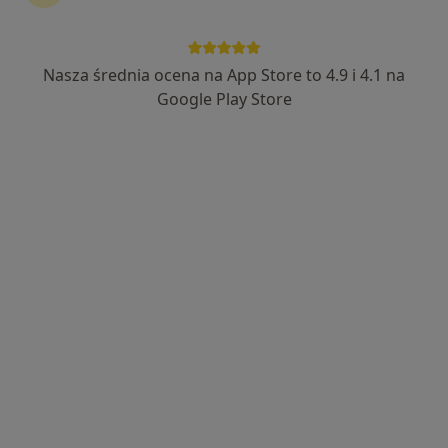
Nasza średnia ocena na App Store to 4.9 i 4.1 na
Bezpieczne płatności
Google Play Store
Kamil Szulewski
·
Więcej
W trakcie specjalizacji (Urolog)
8 opinii
Świętokrzyska 86, Chrzanów
•
Mapa
MSM Clinic
Konsultacja urologiczna
250 zł
Specjalista nie oferuje umawiania online pod tym adresem.
Poproś o wizytę