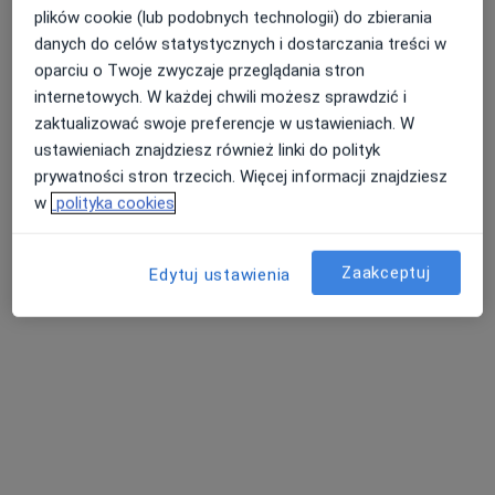
plików cookie (lub podobnych technologii) do zbierania
Brak dostępnych specjalistów z wolnymi terminami w tym centrum medycznym.
danych do celów statystycznych i dostarczania treści w
Pokaż profil
oparciu o Twoje zwyczaje przeglądania stron
internetowych. W każdej chwili możesz sprawdzić i
zaktualizować swoje preferencje w ustawieniach. W
ustawieniach znajdziesz również linki do polityk
prywatności stron trzecich. Więcej informacji znajdziesz
w
polityka cookies
Zaakceptuj
Edytuj ustawienia
dr Jakub Szmer
·
Więcej
Urolog, Androlog
641 opinii
Adres
Online
Oświęcimska 3, Chrzanów
•
Mapa