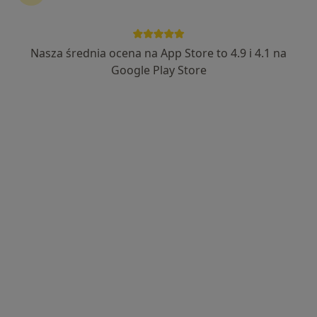
Nasza średnia ocena na App Store to 4.9 i 4.1 na
Bezpieczne płatności
Google Play Store
mgr Anna Gajko
·
Więcej
Fizjoterapeuta
5 opinii
Adres 1
Adres 2
Warszawska 39/lok u8, Białystok
•
Mapa
Podlaskie Centrum Rehabilitacji ortopedia | fizjoterapia | trening
Konsultacja fizjoterapeutyczna
200 zł
Specjalista nie oferuje umawiania online pod tym adresem.
Poproś o wizytę