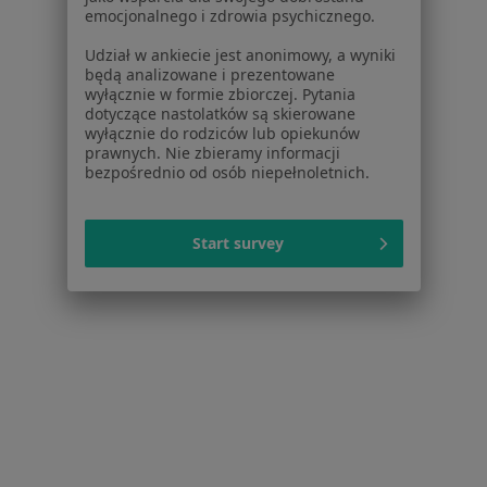
Powiązane wyszukiwania
emocjonalnego i zdrowia psychicznego.
Schorzenia w Białymstoku
Udział w ankiecie jest anonimowy, a wyniki
będą analizowane i prezentowane
Choroby chirurgiczne w Białymstoku
wyłącznie w formie zbiorczej. Pytania
dotyczące nastolatków są skierowane
Znamiona w Białymstoku
wyłącznie do rodziców lub opiekunów
prawnych. Nie zbieramy informacji
Przepuklina w Białymstoku
bezpośrednio od osób niepełnoletnich.
Zmiany skórne w Białymstoku
Hemoroidy w Białymstoku
Start survey
Więcej (15)
Więcej w kategorii: Schorzenia w Białymstoku
Blizny Specjaliści W Białymstoku