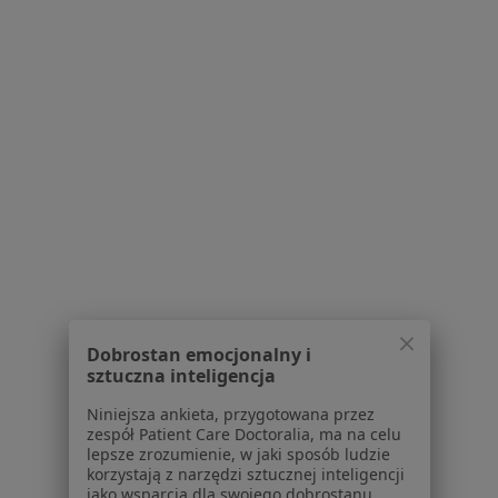
lek. Janusz Jaworowski
·
Więcej
Chirurg plastyczny, Chirurg, Onkolog
230 opinii
Adres
Online
Gen. Gustawa Orlicz-Dreszera 1, lokal 8, Białystok
•
Mapa
Centrum Medyczne Renew Clinic - Poradnie lekarzy specjalistów, Klinika medycyny estetycznej
Konsultacja z zakresu chirurgii plastycznej
400 zł
Specjalista nie oferuje umawiania online pod tym adresem.
Dobrostan emocjonalny i
Poproś o wizytę
sztuczna inteligencja
Niniejsza ankieta, przygotowana przez
zespół Patient Care Doctoralia, ma na celu
1
2
3
4
lepsze zrozumienie, w jaki sposób ludzie
korzystają z narzędzi sztucznej inteligencji
jako wsparcia dla swojego dobrostanu