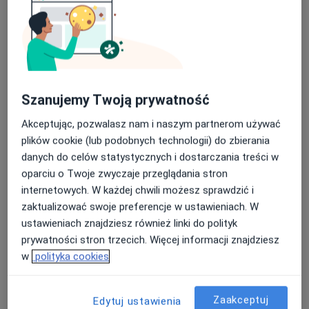
Specjalista nie oferuje umawiania online pod tym adresem.
Poproś o wizytę
Szanujemy Twoją prywatność
Akceptując, pozwalasz nam i naszym partnerom używać
plików cookie (lub podobnych technologii) do zbierania
danych do celów statystycznych i dostarczania treści w
oparciu o Twoje zwyczaje przeglądania stron
Bezpieczne płatności
internetowych. W każdej chwili możesz sprawdzić i
lek. Alicja Magdalena Frydrych
zaktualizować swoje preferencje w ustawieniach. W
ustawieniach znajdziesz również linki do polityk
Dermatolog, Lekarz wykonujący zabiegi medycyny
prywatności stron trzecich. Więcej informacji znajdziesz
·
Więcej
estetycznej, Dermatolog dziecięcy
w
polityka cookies
286 opinii
Adres
Online
Zaakceptuj
Edytuj ustawienia