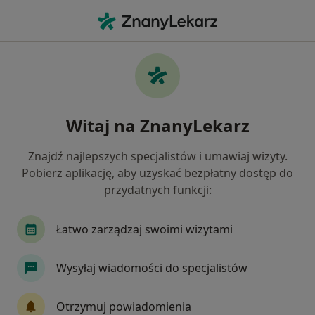
Me
Blizny • Białystok, podlaskie
Filtry
• 1
Ubezpieczenie
Map
Blizny specjaliści w Białymstoku
Witaj na ZnanyLekarz
Jak działają wyniki wyszukiwania
Znajdź najlepszych specjalistów i umawiaj wizyty.
Pobierz aplikację, aby uzyskać bezpłatny dostęp do
Jakiego specjalisty szukasz?
przydatnych funkcji:
Chirurg
Fizjoterapeuta
Dermatolog
Łatwo zarządzaj swoimi wizytami
Wysyłaj wiadomości do specjalistów
Otrzymuj powiadomienia