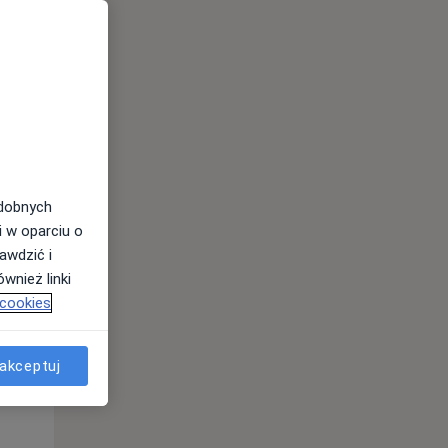
odobnych
i w oparciu o
awdzić i
Wt,
Śr,
Czw,
wnież linki
11 Sie
12 Sie
13 Sie
 cookies
akceptuj