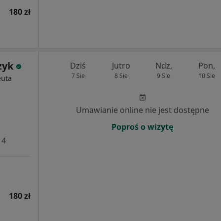
180 zł
zyk
Dziś
Jutro
Ndz,
Pon,
7 Sie
8 Sie
9 Sie
10 Sie
euta
Umawianie online nie jest dostępne
Poproś o wizytę
 4
180 zł