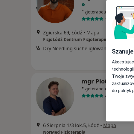
·
Więcej
Fizjoterapeuta
177 opinii
Zgierska 69, Łódź
•
Mapa
FizjoŁódź Centrum Fizjoterapii i Rehabilitacj
Dry Needling suche igłowanie
Szanuje
Akceptując
technologii
Twoje zwyc
mgr Piotr Kosiack
zaktualizo
·
Więcej
Fizjoterapeuta
do polityk 
43 opinie
6 Sierpnia 1/3 lok.5, Łódź
•
Mapa
NorMed Fizjoterapia