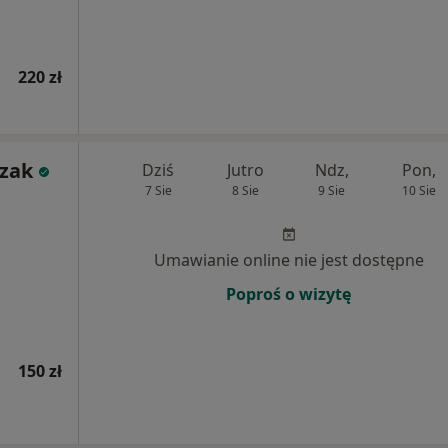
220 zł
czak
Dziś
Jutro
Ndz,
Pon,
7 Sie
8 Sie
9 Sie
10 Sie
Umawianie online nie jest dostępne
Poproś o wizytę
150 zł