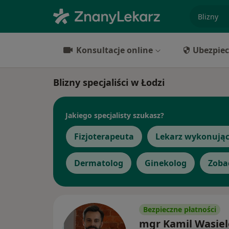
specjaliz
Konsultacje online
Ubezpiec
Blizny specjaliści w Łodzi
Jakiego specjalisty szukasz?
Fizjoterapeuta
Lekarz wykonując
Dermatolog
Ginekolog
Zoba
Bezpieczne płatności
mgr Kamil Wasiel