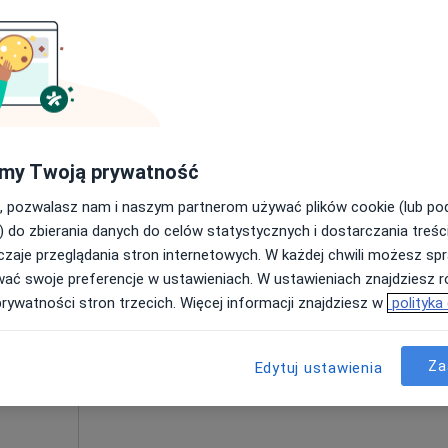
Umawianie online nie jest dostępne
Poproś o wizytę
i
200 zł
my Twoją prywatność
, pozwalasz nam i naszym partnerom używać plików cookie (lub p
) do zbierania danych do celów statystycznych i dostarczania treśc
zaje przeglądania stron internetowych. W każdej chwili możesz spr
i
Dziś
Jutro
Ndz,
Pon,
wać swoje preferencje w ustawieniach. W ustawieniach znajdziesz ró
7 Sie
8 Sie
9 Sie
10 Sie
prywatności stron trzecich. Więcej informacji znajdziesz w
polityka
Umawianie online nie jest dostępne
Za
Edytuj ustawienia
Poproś o wizytę