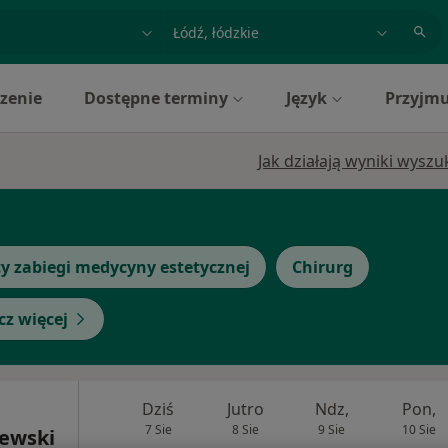
acja, badanie lub nazwisko
miasto lub dzielnica
zenie
Dostępne terminy
Język
Przyjmu
Jak działają wyniki wysz
y zabiegi medycyny estetycznej
Chirurg
cz więcej
Dziś
Jutro
Ndz,
Pon,
7 Sie
8 Sie
9 Sie
10 Sie
ewski