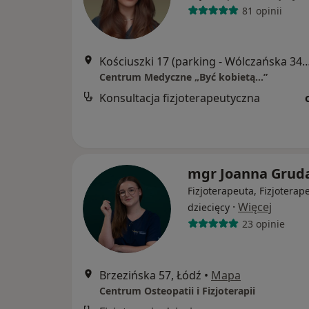
81 opinii
Kościuszki 17 (parking - Wólczańsk
Centrum Medyczne „Być kobietą…”
Konsultacja fizjoterapeutyczna
mgr Joanna Grud
Fizjoterapeuta, Fizjoterap
·
Więcej
dziecięcy
23 opinie
Brzezińska 57, Łódź
•
Mapa
Centrum Osteopatii i Fizjoterapii