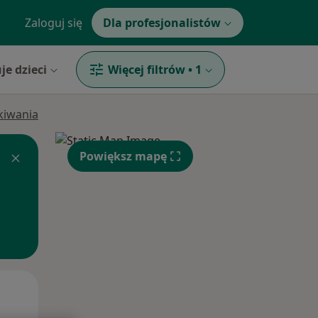
Zaloguj się
Dla profesjonalistów
je dzieci
Więcej filtrów
•
1
ukiwania
Powiększ mapę
Wt,
Śr,
Czw,
11 Sie
12 Sie
13 Sie