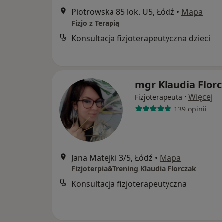
Piotrowska 85 lok. U5, Łódź
•
Mapa
Fizjo z Terapią
Konsultacja fizjoterapeutyczna dzieci
mgr Klaudia Flor
·
Więcej
Fizjoterapeuta
139 opinii
Jana Matejki 3/5, Łódź
•
Mapa
Fizjoterpia&Trening Klaudia Florczak
Konsultacja fizjoterapeutyczna