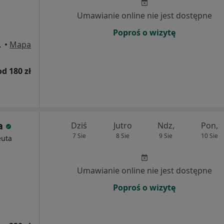
Umawianie online nie jest dostępne
Poproś o wizytę
a 34), Łódź
•
Mapa
od 180 zł
a
Dziś
Jutro
Ndz,
Pon,
7 Sie
8 Sie
9 Sie
10 Sie
euta
Umawianie online nie jest dostępne
Poproś o wizytę