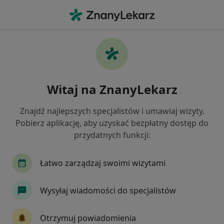
Me
Blizny • Toruń, kujawsko-pomorskie
Filtry
• 1
Ubezpieczenie
Map
Blizny specjaliści w Toruniu
Witaj na ZnanyLekarz
Jak działają wyniki wyszukiwania
Znajdź najlepszych specjalistów i umawiaj wizyty.
Pobierz aplikację, aby uzyskać bezpłatny dostęp do
Jakiego specjalisty szukasz?
przydatnych funkcji:
Chirurg
Fizjoterapeuta
Lekarz wykonując
Łatwo zarządzaj swoimi wizytami
Wysyłaj wiadomości do specjalistów
Otrzymuj powiadomienia