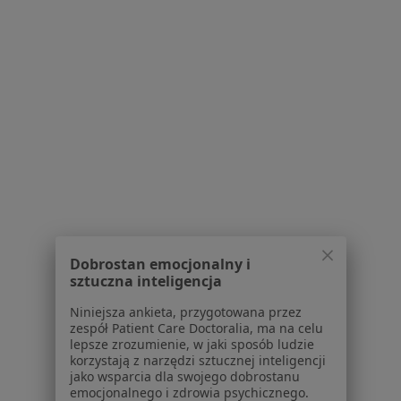
Pokaż więcej usług
lek. Jakub Jastrząbek
lek. Radosław
mgr Dominika
ortopeda
Zaborowski
Wegenke
neurochirurg
fizjoterapeuta
Zobacz wszystkich 5 specjalistów
Brak dostępnych specjalistów z wolnymi terminami w tym centrum medycznym.
Pokaż profil
Dobrostan emocjonalny i
sztuczna inteligencja
1
2
3
Niniejsza ankieta, przygotowana przez
zespół Patient Care Doctoralia, ma na celu
lepsze zrozumienie, w jaki sposób ludzie
Powiązane wyszukiwania
korzystają z narzędzi sztucznej inteligencji
jako wsparcia dla swojego dobrostanu
W pobliżu Torunia
emocjonalnego i zdrowia psychicznego.