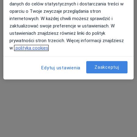
danych do celów statystycznych i dostarczania treści w
Specjalista nie oferuje umawiania online pod tym adresem.
oparciu o Twoje zwyczaje przeglądania stron
internetowych. W każdej chwili możesz sprawdzić i
Poproś o wizytę
zaktualizować swoje preferencje w ustawieniach. W
ustawieniach znajdziesz również linki do polityk
prywatności stron trzecich. Więcej informacji znajdziesz
w
polityka cookies
Zaakceptuj
Edytuj ustawienia
Bezpieczne płatności
lek. dent. Alicja Bukowska
Stomatolog, Lekarz wykonujący zabiegi medycyny estetycznej
3 opinie
Adres 1
Adres 2
Adres 3
Adres 4