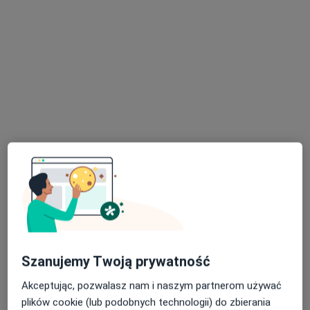
Poproś o wizytę
mgr Sara Wiśniewska
·
Więcej
Fizjoterapeuta
65 opinii
Adres
Online
Szanujemy Twoją prywatność
Tadeusza Kościuszki 54, Toruń
•
Mapa
Akceptując, pozwalasz nam i naszym partnerom używać
Centrum Medyczne CopernicusMed
plików cookie (lub podobnych technologii) do zbierania
Konsultacja fizjoterapeutyczna
100 zł