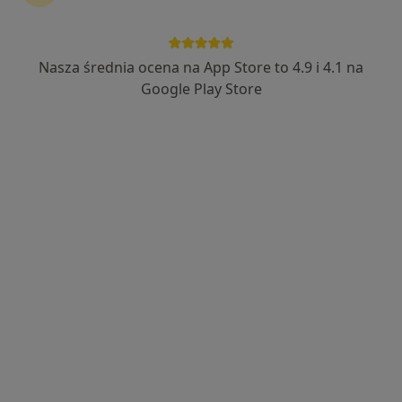
Nasza średnia ocena na App Store to 4.9 i 4.1 na
Bezpieczne płatności
Google Play Store
mgr Łukasz Muszyński
·
Więcej
Fizjoterapeuta
354 opinie
Adres 1
Adres 2
Sasankowa 5, Przysiek
•
Mapa
Łukasz Muszyński Rehabest
Konsultacja fizjoterapeutyczna
160 zł
Specjalista nie oferuje umawiania online pod tym adresem.
Poproś o wizytę