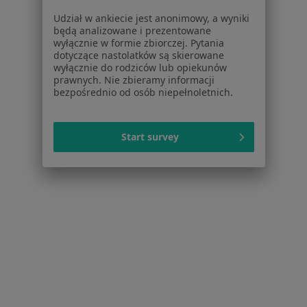
Blizny w Bydgoszczy
Udział w ankiecie jest anonimowy, a wyniki
będą analizowane i prezentowane
Blizny w Inowrocławiu
wyłącznie w formie zbiorczej. Pytania
dotyczące nastolatków są skierowane
Blizny w Osielsku
wyłącznie do rodziców lub opiekunów
prawnych. Nie zbieramy informacji
Blizny w Aleksandrowie Kujawskim
bezpośrednio od osób niepełnoletnich.
Blizny w Grudziądzu
Więcej (5)
Start survey
Więcej w kategorii: W pobliżu Torunia
Schorzenia w Toruniu
żylaki kończyn dolnych w Toruniu
Przepuklina w Toruniu
Choroby chirurgiczne w Toruniu
Znamiona w Toruniu
Zmiany skórne w Toruniu