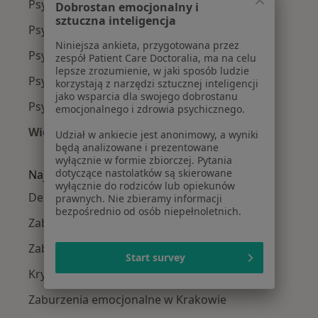
Psycholodzy Stare Miasto
Dobrostan emocjonalny i
sztuczna inteligencja
Psycholodzy Podgórze
Niniejsza ankieta, przygotowana przez
Psycholodzy Grzegórzki
zespół Patient Care Doctoralia, ma na celu
lepsze zrozumienie, w jaki sposób ludzie
Psycholodzy Dębniki
korzystają z narzędzi sztucznej inteligencji
jako wsparcia dla swojego dobrostanu
Psycholodzy Krowodrza
emocjonalnego i zdrowia psychicznego.
Więcej (14)
Udział w ankiecie jest anonimowy, a wyniki
będą analizowane i prezentowane
Więcej w kategorii: Psycholodzy w pobliżu
wyłącznie w formie zbiorczej. Pytania
dotyczące nastolatków są skierowane
Najczęście leczone choroby
wyłącznie do rodziców lub opiekunów
Depresja w Krakowie
prawnych. Nie zbieramy informacji
bezpośrednio od osób niepełnoletnich.
Zaburzenia lękowe w Krakowie
Zaburzenia nastroju w Krakowie
Start survey
Kryzys emocjonalny w Krakowie
Zaburzenia emocjonalne w Krakowie