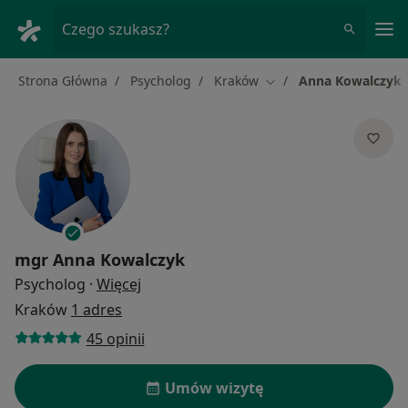
Me
Czego szukasz?
Strona Główna
Psycholog
Kraków
Anna Kowalczyk
Zmień miasto
mgr
Anna Kowalczyk
O specjalizacjach
Psycholog
·
Więcej
Kraków
1 adres
45 opinii
Umów wizytę