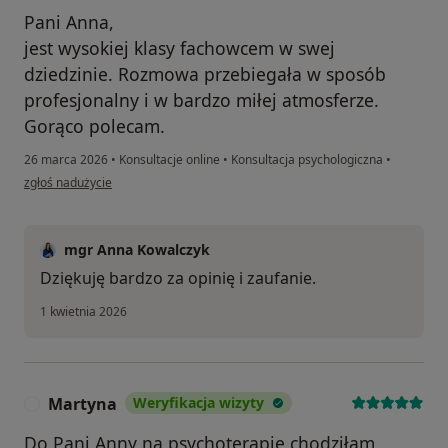
Pani Anna,
jest wysokiej klasy fachowcem w swej
dziedzinie. Rozmowa przebiegała w sposób
profesjonalny i w bardzo miłej atmosferze.
Gorąco polecam.
26 marca 2026
•
Konsultacje online
•
Konsultacja psychologiczna
•
w opinii użytkownika Szymon
zgłoś nadużycie
mgr Anna Kowalczyk
Dziękuję bardzo za opinię i zaufanie.
1 kwietnia 2026
Martyna
Weryfikacja wizyty
M
Do Pani Anny na psychoterapię chodziłam