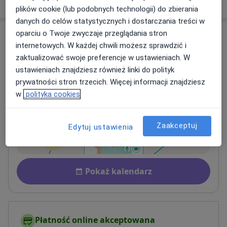
plików cookie (lub podobnych technologii) do zbierania
danych do celów statystycznych i dostarczania treści w
oparciu o Twoje zwyczaje przeglądania stron
Adresy (2)
internetowych. W każdej chwili możesz sprawdzić i
zaktualizować swoje preferencje w ustawieniach. W
Online
Adres
ustawieniach znajdziesz również linki do polityk
prywatności stron trzecich. Więcej informacji znajdziesz
w
polityka cookies
Konsultacja online
Zaakceptuj
Edytuj ustawienia
Dostępność
Pokaż kalendarz
Płatność online akceptowana