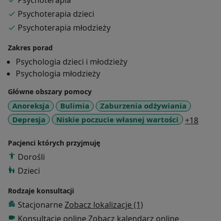
Psychoterapia
Ogólnopolskim Centrum Zaburzeń Odżywiania.
Psychoterapia dzieci
Posiadam doświadczenie w pracy psychologicznej z
Psychoterapia młodzieży
osobami w różnym wieku, zmagającymi się z
zaburzeniami odżywiania, zaburzeniami lękowymi,
Zakres porad
zaburzeniami nastroju, zaburzeniami zachowania i
Psychologia dzieci i młodzieży
emocji, a także pochodzącymi z rodzin dysfunkcyjnych
Psychologia młodzieży
oraz przeżywającymi kryzysy życiowe. Swoje
kompetencje zawodowe stale rozwijam poprzez
Główne obszary pomocy
uczestnictwo w licznych szkoleniach i konferencjach z
Anoreksja
Bulimia
Zaburzenia odżywiania
zakresu psychologii i psychoterapii.
a11y_
Depresja
Niskie poczucie własnej wartości
+18
Pacjenci których przyjmuję
Dorośli
Dzieci
Rodzaje konsultacji
Stacjonarne
Zobacz lokalizacje (1)
Konsultacje online
Zobacz kalendarz online