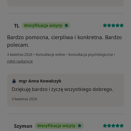
TL
Weryfikacja wizyty
T
Bardzo pomocna, cierpliwa i konkretna. Bardzo
polecam.
3 kwietnia 2026
•
Konsultacje online
•
Konsultacja psychologiczna
•
w opinii użytkownika TL
zgłoś nadużycie
mgr Anna Kowalczyk
Dziękuję bardzo i życzę wszystkiego dobrego.
3 kwietnia 2026
Szymon
Weryfikacja wizyty
S