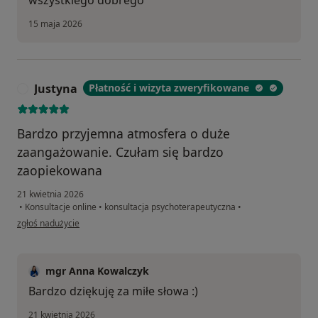
15 maja 2026
Justyna
Płatność i wizyta zweryfikowane
J
Bardzo przyjemna atmosfera o duże
zaangażowanie. Czułam się bardzo
zaopiekowana
21 kwietnia 2026
•
Konsultacje online
•
konsultacja psychoterapeutyczna
•
w opinii użytkownika Justyna
zgłoś nadużycie
mgr Anna Kowalczyk
Bardzo dziękuję za miłe słowa :)
21 kwietnia 2026