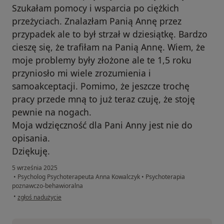
Szukałam pomocy i wsparcia po ciężkich
przeżyciach. Znalazłam Panią Annę przez
przypadek ale to był strzał w dziesiątkę. Bardzo
cieszę się, że trafiłam na Panią Annę. Wiem, że
moje problemy były złożone ale te 1,5 roku
przyniosło mi wiele zrozumienia i
samoakceptacji. Pomimo, że jeszcze trochę
pracy przede mną to już teraz czuję, że stoję
pewnie na nogach.
Moja wdzięczność dla Pani Anny jest nie do
opisania.
Dziękuję.
5 września 2025
•
Psycholog Psychoterapeuta Anna Kowalczyk
•
Psychoterapia
poznawczo-behawioralna
w opinii użytkownika Ania
•
zgłoś nadużycie