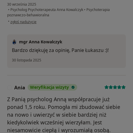
30 września 2025
•
Psycholog Psychoterapeuta Anna Kowalczyk
•
Psychoterapia
poznawczo-behawioralna
w opinii użytkownika Łukasz
•
zgłoś nadużycie
mgr Anna Kowalczyk
Bardzo dziękuję za opinię, Panie Łukaszu :)!
30 listopada 2025
Ania
Weryfikacja wizyty
A
Z Panią psycholog Anną współpracuje już
ponad 1,5 roku. Pomogła mi zbudować siebie
na nowo i uwierzyć w siebie bardziej niż
kiedykolwiek wcześniej wierzyłam. Jest
niesamowicie ciepłą i wyrozumiałą osobą.