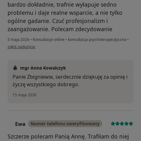
bardzo dokładnie, trafnie wyłapuje sedno
problemu i daje realne wsparcie, a nie tylko
ogólne gadanie. Czuć profesjonalizm i
zaangażowanie. Polecam zdecydowanie
5 maja 2026
•
Konsultacje online
•
konsultacja psychoterapeutyczna
•
w opinii użytkownika Zbigniew
zgłoś nadużycie
mgr Anna Kowalczyk
Panie Zbigniewie, serdecznie dziękuję za opinię i
życzę wszystkiego dobrego.
15 maja 2026
Ewa
Numer telefonu zweryfikowany
E
Szczerze polecam Panią Annę. Trafiłam do niej