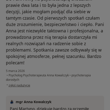
prawie dwa lata i to była jedna z lepszych
decyzji, jakie mogłam podjąć dla siebie w
tamtym czasie. Od pierwszych spotkań czułam
duże zrozumienie, bezpieczeństwo i ciepło. Pani
Anna jest niezwykle taktowna i profesjonalna, a
prowadzona przez nią terapia dostarczyła mi
realnych rozwiązań na radzenie sobie z
problemami. Spotkania zawsze odbywały się w
spokojnej atmosferze, pełnej szacunku. Bardzo
polecam!
5 marca 2026
•
Psycholog Psychoterapeuta Anna Kowalczyk
•
psychoterapia
dorosłych
w opinii użytkownika Martyna
•
zgłoś nadużycie
mgr Anna Kowalczyk
Pani Martyno, dziękuję bardzo za przemiłe