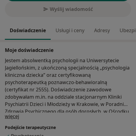
Wyślij wiadomość
Doświadczenie
Usługi i ceny
Adresy
Ubezpi
Moje doświadczenie
Jestem absolwentką psychologii na Uniwersytecie
Jagiellońskim, z ukończoną specjalnością „psychologia
kliniczna dziecka” oraz certyfikowaną
psychoterapeutką poznawczo-behawioralną
(certyfikat nr 2555). Doświadczenie zawodowe
zdobywałam m.in. na oddziale stacjonarnym Kliniki
Psychiatrii Dzieci i Młodzieży w Krakowie, w Poradni
Zdrowia Psychicznego dla osób dorosłych, w Ośrodku
O mnie
więcej
Szkolno-Wychowawczym, w Pracowni Psychologii
Dziecka, na oddziale dziennym psychiatrii dziecięcej.
Podejście terapeutyczne
Ukończyłam Studium Leczenia Zaburzeń Odżywiania w