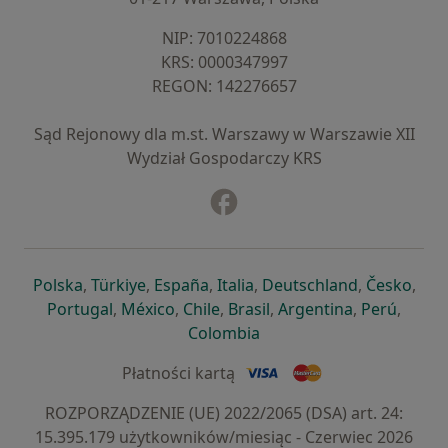
NIP: ⁠7010224868
KRS: ⁠0000347997
REGON: ⁠142276657
Sąd Rejonowy dla m.st. Warszawy w Warszawie XII
Wydział Gospodarczy KRS
Facebook
otwiera się w nowej karcie
otwiera się w nowej karcie
otwiera się w nowej karcie
otwiera się w nowej karcie
otwiera się w nowej karci
otwiera się
otwi
Polska
,
Türkiye
,
España
,
Italia
,
Deutschland
,
Česko
,
otwiera się w nowej karcie
otwiera się w nowej karcie
otwiera się w nowej karcie
otwiera się w nowej kar
otwiera się 
otwier
Portugal
,
México
,
Chile
,
Brasil
,
Argentina
,
Perú
,
otwiera się w nowej karc
Colombia
Płatności kartą
ROZPORZĄDZENIE (UE) 2022/2065 (DSA) art. 24:
15.395.179 użytkowników/miesiąc - Czerwiec 2026