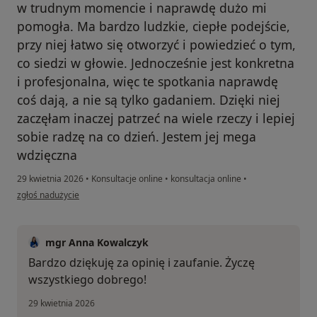
w trudnym momencie i naprawdę dużo mi
pomogła. Ma bardzo ludzkie, ciepłe podejście,
przy niej łatwo się otworzyć i powiedzieć o tym,
co siedzi w głowie. Jednocześnie jest konkretna
i profesjonalna, więc te spotkania naprawdę
coś dają, a nie są tylko gadaniem. Dzięki niej
zaczęłam inaczej patrzeć na wiele rzeczy i lepiej
sobie radzę na co dzień. Jestem jej mega
wdzięczna
29 kwietnia 2026
•
Konsultacje online
•
konsultacja online
•
w opinii użytkownika Ewa
zgłoś nadużycie
mgr Anna Kowalczyk
Bardzo dziękuję za opinię i zaufanie. Życzę
wszystkiego dobrego!
29 kwietnia 2026