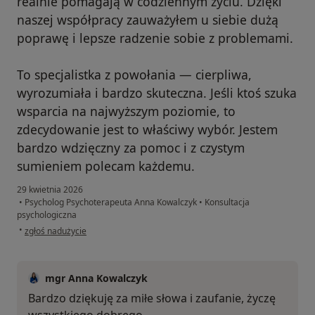
realnie pomagają w codziennym życiu. Dzięki
naszej współpracy zauważyłem u siebie dużą
poprawę i lepsze radzenie sobie z problemami.
To specjalistka z powołania — cierpliwa,
wyrozumiała i bardzo skuteczna. Jeśli ktoś szuka
wsparcia na najwyższym poziomie, to
zdecydowanie jest to właściwy wybór. Jestem
bardzo wdzięczny za pomoc i z czystym
sumieniem polecam każdemu.
29 kwietnia 2026
•
Psycholog Psychoterapeuta Anna Kowalczyk
•
Konsultacja
psychologiczna
w opinii użytkownika Piotr
•
zgłoś nadużycie
mgr Anna Kowalczyk
Bardzo dziękuję za miłe słowa i zaufanie, życzę
wszystkiego dobrego