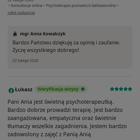
•
Konsultacje online
•
Psychoterapia poznawczo-behawioralna
•
w opinii użytkownika Kasia i Michał R.
zgłoś nadużycie
mgr Anna Kowalczyk
Bardzo Państwu dziękuję za opinię i zaufanie.
Życzę wszystkiego dobrego!
22 lutego 2026
Łukasz
Weryfikacja wizyty
Ł
Pani Ania jest świetną psychoterapeutką.
Bardzo dobrze prowadzi terapię. Jest bardzo
zaangażowana, empatyczna oraz świetnie
tłumaczy wszelkie zagadnienia. Jestem bardzo
zadowolony z zajęć z Panią Anią