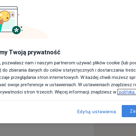
sychodynamiczną, socjoterapeutką
kończyłam całościowe szkolenie z
owskim Centrum Psychodynamicznym,
chologiczne.
my Twoją prywatność
m, biorąc udział w szkoleniach,
, pozwalasz nam i naszym partnerom używać plików cookie (lub p
Psychoterapii Psychodynamicznej oraz
) do zbierania danych do celów statystycznych i dostarczania treśc
.
zaje przeglądania stron internetowych. W każdej chwili możesz spr
dywidualne podejście do zgłaszanych
wać swoje preferencje w ustawieniach. W ustawieniach znajdziesz ró
 budowania bezpiecznej relacji
prywatności stron trzecich. Więcej informacji znajdziesz w
polityka
wspólnego rozumienia problemów oraz
u psychodynamicznym koncentruję się
Za
Edytuj ustawienia
ów psychicznych i utrwalonych
Choroba afektywna dwubiegunowa
yniać się do cierpienia oraz
y_sr_more_diseases
pacjentem poszukuję źródeł