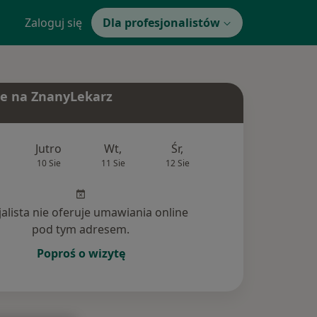
Zaloguj się
Dla profesjonalistów
e na ZnanyLekarz
Jutro
Wt,
Śr,
Czw,
Pt,
10 Sie
11 Sie
12 Sie
13 Sie
14 Si
jalista nie oferuje umawiania online
pod tym adresem.
Poproś o wizytę