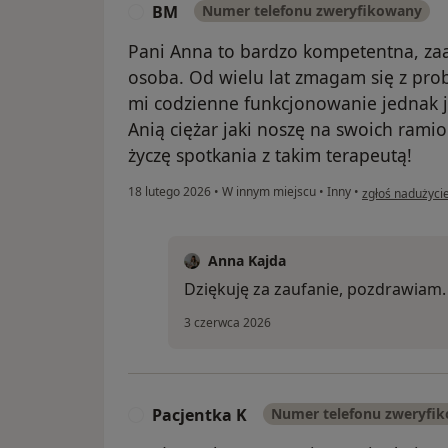
BM
Numer telefonu zweryfikowany
B
Pani Anna to bardzo kompetentna, za
osoba. Od wielu lat zmagam się z pro
mi codzienne funkcjonowanie jednak j
Anią ciężar jaki noszę na swoich rami
życzę spotkania z takim terapeutą!
w opinii użytk
18 lutego 2026
•
W innym miejscu
•
Inny
•
zgłoś nadużyci
Anna Kajda
Dziękuję za zaufanie, pozdrawiam.
3 czerwca 2026
Pacjentka K
Numer telefonu zweryfi
P