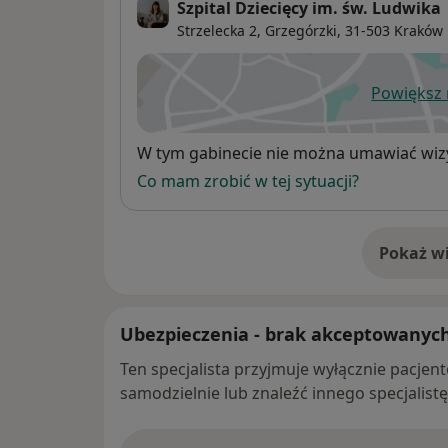
Szpital Dziecięcy im. św. Ludwika
Strzelecka 2,
Grzegórzki
, 31-503
Kraków
Powiększ
ot
Dostępność
W tym gabinecie nie można umawiać wizy
Co mam zrobić w tej sytuacji?
Pokaż wi
o 
Ubezpieczenia - brak akceptowanyc
Ten specjalista przyjmuje wyłącznie pacje
samodzielnie lub znaleźć innego specjalist