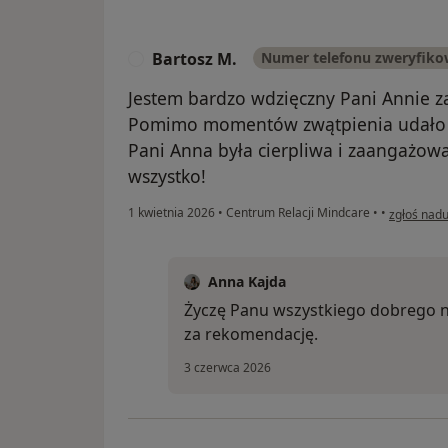
Bartosz M.
Numer telefonu zweryfik
B
Jestem bardzo wdzięczny Pani Annie z
Pomimo momentów zwątpienia udało s
Pani Anna była cierpliwa i zaangażowa
wszystko!
w opinii u
1 kwietnia 2026
•
Centrum Relacji Mindcare
•
•
zgłoś nadu
Anna Kajda
Życzę Panu wszystkiego dobrego na
za rekomendację.
3 czerwca 2026