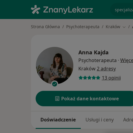
specjaliz
Strona Główna
Psychoterapeuta
Kraków
Zmie
Anna Kajda
Psychoterapeuta
·
Więce
Kraków
2 adresy
13 opinii
Pokaż dane kontaktowe
Doświadczenie
Usługi i ceny
Adr