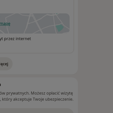
 mapę
wiera się w nowej karcie
t przez internet
ęcej
adresie
h
ntów prywatnych. Możesz opłacić wizytę
ę, który akceptuje Twoje ubezpieczenie.