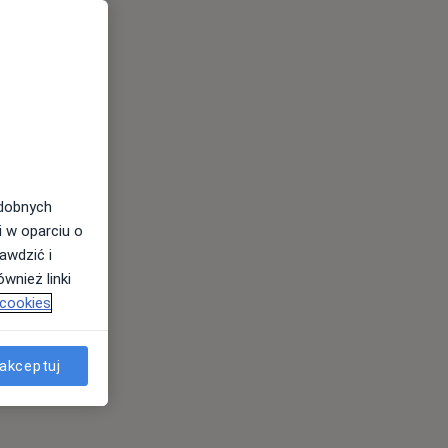
odobnych
i w oparciu o
awdzić i
wnież linki
 cookies
akceptuj