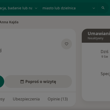
acja, badanie lub nazwisko
miasto lub dzielnica
Anna Kajda
ń miasto
Umawiani
Nieaktywny
O specjalizacjach
j
Dziś
9 Sie
Spec
Poproś o wizytę
esy
Ubezpieczenia
Opinie (13)