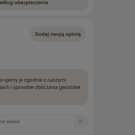
według ubezpieczenia
Dodaj swoją opinię
rujemy je zgodnie z naszymi
iach i sposobie obliczania gwiazdek
ięcej o opiniach
niach