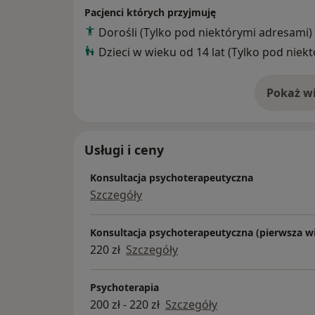
przeżywanych problemów, aby lepiej zrozum
Pacjenci których przyjmuję
trwałej zmiany.
Dorośli (Tylko pod niektórymi adresami)
Dzieci w wieku od 14 lat (Tylko pod niek
Pokaż wi
o 
Usługi i ceny
Konsultacja psychoterapeutyczna
Szczegóły
Konsultacja psychoterapeutyczna (pierwsza wi
220 zł
Szczegóły
Psychoterapia
200 zł - 220 zł
Szczegóły