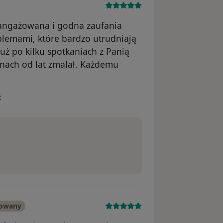
angażowana i godna zaufania
blemami, które bardzo utrudniają
uż po kilku spotkaniach z Panią
onach od lat zmalał. Każdemu
ownika BM
e
kowany