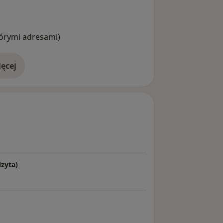
ieć ich znaczenie i wspierać proces
tórymi adresami)
ęcej
doświadczeniu
zyta)