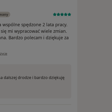
owany
a wspólne spędzone 2 lata pracy.
ię mi wypracować wiele zmian.
na. Bardzo polecam i dziękuje za
żytkownika Bartosz M.
życie
 dalszej drodze i bardzo dziękuję