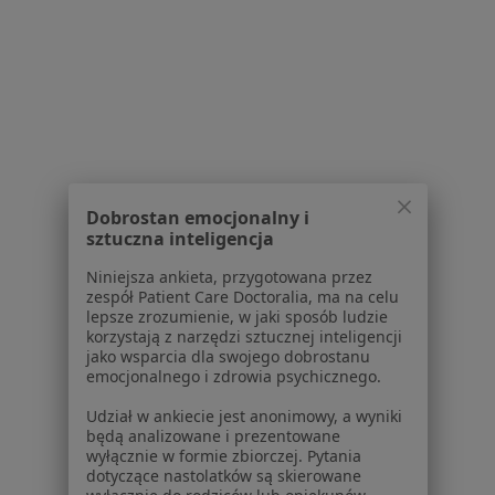
Zaburzenia lękowe Wadowice
Zaburzenia emocjonalne Wadowice
Zaburzenia nastroju Wadowice
Fobia społeczna Wadowice
Więcej (15)
Więcej w kategorii: Najczęstsze schorzenia
Dobrostan emocjonalny i
sztuczna inteligencja
Niniejsza ankieta, przygotowana przez
Strona Główna
Psychoterapeuta
Wadowice
Zmień miasto
zespół Patient Care Doctoralia, ma na celu
lepsze zrozumienie, w jaki sposób ludzie
korzystają z narzędzi sztucznej inteligencji
jako wsparcia dla swojego dobrostanu
emocjonalnego i zdrowia psychicznego.
Udział w ankiecie jest anonimowy, a wyniki
Serwis
będą analizowane i prezentowane
wyłącznie w formie zbiorczej. Pytania
dotyczące nastolatków są skierowane
Regulamin