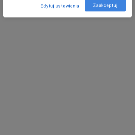
Zaakceptuj
Edytuj ustawienia
Bezpieczne płatności
mgr Aleksandra Górska
·
Więcej
Psychoterapeuta
1 opinia
Krakowska 93A, Andrychów
•
Mapa
Centrum Medyczne Uno-Med Andrychów
Konsultacja psychoterapeutyczna
180 zł
Specjalista nie oferuje umawiania online pod tym adresem.
Poproś o wizytę