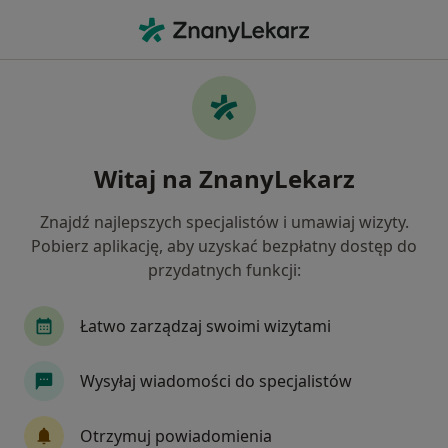
Me
Psychoterapeuta • Wadowice, małopolskie
Filtry
Ubezpieczenie
Mapa
Polecani psychoterapeuci w Wadowicach
Witaj na ZnanyLekarz
Jak działają wyniki wyszukiwania
Znajdź najlepszych specjalistów i umawiaj wizyty.
Pobierz aplikację, aby uzyskać bezpłatny dostęp do
Wybierz swoje ubezpieczenie
przydatnych funkcji:
Łatwo zarządzaj swoimi wizytami
Wysyłaj wiadomości do specjalistów
Otrzymuj powiadomienia