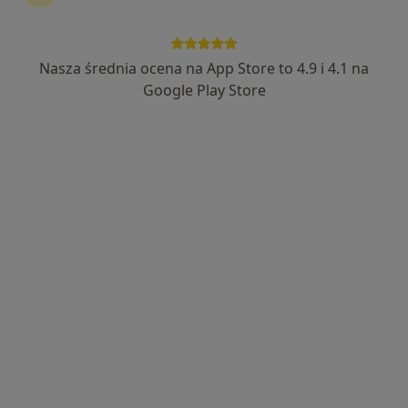
mgr Joanna Karasowska-Płotek
·
Więcej
Psychoterapeuta, Psycholog
Nasza średnia ocena na App Store to 4.9 i 4.1 na
2 opinie
Google Play Store
Żwirki i Wigury 1/1, Wadowice
•
Mapa
ProPsyche
Psychoterapia indywidualna
200 zł
Specjalista nie oferuje umawiania online pod tym adresem.
Poproś o wizytę