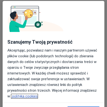
Bezpieczne płatności
Szanujemy Twoją prywatność
mgr Sylwia Kopacz
Akceptując, pozwalasz nam i naszym partnerom używać
·
Więcej
Psychoterapeuta
plików cookie (lub podobnych technologii) do zbierania
11 opinii
danych do celów statystycznych i dostarczania treści w
Ul. Adama Mickiewicz 39, Sucha Beskidzka
•
Mapa
oparciu o Twoje zwyczaje przeglądania stron
Poznaj Siebie
internetowych. W każdej chwili możesz sprawdzić i
zaktualizować swoje preferencje w ustawieniach. W
Konsultacja psychoterapeutyczna
150 zł
ustawieniach znajdziesz również linki do polityk
Specjalista nie oferuje umawiania online pod tym adresem.
prywatności stron trzecich. Więcej informacji znajdziesz
w
polityka cookies
Poproś o wizytę