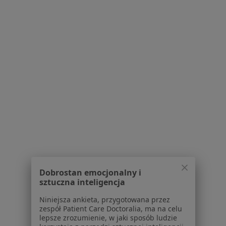
dr n. hum. Lidia Godzwon
·
Więcej
Psychoterapeuta certyfikowany, Psycholog
69 opinii
Adres
Online
Zygmunta Wróblewskiego 2/3, Kraków
•
Mapa
dr Lidia Godzwon - Psycholog, Psychoterapeuta, Terapia uzależnień - Kraków
Konsultacja psychoterapeutyczna
300 zł
Specjalista nie oferuje umawiania online pod tym adresem.
Dobrostan emocjonalny i
Poproś o wizytę
sztuczna inteligencja
Niniejsza ankieta, przygotowana przez
zespół Patient Care Doctoralia, ma na celu
lepsze zrozumienie, w jaki sposób ludzie
Inni specjaliści w Twojej okolicy