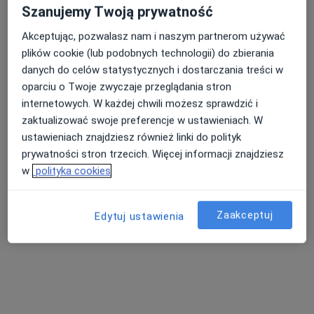
Szanujemy Twoją prywatność
Bezpieczne płatności
mgr Monika Pietrzak
Akceptując, pozwalasz nam i naszym partnerom używać
·
Więcej
Psychoterapeuta certyfikowany
plików cookie (lub podobnych technologii) do zbierania
56 opinii
danych do celów statystycznych i dostarczania treści w
oparciu o Twoje zwyczaje przeglądania stron
Terapia par EFT, terapia zdrady, psychoterapia par
internetowych. W każdej chwili możesz sprawdzić i
SWPS, Instytut Integralnej Psychoterapii Gestalt |
zaktualizować swoje preferencje w ustawieniach. W
Doświadczenie w terapii par
ustawieniach znajdziesz również linki do polityk
Popularny specjalista: pacjenci chętnie płacą
prywatności stron trzecich. Więcej informacji znajdziesz
online
w
polityka cookies
Adres
Online
Zaakceptuj
Edytuj ustawienia
Kościuszki 19/28, Kraków
•
Mapa
BLISKO Terapia par EFT
Psychoterapia
390 zł
Specjalista nie oferuje umawiania online pod tym adresem.