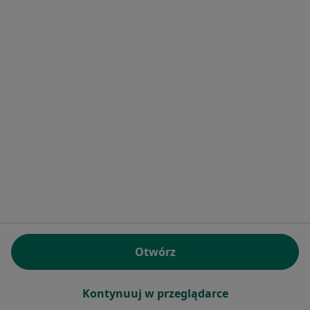
O nas
Praca
Rekrutujemy!
Partnerzy
Centrum prasowe
Kontakt
Dla pacjentów
Lekarze
Placówki medyczne
Pytania i odpowiedzi
Usługi i zabiegi
Choroby
Pomoc
Aplikacje mobilne
Blog dla pacjentów
Otwórz
Dla profesjonalistów
Kontynuuj w przeglądarce
Cennik