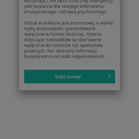
korzystają z narzędzi sztucznej inteligencji
jako wsparcia dla swojego dobrostanu
Obecnie nie ma wolnych miejsc. Sprawdź później
emocjonalnego i zdrowia psychicznego.
nowe oferty.
Udział w ankiecie jest anonimowy, a wyniki
będą analizowane i prezentowane
wyłącznie w formie zbiorczej. Pytania
dotyczące nastolatków są skierowane
wyłącznie do rodziców lub opiekunów
prawnych. Nie zbieramy informacji
bezpośrednio od osób niepełnoletnich.
Start survey
mgr Kamila Dziwota
·
Więcej
Psychoterapeuta, Psycholog
19 opinii
Adres
Online
os. Teatralne 9a/218, Kraków
•
Mapa
Gabinet Psychoterapii Kamila Dziwota Os. Teatralne