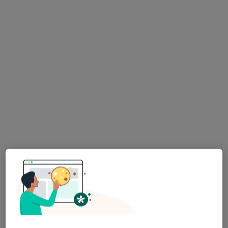
CBT - lęk, panika, zamartwianie i natrętne myśli
Adres
Online
Szewska, Kraków
•
Mapa
PsychoForma
Psychoterapia
350 zł
Specjalista nie oferuje umawiania online pod tym adresem.
Poproś o wizytę