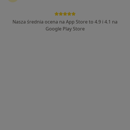
mgr Łukasz Lepiarczyk
·
Więcej
Psychoterapeuta, Psycholog, Seksuolog
127 opinii
Nasza średnia ocena na App Store to 4.9 i 4.1 na
Adres
Online
Google Play Store
Raciborowice ul. Rzeczna 3, Kraków
•
Mapa
Gabinet psychologiczny, terapeutyczny, seksuologiczny, psychodietetyczny Kraków - Raciborowice
Konsultacja psychoterapeutyczna (pierwsza wizyta)
400 zł
Specjalista nie oferuje umawiania online pod tym adresem.
Poproś o wizytę