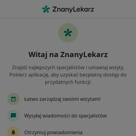
Me
Psychoterapeuta • Wzgórza Krzesławickie, Kraków, małopolskie
Filtry
Mapa
Psychoterapeuci Kraków Wzgórza
Witaj na ZnanyLekarz
Krzesławickie
Jak działają wyniki wyszukiwania
Znajdź najlepszych specjalistów i umawiaj wizyty.
Pobierz aplikację, aby uzyskać bezpłatny dostęp do
przydatnych funkcji:
Łatwo zarządzaj swoimi wizytami
Wysyłaj wiadomości do specjalistów
Bezpieczne płatności
Otrzymuj powiadomienia