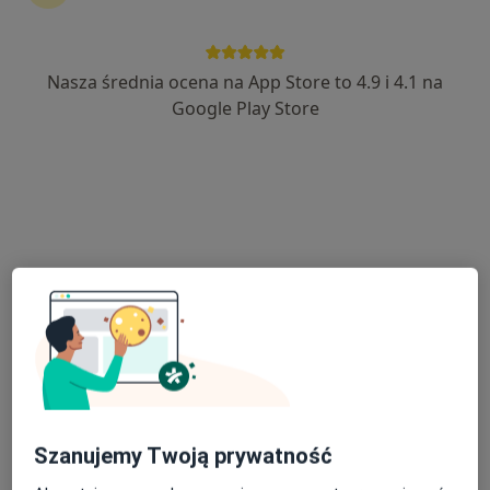
mgr Małgorzata Kania
·
Więcej
Psychoterapeuta, Psycholog
8 opinii
Nasza średnia ocena na App Store to 4.9 i 4.1 na
Kordylewskiego 1, Kraków
•
Mapa
Google Play Store
Centrum Medyczne UNIMED
Akceptuje Świat Zdrowia
Konsultacja psychologiczna (wizyta pierwszorazowa - od 15rż)
220 zł
Specjalista nie oferuje umawiania online pod tym adresem.
Poproś o wizytę
Szanujemy Twoją prywatność