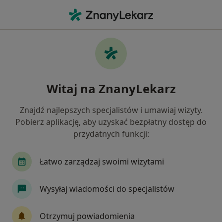
Me
Psychoterapeuta • Kraków, małopolskie
Filtry
Ubezpieczenie:
Świat Zdrowia
20 polecanych psychoterapeutów w
Witaj na ZnanyLekarz
Krakowie z Świat Zdrowia
Jak działają wyniki wyszukiwania
Znajdź najlepszych specjalistów i umawiaj wizyty.
Pobierz aplikację, aby uzyskać bezpłatny dostęp do
przydatnych funkcji:
Łatwo zarządzaj swoimi wizytami
Wysyłaj wiadomości do specjalistów
Bezpieczne płatności
Otrzymuj powiadomienia