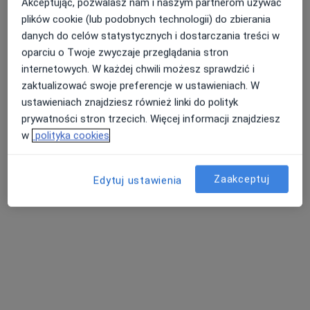
Akceptując, pozwalasz nam i naszym partnerom używać
Bezpieczne płatności
plików cookie (lub podobnych technologii) do zbierania
mgr Adam Wojakiewicz
danych do celów statystycznych i dostarczania treści w
oparciu o Twoje zwyczaje przeglądania stron
·
Więcej
Psychoterapeuta, Psycholog
internetowych. W każdej chwili możesz sprawdzić i
27 opinii
zaktualizować swoje preferencje w ustawieniach. W
Kordylewskiego 1, Kraków
•
Mapa
ustawieniach znajdziesz również linki do polityk
Centrum Medyczne UNIMED
prywatności stron trzecich. Więcej informacji znajdziesz
Akceptuje Świat Zdrowia
w
polityka cookies
Psychoterapia
200 zł
Specjalista nie oferuje umawiania online pod tym adresem.
Zaakceptuj
Edytuj ustawienia
Poproś o wizytę