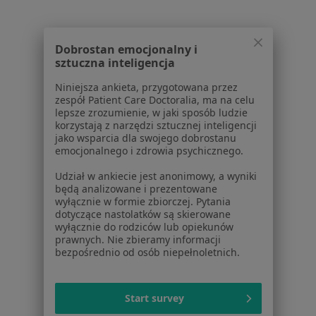
Lekarze
Placówki medyczne
Pytania i odpowiedzi
Dobrostan emocjonalny i
Usługi i zabiegi
sztuczna inteligencja
Choroby
Niniejsza ankieta, przygotowana przez
Pomoc
zespół Patient Care Doctoralia, ma na celu
Aplikacje mobilne
lepsze zrozumienie, w jaki sposób ludzie
korzystają z narzędzi sztucznej inteligencji
Blog dla pacjentów
jako wsparcia dla swojego dobrostanu
emocjonalnego i zdrowia psychicznego.
Dla profesjonalistów
Udział w ankiecie jest anonimowy, a wyniki
Cennik
będą analizowane i prezentowane
Dla lekarzy
wyłącznie w formie zbiorczej. Pytania
dotyczące nastolatków są skierowane
Dla placówek medycznych
wyłącznie do rodziców lub opiekunów
Noa Notes
nowość
prawnych. Nie zbieramy informacji
Baza wiedzy
bezpośrednio od osób niepełnoletnich.
Centrum Pomocy dla Specjalisty
Kontakt
Start survey
ZnanyLekarz - Strona główna