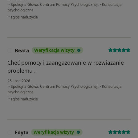
•
Spokojna Głowa. Centrum Pomocy Psychologicznej.
•
Konsultacja
psychologiczna
w opinii użytkownika Kamila
•
zgłoś nadużycie
Beata
Weryfikacja wizyty
B
Cheć pomocy i zaangazowanie w rozwiazanie
problemu .
25 lipca 2026
•
Spokojna Głowa. Centrum Pomocy Psychologicznej.
•
Konsultacja
psychologiczna
w opinii użytkownika Beata
•
zgłoś nadużycie
Edyta
Weryfikacja wizyty
E