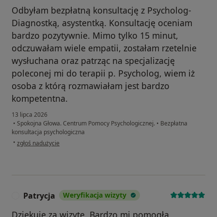
Odbyłam bezpłatną konsultację z Psycholog-
Diagnostką, asystentką. Konsultację oceniam
bardzo pozytywnie. Mimo tylko 15 minut,
odczuwałam wiele empatii, zostałam rzetelnie
wysłuchana oraz patrząc na specjalizację
poleconej mi do terapii p. Psycholog, wiem iż
osoba z którą rozmawiałam jest bardzo
kompetentna.
13 lipca 2026
•
Spokojna Głowa. Centrum Pomocy Psychologicznej.
•
Bezpłatna
konsultacja psychologiczna
w opinii użytkownika Edyta
•
zgłoś nadużycie
Patrycja
Weryfikacja wizyty
P
Dziękuję za wizytę. Bardzo mi pomogła,