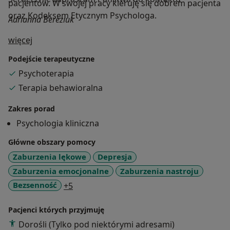
pacjentów. W swojej pracy kieruję się dobrem pacjenta
oraz Kodeksem Etycznym Psychologa.
Adrianna Bereziuk
O mnie
więcej
Podejście terapeutyczne
Psychoterapia
Terapia behawioralna
Zakres porad
Psychologia kliniczna
Główne obszary pomocy
Zaburzenia lękowe
Depresja
Zaburzenia emocjonalne
Zaburzenia nastroju
a11y_sr_more_diseases
Bezsenność
+5
Pacjenci których przyjmuję
Dorośli (Tylko pod niektórymi adresami)