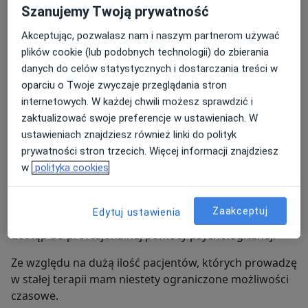
13.08.2026: godz.10:30-17:30
Szanujemy Twoją prywatność
Akceptując, pozwalasz nam i naszym partnerom używać
18.08.2026: godz.10:30-17:30
plików cookie (lub podobnych technologii) do zbierania
19.08.2026: godz.10:30-17:30
danych do celów statystycznych i dostarczania treści w
oparciu o Twoje zwyczaje przeglądania stron
20.08.2026: godz.10:30-17:30
internetowych. W każdej chwili możesz sprawdzić i
zaktualizować swoje preferencje w ustawieniach. W
25.08.2026: godz.10:30-17:30
ustawieniach znajdziesz również linki do polityk
26.08.2026: godz.10:30-17:30
prywatności stron trzecich. Więcej informacji znajdziesz
w
polityka cookies
27.08.2026: godz.10:30-17:30
Współpracę z zaufaną Psycholog- Diagnostyką
Zaakceptuj
Edytuj ustawienia
podjęłam, gdyż chce zapewnić Państwu jak najszybszy
dostęp do profesjonalnej pomocy psychologicznej.
Ze względu na dużą ilość pacjentów, których prowadzę
w stałej terapii mam niestety ograniczone możliwości
czasowe.