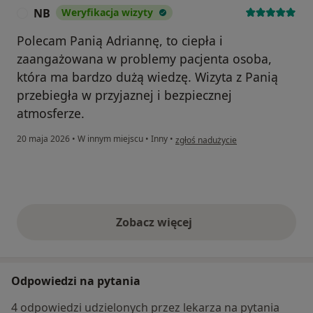
NB
Weryfikacja wizyty
N
Polecam Panią Adriannę, to ciepła i
zaangażowana w problemy pacjenta osoba,
która ma bardzo dużą wiedzę. Wizyta z Panią
przebiegła w przyjaznej i bezpiecznej
atmosferze.
w opinii użytkownika NB
20 maja 2026
•
W innym miejscu
•
Inny
•
zgłoś nadużycie
Zobacz więcej
opinie powyżej
Odpowiedzi na pytania
4 odpowiedzi udzielonych przez lekarza na pytania