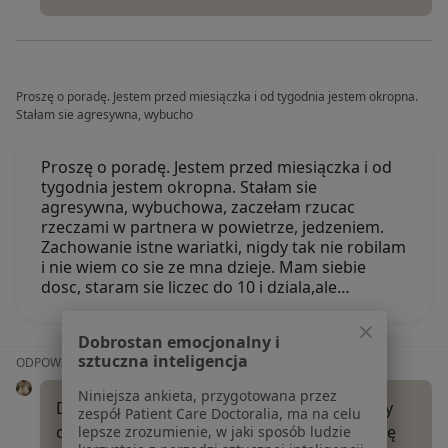
Proszę o poradę. Jestem przed miesiączka i od tygodnia jestem okropna.
Stałam sie agresywna, wybucho
Proszę o poradę. Jestem przed miesiączka i od
tygodnia jestem okropna. Stałam sie
agresywna, wybuchowa, zaczełam rzucac
rzeczami w partnera w powietrze, jedzeniem.
Zachowanie istne wariatki, nigdy tak nie robilam
i nie wiem co sie ze mna dzieje. Mam siebie
dosc, staram sie liczec do 10 i dziala,ale…
Dobrostan emocjonalny i
sztuczna inteligencja
ODPOWIEDŹ LEKARZA:
Niniejsza ankieta, przygotowana przez
Dzień dobry, kwarantanna do bardzo trudny
zespół Patient Care Doctoralia, ma na celu
czas dla nas wszystkich. Coraz częściej słyszę
lepsze zrozumienie, w jaki sposób ludzie