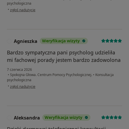
psychologiczna
w opinii użytkownika Ewa G.
•
zgłoś nadużycie
Agnieszka
Weryfikacja wizyty
A
Bardzo sympatyczna pani psycholog udzieliła
mi fachowej porady jestem bardzo zadowolona
7 czerwca 2026
•
Spokojna Głowa. Centrum Pomocy Psychologicznej.
•
Konsultacja
psychologiczna
w opinii użytkownika Agnieszka
•
zgłoś nadużycie
Aleksandra
Weryfikacja wizyty
A