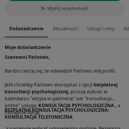
Wyślij wiadomość
Doświadczenie
Aktualności
Usługi i ceny
Ad
Moje doświadczenie
Szanowni Państwo,
Bardzo cieszę się, że odwiedzili Państwo mój profil.
Jeśli chcieliby Państwo skorzystać z opcji
bezpłatnej
konsultacji psychologicznej
, proszę wybrać w
kalendarzu "wizyta w gabinecie" lub "konsultacja
online" usługę:
KONSULTACJA PSYCHOLOGICZNA ,
a
BEZPŁATNA KONSULTACJA PSYCHOLOGICZNA:
następnie opcję:
KONSULTACJA TELEFONICZNA
a następnie wybrać odpowiednią godzinę. Bezpłatna