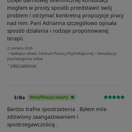
Dzięki darmowej telefonicznej konsultacji
mogłam w prosty sposób przedstawić swój
problem i otrzymać konkretną propozycje pracy
nad nim. Pani Adrianna szczegółowo opisała
sposób działania i rodzaje proponowanej
terapii.
2 czerwca 2026
•
Spokojna Głowa. Centrum Pomocy Psychologicznej.
•
Konsultacja
psychologiczna online
w opinii użytkownika Aleksandra
•
zgłoś nadużycie
ErBa
Weryfikacja wizyty
E
Bardzo trafne spostrzeżenia . Byłem mile
zdziwiony zaangażowaniem i
spostrzegawczością .