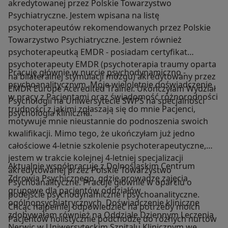
akredytowanej przez Polskie Towarzystwo
Psychiatryczne. Jestem wpisana na listę
psychoterapeutów rekomendowanych przez Polskie
Towarzystwo Psychiatryczne. Jestem również
psychoterapeutką EMDR - posiadam certyfikat
psychoterapeuty EMDR (psychoterapia traumy oparta
Pracuję głównie w nurcie psychodynamiczno -
na bilateralnej stymulacji mózgu) akredytowany przez
psychoanalitycznym. Moje wieloletnie doświadczenie
EMDR Europe Accredited Trainer. Ukończyłam Wydział
w pracy z Pacjentami oraz świadomość różnorodności
Psychologii na Uniwersytecie SWPS na specjalności
trudności z jakimi zgłaszają się do mnie Pacjenci,
psychologia kliniczna.
motywuje mnie nieustannie do podnoszenia swoich
kwalifikacji. Mimo tego, że ukończyłam już jedno
całościowe 4-letnie szkolenie psychoterapeutyczne,
jestem w trakcie kolejnej 4-letniej specjalizacji
Aktualnie współpracuję z Dolnośląskim Centrum
akredytowanej przez Polskie Towarzystwo
Zdrowia Psychicznego, gdzie prowadzę zajęcia
Psychoanalityczne. Pracuje głównie w oparciu o
grupowe dla pacjentów oddziałów
podejście psychodynamiczne i psychoanalityczne.
ogólnopsychiatrycznych. Doświadczenie kliniczne
Chcąc najpełniej odpowiedzieć na potrzeby moich
zdobywałam również na Oddziale Dziennym Leczenia
Pacjentów holistycznie podchodzę do różnych nurtów
Nerwic w Uniwersyteckim Szpitalu Klinicznym we