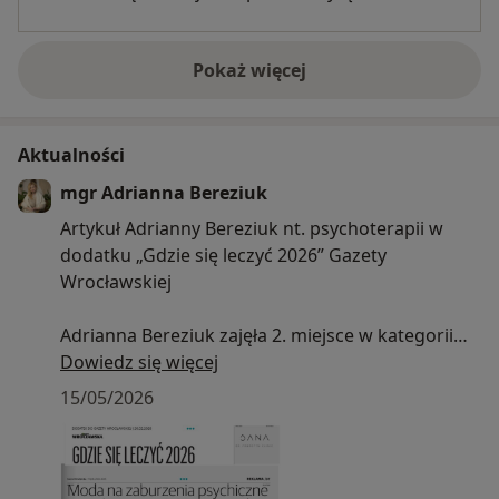
Pokaż więcej
o doświadczeniu
Aktualności
mgr Adrianna Bereziuk
Artykuł Adrianny Bereziuk nt. psychoterapii w
dodatku „Gdzie się leczyć 2026” Gazety
Wrocławskiej
Adrianna Bereziuk zajęła 2. miejsce w kategorii
Psycholog / Psychoterapeuta w województwie
Dowiedz się więcej
dolnośląskim w prestiżowym plebiscycie
15/05/2026
Hipokrates 2025.