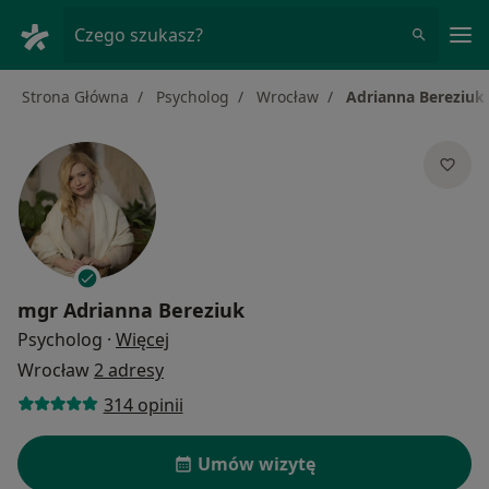
Me
Czego szukasz?
Strona Główna
Psycholog
Wrocław
Adrianna Bereziuk
mgr
Adrianna Bereziuk
O specjalizacjach
Psycholog
·
Więcej
Wrocław
2 adresy
314 opinii
Umów wizytę