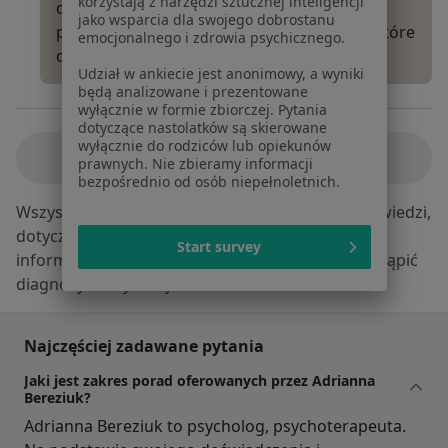
korzystają z narzędzi sztucznej inteligencji
od moich pacjentów, że mają problemy z
jako wsparcia dla swojego dobrostanu
poradzeniem sobie z trudnymi emocjami, które
emocjonalnego i zdrowia psychicznego.
odreagowują na partnerze…
Więcej
Udział w ankiecie jest anonimowy, a wyniki
będą analizowane i prezentowane
wyłącznie w formie zbiorczej. Pytania
dotyczące nastolatków są skierowane
wyłącznie do rodziców lub opiekunów
Zobacz wszystkie odpowiedzi
prawnych. Nie zbieramy informacji
bezpośrednio od osób niepełnoletnich.
Wszystkie treści, w szczególności pytania i odpowiedzi,
dotyczące tematyki medycznej mają charakter
Start survey
informacyjny i w żadnym wypadku nie mogą zastąpić
diagnozy medycznej.
Najczęściej zadawane pytania
Jaki jest zakres porad oferowanych przez Adrianna
Bereziuk?
Adrianna Bereziuk to psycholog, psychoterapeuta.