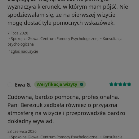
wyznaczyła kierunek, w którym mam pójść. Nie
spodziewałam się, że na pierwszej wizycie
mogę dostać tyle pomocnych wskazówek.
7 lipca 2026
•
Spokojna Głowa. Centrum Pomocy Psychologicznej.
•
Konsultacja
psychologiczna
w opinii użytkownika Patrycja
•
zgłoś nadużycie
Ewa G.
Weryfikacja wizyty
E
Cudowna, bardzo pomocna, profesjonalna.
Pani Bereziuk zadbała również o przyjazna
atmosferę na wizycie i przeprowadziła bardzo
dokładny wywiad.
23 czerwca 2026
•
Spokojna Głowa. Centrum Pomocy Psychologicznej.
•
Konsultacja