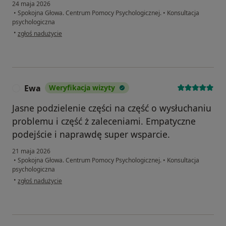
24 maja 2026
•
Spokojna Głowa. Centrum Pomocy Psychologicznej.
•
Konsultacja
psychologiczna
w opinii użytkownika ErBa
•
zgłoś nadużycie
Ewa
Weryfikacja wizyty
E
Jasne podzielenie części na część o wysłuchaniu
problemu i część ż zaleceniami. Empatyczne
podejście i naprawdę super wsparcie.
21 maja 2026
•
Spokojna Głowa. Centrum Pomocy Psychologicznej.
•
Konsultacja
psychologiczna
w opinii użytkownika Ewa
•
zgłoś nadużycie