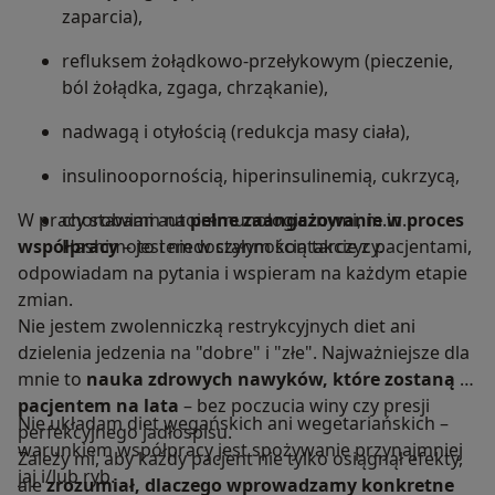
zaparcia),
refluksem żołądkowo-przełykowym (pieczenie,
ból żołądka, zgaga, chrząkanie),
nadwagą i otyłością (redukcja masy ciała),
insulinoopornością, hiperinsulinemią, cukrzycą,
W pracy stawiam na
chorobami autoimmunologicznymi, m.in.
pełne zaangażowanie w proces
współpracy
Hashimoto i niedoczynnością tarczycy.
– jestem w stałym kontakcie z pacjentami,
odpowiadam na pytania i wspieram na każdym etapie
zmian.
Nie jestem zwolenniczką restrykcyjnych diet ani
dzielenia jedzenia na "dobre" i "złe". Najważniejsze dla
mnie to
nauka zdrowych nawyków, które zostaną z
pacjentem na lata
– bez poczucia winy czy presji
Nie układam diet wegańskich ani wegetariańskich –
perfekcyjnego jadłospisu.
warunkiem współpracy jest spożywanie przynajmniej
Zależy mi, aby każdy pacjent nie tylko osiągnął efekty,
jaj i/lub ryb.
ale
zrozumiał, dlaczego wprowadzamy konkretne