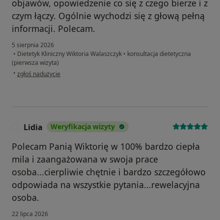
objawów, opowiedzenie co się z czego bierze i z
czym łączy. Ogólnie wychodzi się z głową pełną
informacji. Polecam.
5 sierpnia 2026
•
Dietetyk Kliniczny Wiktoria Walaszczyk
•
konsultacja dietetyczna
(pierwsza wizyta)
w opinii użytkownika Mateusz Litwin
•
zgłoś nadużycie
Lidia
Weryfikacja wizyty
L
Polecam Panią Wiktorię w 100% bardzo ciepła
mila i zaangażowana w swoja prace
osoba...cierpliwie chętnie i bardzo szczegółowo
odpowiada na wszystkie pytania...rewelacyjna
osoba.
22 lipca 2026