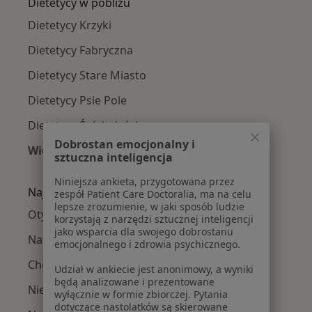
Dietetycy w pobliżu
Dietetycy Krzyki
Dietetycy Fabryczna
Dietetycy Stare Miasto
Dietetycy Psie Pole
Dietetycy Śródmieście
Dobrostan emocjonalny i
Więcej (2)
sztuczna inteligencja
Więcej w kategorii: Dietetycy w pobliżu
Niniejsza ankieta, przygotowana przez
Najczęście leczone choroby
zespół Patient Care Doctoralia, ma na celu
lepsze zrozumienie, w jaki sposób ludzie
Otyłość w Wrocławiu
korzystają z narzędzi sztucznej inteligencji
jako wsparcia dla swojego dobrostanu
Nadwaga w Wrocławiu
emocjonalnego i zdrowia psychicznego.
Choroba Hashimoto w Wrocławiu
Udział w ankiecie jest anonimowy, a wyniki
będą analizowane i prezentowane
Niedoczynność tarczycy w Wrocławiu
wyłącznie w formie zbiorczej. Pytania
dotyczące nastolatków są skierowane