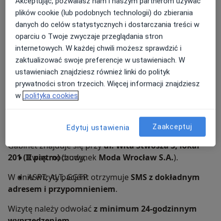
Akceptując, pozwalasz nam i naszym partnerom używać
TSH, fT3, fT4, anty-TPO, anty-TG,
plików cookie (lub podobnych technologii) do zbierania
danych do celów statystycznych i dostarczania treści w
lipidogram (cholesterol całkowity, HDL, LDL,
oparciu o Twoje zwyczaje przeglądania stron
triglicerydy),
internetowych. W każdej chwili możesz sprawdzić i
USG tarczycy z pomiarem,
zaktualizować swoje preferencje w ustawieniach. W
ustawieniach znajdziesz również linki do polityk
glukoza i insulina na czczo,
prywatności stron trzecich. Więcej informacji znajdziesz
w
polityka cookies
witamina D3 (25OH),
kwas foliowy, B12, żelazo, ferrytyna,
Lokalizacja i zasady
Zaakceptuj
Edytuj ustawienia
homocysteina,
Gabinet znajduje się przy
ul. Wita Stwosza 3, lokal
201 (II piętro)
kwas moczowy,
(budynek
Moda Wrocław S.A.
).
W dniu wizyty pacjent otrzymuje
ASPT, ALT, GGTP.
SMS z dokładnym
adresem i przypomnieniem
.
Wizytę należy odwołać
z minimum 24-godzinnym
wyprzedzeniem
..