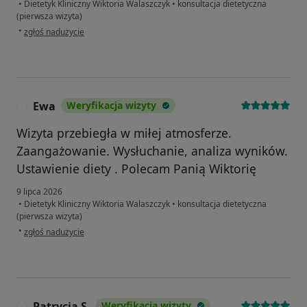
•
Dietetyk Kliniczny Wiktoria Walaszczyk
•
konsultacja dietetyczna
(pierwsza wizyta)
w opinii użytkownika Lidia
•
zgłoś nadużycie
Ewa
Weryfikacja wizyty
E
Wizyta przebiegła w miłej atmosferze.
Zaangażowanie. Wysłuchanie, analiza wyników.
Ustawienie diety . Polecam Panią Wiktorię
9 lipca 2026
•
Dietetyk Kliniczny Wiktoria Walaszczyk
•
konsultacja dietetyczna
(pierwsza wizyta)
w opinii użytkownika Ewa
•
zgłoś nadużycie
Patrycja S.
Weryfikacja wizyty
P