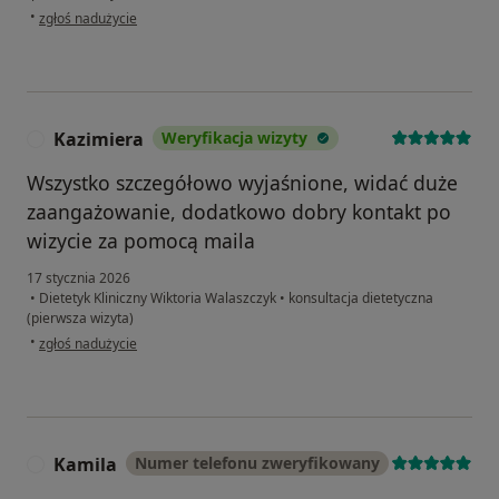
w opinii użytkownika Jagoda
•
zgłoś nadużycie
Kazimiera
Weryfikacja wizyty
K
Wszystko szczegółowo wyjaśnione, widać duże
zaangażowanie, dodatkowo dobry kontakt po
wizycie za pomocą maila
17 stycznia 2026
•
Dietetyk Kliniczny Wiktoria Walaszczyk
•
konsultacja dietetyczna
(pierwsza wizyta)
w opinii użytkownika Kazimiera
•
zgłoś nadużycie
Kamila
Numer telefonu zweryfikowany
K