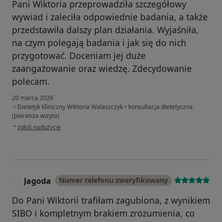
Pani Wiktoria przeprowadziła szczegółowy
wywiad i zaleciła odpowiednie badania, a także
przedstawiła dalszy plan działania. Wyjaśniła,
na czym polegają badania i jak się do nich
przygotować. Doceniam jej duże
zaangażowanie oraz wiedzę. Zdecydowanie
polecam.
20 marca 2026
•
Dietetyk Kliniczny Wiktoria Walaszczyk
•
konsultacja dietetyczna
(pierwsza wizyta)
w opinii użytkownika Alicja
•
zgłoś nadużycie
Jagoda
Numer telefonu zweryfikowany
J
Do Pani Wiktorii trafiłam zagubiona, z wynikiem
SIBO i kompletnym brakiem zrozumienia, co