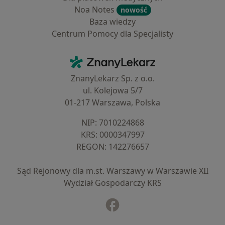
Noa Notes
nowość
Baza wiedzy
Centrum Pomocy dla Specjalisty
Kontakt
ZnanyLekarz - Strona główna
ZnanyLekarz Sp. z o.o.
ul. Kolejowa 5/7
01-217 Warszawa, Polska
NIP: ⁠7010224868
KRS: ⁠0000347997
REGON: ⁠142276657
Sąd Rejonowy dla m.st. Warszawy w Warszawie XII
Wydział Gospodarczy KRS
Facebook
otwiera się w nowej karcie