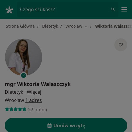
Me
Czego szukasz?
Strona Główna
Dietetyk
Wrocław
Wiktoria Walaszc
Zmień miasto
mgr
Wiktoria Walaszczyk
O specjalizacjach
Dietetyk
·
Więcej
Wrocław
1 adres
27 opinii
Umów wizytę