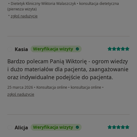
•
Dietetyk Kliniczny Wiktoria Walaszczyk
•
konsultacja dietetyczna
(pierwsza wizyta)
w opinii użytkownika Ola
•
zgłoś nadużycie
Kasia
Weryfikacja wizyty
K
Bardzo polecam Panią Wiktorię - ogrom wiedzy
i dużo materiałów dla pacjenta, zaangażowanie
oraz indywidualne podejście do pacjenta.
25 marca 2026
•
Konsultacja online
•
konsultacja online
•
w opinii użytkownika Kasia
zgłoś nadużycie
Alicja
Weryfikacja wizyty
A