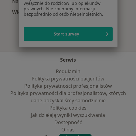
Nadciśnienie tętnicze w Wrocławiu
wyłącznie do rodziców lub opiekunów
prawnych. Nie zbieramy informacji
Więcej (15)
bezpośrednio od osób niepełnoletnich.
Więcej w kategorii: Najczęście leczone chorob
Start survey
Serwis
Regulamin
Polityka prywatności pacjentów
Polityka prywatności profesjonalistów
Polityka prywatności dla profesjonalistów, których
dane pozyskaliśmy samodzielnie
Polityka cookies
Jak działają wyniki wyszukiwania
Dostępność
O nas