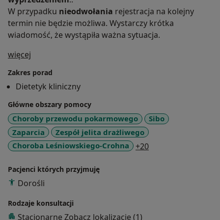
W przypadku
nieodwołania
rejestracja na kolejny
termin nie będzie możliwa. Wystarczy krótka
wiadomość, że wystąpiła ważna sytuacja.
O mnie
więcej
Zakres porad
Dietetyk kliniczny
Główne obszary pomocy
Choroby przewodu pokarmowego
Sibo
Zaparcia
Zespół jelita drażliwego
a11y_sr_more_dise
Choroba Leśniowskiego-Crohna
+20
Pacjenci których przyjmuję
Dorośli
Rodzaje konsultacji
Stacjonarne
Zobacz lokalizacje (1)