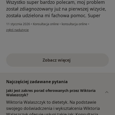
Wszystko super bardzo polecam, moj problem
został zdiagnozowany już na pierwszej wizycie,
została udzielona mi fachowa pomoc. Super
11 stycznia 2026
•
Konsultacja online
•
konsultacja online
•
w opinii użytkownika Kamila
zgłoś nadużycie
Zobacz więcej
opinie powyżej
Najczęściej zadawane pytania
Jaki jest zakres porad oferowanych przez Wiktoria
Walaszczyk?
Wiktoria Walaszczyk to dietetyk. Na podstawie
swojego doświadczenia i wykształcenia Wiktoria
Walaszczyk oferuje usługi takie jak: Konsultacja