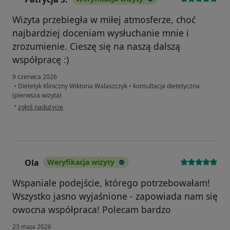
Wizyta przebiegła w miłej atmosferze, choć
najbardziej doceniam wysłuchanie mnie i
zrozumienie. Cieszę się na naszą dalszą
współpracę :)
9 czerwca 2026
•
Dietetyk Kliniczny Wiktoria Walaszczyk
•
konsultacja dietetyczna
(pierwsza wizyta)
w opinii użytkownika Patrycja S.
•
zgłoś nadużycie
Ola
Weryfikacja wizyty
O
Wspaniale podejście, którego potrzebowałam!
Wszystko jasno wyjaśnione - zapowiada nam się
owocna współpraca! Polecam bardzo
23 maja 2026