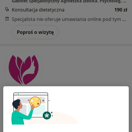
Gabinet Specjalistyczny Agnieszka Izbicka. Psycholog, Dietetyk, Psychodietetyk.
Konsultacja dietetyczna
190 zł
Specjalista nie oferuje umawiania online pod tym adresem.
Poproś o wizytę
GINEMEDICA
·
Więcej
Dietetyka, Ginekologia, Psychiatria
18499 opinii
Podwale 83/05 budynek Ovo), Wrocław
•
Mapa