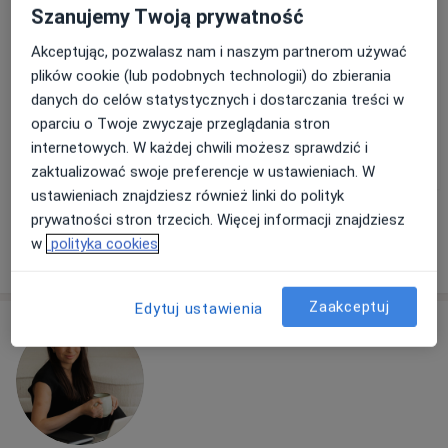
Konsultacja dietetyczna dzieci (kolejna wizyta)
180 zł
Szanujemy Twoją prywatność
Pokaż więcej usług
Akceptując, pozwalasz nam i naszym partnerom używać
plików cookie (lub podobnych technologii) do zbierania
danych do celów statystycznych i dostarczania treści w
dr hab. Katarzyna
mgr Roksana
mgr Barbara
oparciu o Twoje zwyczaje przeglądania stron
Zabłocka-Słowińska
Górowska
Bednarczuk-
internetowych. W każdej chwili możesz sprawdzić i
dietetyk
dietetyk
Bukowska
dietetyk
zaktualizować swoje preferencje w ustawieniach. W
ustawieniach znajdziesz również linki do polityk
Brak dostępnych specjalistów z wolnymi terminami w tym centrum medycznym.
prywatności stron trzecich. Więcej informacji znajdziesz
w
polityka cookies
Pokaż profil
Zaakceptuj
Edytuj ustawienia