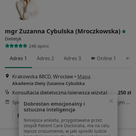
mgr Zuzanna Cybulska (Mroczkowska)
Dietetyk
248 opinii
Adres 1
Adres 2
Adres 3
Online 1
O
Krakowska 88CD, Wrocław
•
Mapa
Akademia Diety Zuzanna Cybulska
Konsultacja dietetyczna (pierwsza wizyta)
250 zł
Specjalista nie oferuje umawiania online pod tym adresem.
Dobrostan emocjonalny i
sztuczna inteligencja
Poproś o wizytę
Niniejsza ankieta, przygotowana przez
zespół Patient Care Doctoralia, ma na celu
lepsze zrozumienie, w jaki sposób ludzie