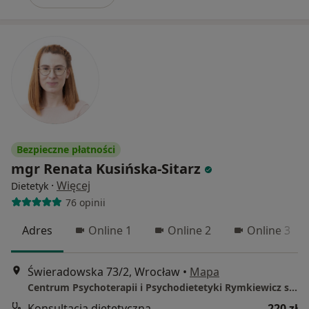
Bezpieczne płatności
mgr Renata Kusińska-Sitarz
·
Więcej
Dietetyk
76 opinii
Adres
Online 1
Online 2
Online 3
Świeradowska 73/2, Wrocław
•
Mapa
Centrum Psychoterapii i Psychodietetyki Rymkiewicz system
Konsultacja dietetyczna
220 zł