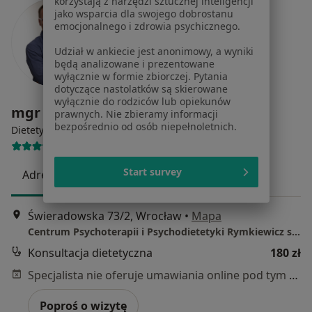
korzystają z narzędzi sztucznej inteligencji
jako wsparcia dla swojego dobrostanu
emocjonalnego i zdrowia psychicznego.
Udział w ankiecie jest anonimowy, a wyniki
będą analizowane i prezentowane
wyłącznie w formie zbiorczej. Pytania
dotyczące nastolatków są skierowane
wyłącznie do rodziców lub opiekunów
mgr Daniel Milewicz
prawnych. Nie zbieramy informacji
bezpośrednio od osób niepełnoletnich.
·
Więcej
Dietetyk
65 opinii
Start survey
Adres
Online
Świeradowska 73/2, Wrocław
•
Mapa
Centrum Psychoterapii i Psychodietetyki Rymkiewicz system
Konsultacja dietetyczna
180 zł
Specjalista nie oferuje umawiania online pod tym adresem.
Poproś o wizytę