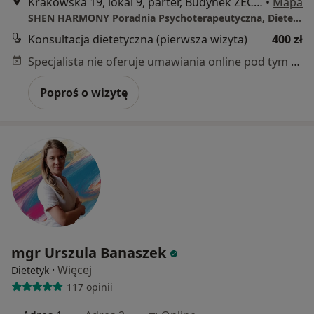
Krakowska 19, lokal 9, parter, Budynek ZECO, Wrocław
•
Mapa
SHEN HARMONY Poradnia Psychoterapeutyczna, Dietetyczna i Naturoterapeutyczna
Konsultacja dietetyczna (pierwsza wizyta)
400 zł
Specjalista nie oferuje umawiania online pod tym adresem.
Poproś o wizytę
mgr Urszula Banaszek
·
Więcej
Dietetyk
117 opinii