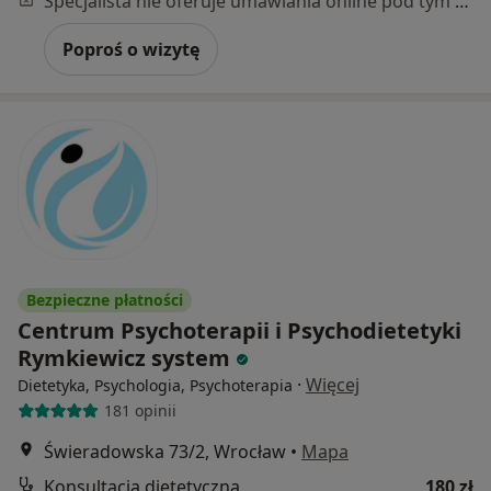
Specjalista nie oferuje umawiania online pod tym adresem.
Poproś o wizytę
Bezpieczne płatności
Centrum Psychoterapii i Psychodietetyki
Rymkiewicz system
·
Więcej
Dietetyka, Psychologia, Psychoterapia
181 opinii
Świeradowska 73/2, Wrocław
•
Mapa
Konsultacja dietetyczna
180 zł