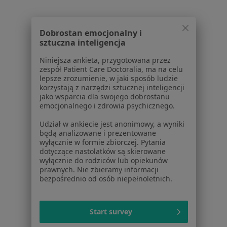
Powiązane wyszukiwania
Dobrostan emocjonalny i
W pobliżu Wrocławia
sztuczna inteligencja
Choroba Hashimoto w Oleśnicy
Niniejsza ankieta, przygotowana przez
zespół Patient Care Doctoralia, ma na celu
Choroba Hashimoto w Trzebnicy
lepsze zrozumienie, w jaki sposób ludzie
korzystają z narzędzi sztucznej inteligencji
Choroba Hashimoto w Strzelinie
jako wsparcia dla swojego dobrostanu
emocjonalnego i zdrowia psychicznego.
Choroba Hashimoto w Długołęce
Udział w ankiecie jest anonimowy, a wyniki
Choroba Hashimoto w Oławie
będą analizowane i prezentowane
wyłącznie w formie zbiorczej. Pytania
Więcej (12)
dotyczące nastolatków są skierowane
Więcej w kategorii: W pobliżu Wrocławia
wyłącznie do rodziców lub opiekunów
prawnych. Nie zbieramy informacji
Schorzenia w Wrocławiu
bezpośrednio od osób niepełnoletnich.
Nadciśnienie tętnicze w Wrocławiu
Cukrzyca w Wrocławiu
Start survey