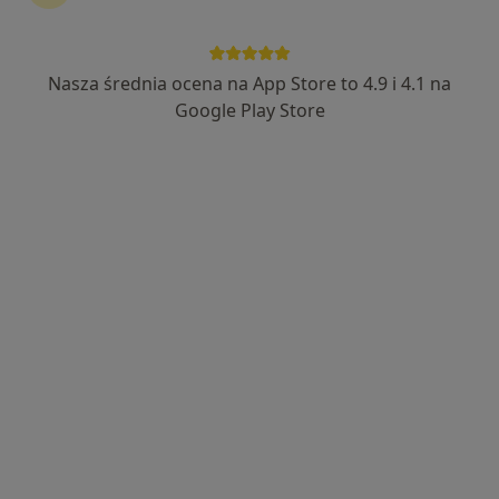
Nasza średnia ocena na App Store to 4.9 i 4.1 na
Bezpieczne płatności
Google Play Store
mgr Dmytro Slivinskyi
·
Więcej
Dietetyk
59 opinii
Adres 1
Adres 2
Adres 3
Online
ul. Kard. Stefana Wyszyńskiego 107/4, Wrocław
•
Mapa
Poradnia Dietetyczna - Health Inn Med Wrocław
Konsultacja dietetyczna
230 zł
Specjalista nie oferuje umawiania online pod tym adresem.
Poproś o wizytę