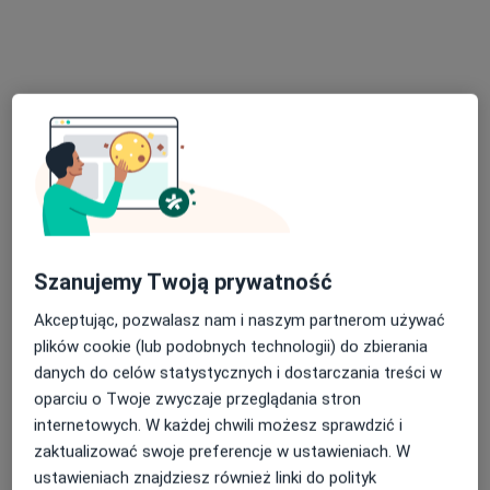
MAGDAFALK.PL
Konsultacja dietetyczna
190 zł
Specjalista nie oferuje umawiania online pod tym adresem.
Poproś o wizytę
Szanujemy Twoją prywatność
Akceptując, pozwalasz nam i naszym partnerom używać
plików cookie (lub podobnych technologii) do zbierania
Bezpieczne płatności
danych do celów statystycznych i dostarczania treści w
lek. Konrad Kokurewicz
oparciu o Twoje zwyczaje przeglądania stron
·
Więcej
internetowych. W każdej chwili możesz sprawdzić i
Lekarz rodzinny
zaktualizować swoje preferencje w ustawieniach. W
627 opinii
ustawieniach znajdziesz również linki do polityk