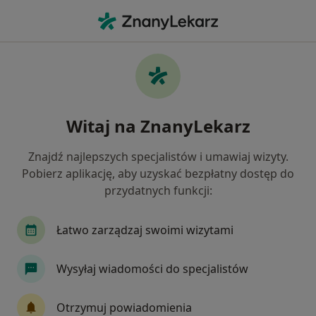
Me
Choroba Hashimoto • Wrocław, dolnośląskie
Filtry
• 1
Ubezpieczenie
Map
Choroba Hashimoto specjaliści w Wrocławiu
Witaj na ZnanyLekarz
Jak działają wyniki wyszukiwania
Znajdź najlepszych specjalistów i umawiaj wizyty.
Pobierz aplikację, aby uzyskać bezpłatny dostęp do
Jakiego specjalisty szukasz?
przydatnych funkcji:
Dietetyk
Endokrynolog
Internista
Ch
Łatwo zarządzaj swoimi wizytami
Wysyłaj wiadomości do specjalistów
Otrzymuj powiadomienia