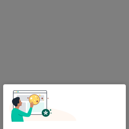
Małgorzata Gajewczyk
·
Więcej
Dietetyk
325 opinii
Adres
Online
Ptasia 36 Długołęka, Długołęka
•
Mapa
Akademia Zdrowego Żywienia
Konsultacja dietetyczna (pierwsza wizyta)
300 zł
Specjalista nie oferuje umawiania online pod tym adresem.
Poproś o wizytę