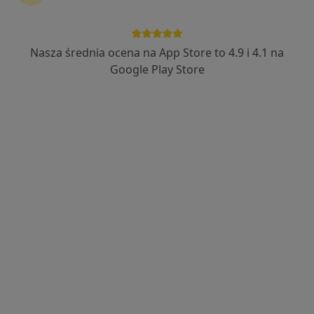
dr n. med. i n. o zdr. Małgorzata
Szymańska
Nasza średnia ocena na App Store to 4.9 i 4.1 na
Dietetyk
Google Play Store
6 opinii
Marca Polo 41a, Wrocław
•
Mapa
Port Zdrowia
Konsultacja dietetyczna
200 zł
Specjalista nie oferuje umawiania online pod tym adresem.
Poproś o wizytę