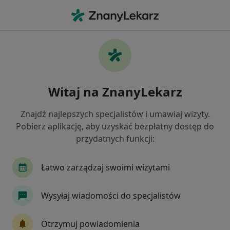
Me
Dietetyk • Kiełczów, dolnośląskie
Filtry
Ubezpieczenie
Mapa
Polecani dietetycy w Kiełczowie
Witaj na ZnanyLekarz
Jak działają wyniki wyszukiwania
Znajdź najlepszych specjalistów i umawiaj wizyty.
Pobierz aplikację, aby uzyskać bezpłatny dostęp do
Wybierz swoje ubezpieczenie
przydatnych funkcji:
Łatwo zarządzaj swoimi wizytami
Wysyłaj wiadomości do specjalistów
Otrzymuj powiadomienia