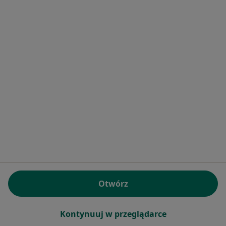
Bezpieczne płatności
mgr Dominika Sławińska
·
Więcej
Dietetyk
29 opinii
Konsultacja dietetyczna
200 zł
Specjalista nie oferuje umawiania online pod tym adresem.
Poproś o wizytę
Otwórz
Kontynuuj w przeglądarce