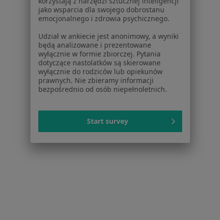
korzystają z narzędzi sztucznej inteligencji
jako wsparcia dla swojego dobrostanu
emocjonalnego i zdrowia psychicznego.
Udział w ankiecie jest anonimowy, a wyniki
będą analizowane i prezentowane
wyłącznie w formie zbiorczej. Pytania
dotyczące nastolatków są skierowane
wyłącznie do rodziców lub opiekunów
prawnych. Nie zbieramy informacji
Bezpieczne płatności
bezpośrednio od osób niepełnoletnich.
mgr Natalia Zadworna-Strzeszyna
·
Więcej
Dietetyk
Start survey
63 opinie
Online 1
Online 2
Konsultacja dietetyczna
200 zł
Specjalista nie oferuje umawiania online pod tym adresem.
Poproś o wizytę