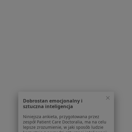
Bezpieczne płatności
mgr Natalia Klapińska
·
Więcej
Dietetyk
206 opinii
Konsultacja dietetyczna dzieci
300 zł
Dobrostan emocjonalny i
Specjalista nie oferuje umawiania online pod tym adresem.
sztuczna inteligencja
Niniejsza ankieta, przygotowana przez
Poproś o wizytę
zespół Patient Care Doctoralia, ma na celu
lepsze zrozumienie, w jaki sposób ludzie