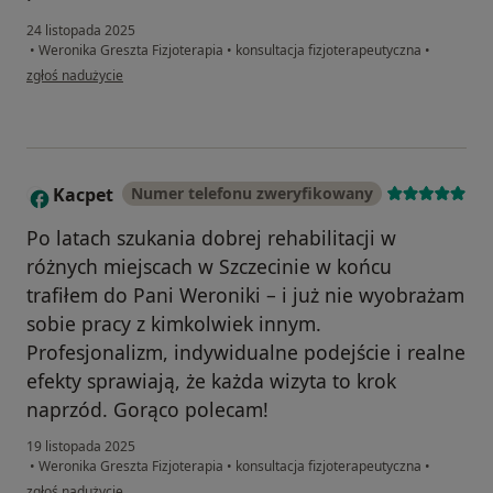
24 listopada 2025
•
Weronika Greszta Fizjoterapia
•
konsultacja fizjoterapeutyczna
•
w opinii użytkownika Piotr
zgłoś nadużycie
Kacpet
Numer telefonu zweryfikowany
K
Po latach szukania dobrej rehabilitacji w
różnych miejscach w Szczecinie w końcu
trafiłem do Pani Weroniki – i już nie wyobrażam
sobie pracy z kimkolwiek innym.
Profesjonalizm, indywidualne podejście i realne
efekty sprawiają, że każda wizyta to krok
naprzód. Gorąco polecam!
19 listopada 2025
•
Weronika Greszta Fizjoterapia
•
konsultacja fizjoterapeutyczna
•
w opinii użytkownika Kacpet
zgłoś nadużycie