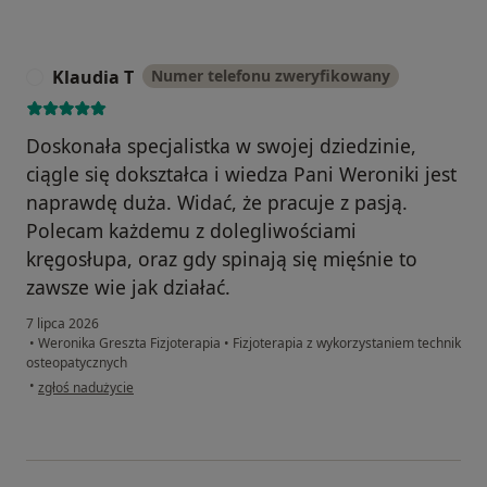
Klaudia T
Numer telefonu zweryfikowany
K
Doskonała specjalistka w swojej dziedzinie,
ciągle się dokształca i wiedza Pani Weroniki jest
naprawdę duża. Widać, że pracuje z pasją.
Polecam każdemu z dolegliwościami
kręgosłupa, oraz gdy spinają się mięśnie to
zawsze wie jak działać.
7 lipca 2026
•
Weronika Greszta Fizjoterapia
•
Fizjoterapia z wykorzystaniem technik
osteopatycznych
w opinii użytkownika Klaudia T
•
zgłoś nadużycie