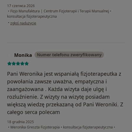
17 czerwca 2026
•
Fizjo Manufaktura | Centrum Fizjoterapii i Terapii Manualnej
•
konsultacja fizjoterapeutyczna
w opinii użytkownika Mateusz
•
zgłoś nadużycie
Monika
Numer telefonu zweryfikowany
M
Pani Weronika jest wspaniałą fizjoterapeutka z
powołania zawsze uważna, empatyczna i
zaangażowana . Każda wizyta daje ulgę i
rozluźnienie. Z wizyty na wizytę posiadam
większą wiedzę przekazaną od Pani Weroniki. Z
całego serca polecam
18 grudnia 2025
•
Weronika Greszta Fizjoterapia
•
konsultacja fizjoterapeutyczna
•