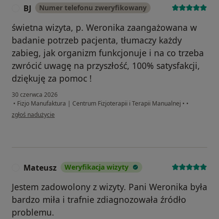
BJ
Numer telefonu zweryfikowany
B
świetna wizyta, p. Weronika zaangażowana w
badanie potrzeb pacjenta, tłumaczy każdy
zabieg, jak organizm funkcjonuje i na co trzeba
zwrócić uwagę na przyszłość, 100% satysfakcji,
dziękuję za pomoc !
30 czerwca 2026
•
Fizjo Manufaktura | Centrum Fizjoterapii i Terapii Manualnej
•
•
w opinii użytkownika BJ
zgłoś nadużycie
Mateusz
Weryfikacja wizyty
M
Jestem zadowolony z wizyty. Pani Weronika była
bardzo miła i trafnie zdiagnozowała źródło
problemu.