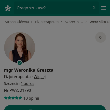
Me
Czego szukasz?
Strona Główna
Fizjoterapeuta
Szczecin
Weronika G
Zmień miasto
mgr
Weronika Greszta
O specjalizacjach
Fizjoterapeuta
·
Więcej
Szczecin
1 adres
Nr PWZ: 21790
10 opinii