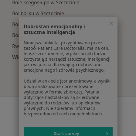
Bóle kręgosłupa w Szczecinie
Ból barku w Szczecinie
Ból kolana w Szczecinie
Dobrostan emocjonalny i
sztuczna inteligencja
Ból biodra w Szczecinie
Niniejsza ankieta, przygotowana przez
Rwa kulszowa w Szczecinie
zespół Patient Care Doctoralia, ma na celu
lepsze zrozumienie, w jaki sposób ludzie
Więcej (15)
korzystają z narzędzi sztucznej inteligencji
Więcej w kategorii: Najczęście leczone chorob
jako wsparcia dla swojego dobrostanu
emocjonalnego i zdrowia psychicznego.
Udział w ankiecie jest anonimowy, a wyniki
będą analizowane i prezentowane
wyłącznie w formie zbiorczej. Pytania
dotyczące nastolatków są skierowane
wyłącznie do rodziców lub opiekunów
Serwis
prawnych. Nie zbieramy informacji
bezpośrednio od osób niepełnoletnich.
Regulamin
Polityka prywatności pacjentów
Polityka prywatności profesjonalistów
Start survey