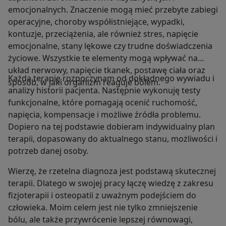
emocjonalnych. Znaczenie mogą mieć przebyte zabiegi
operacyjne, choroby współistniejące, wypadki,
kontuzje, przeciążenia, ale również stres, napięcie
emocjonalne, stany lękowe czy trudne doświadczenia
życiowe. Wszystkie te elementy mogą wpływać na
układ nerwowy, napięcie tkanek, postawę ciała oraz
Każdą terapię rozpoczynam od dokładnego wywiadu i
sposób, w jaki organizm reaguje bólem.
analizy historii pacjenta. Następnie wykonuję testy
funkcjonalne, które pomagają ocenić ruchomość,
napięcia, kompensacje i możliwe źródła problemu.
Dopiero na tej podstawie dobieram indywidualny plan
terapii, dopasowany do aktualnego stanu, możliwości i
potrzeb danej osoby.
Wierzę, że rzetelna diagnoza jest podstawą skutecznej
terapii. Dlatego w swojej pracy łączę wiedzę z zakresu
fizjoterapii i osteopatii z uważnym podejściem do
człowieka. Moim celem jest nie tylko zmniejszenie
bólu, ale także przywrócenie lepszej równowagi,