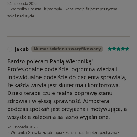
24 listopada 2025
•
Weronika Greszta Fizjoterapia
•
konsultacja fizjoterapeutyczna
•
w opinii użytkownika Karol
zgłoś nadużycie
Jakub
Numer telefonu zweryfikowany
J
Bardzo polecam Panią Wieronikę!
Profesjonalne podejście, ogromna wiedza i
indywidualne podejście do pacjenta sprawiają,
że każda wizyta jest skuteczna i komfortowa.
Dzięki terapii czuję realną poprawę stanu
zdrowia i większą sprawność. Atmosfera
podczas spotkań jest przyjazna i motywująca, a
wszystkie zalecenia są jasno wyjaśnione.
24 listopada 2025
•
Weronika Greszta Fizjoterapia
•
konsultacja fizjoterapeutyczna
•