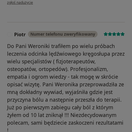
w opinii użytkownika Jakub
zgłoś nadużycie
Piotr
Numer telefonu zweryfikowany
P
Do Pani Weroniki trafiłem po wielu próbach
leczenia odcinka lędźwiowego kręgosłupa przez
wielu specjalistów ( fizjoterapeutów,
osteopatów, ortopedów). Profesjonalizm,
empatia i ogrom wiedzy - tak mogę w skrócie
opisać wizytę. Pani Weronika przeprowadziła ze
mną dokładny wywiad, wyjaśniła gdzie jest
przyczyna bólu a następnie przeszła do terapii.
Już po pierwszym zabiegu cały ból z którym
żyłem od 10 lat zniknął !!! Niezdecydowanym
polecam, sami będziecie zaskoczeni rezultatami
!