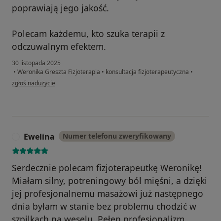
poprawiają jego jakość.
Polecam każdemu, kto szuka terapii z
odczuwalnym efektem.
30 listopada 2025
•
Weronika Greszta Fizjoterapia
•
konsultacja fizjoterapeutyczna
•
w opinii użytkownika Karolina
zgłoś nadużycie
Ewelina
Numer telefonu zweryfikowany
E
Serdecznie polecam fizjoterapeutkę Weronikę!
Miałam silny, potreningowy ból mięśni, a dzięki
jej profesjonalnemu masażowi już następnego
dnia byłam w stanie bez problemu chodzić w
szpilkach na weselu. Pełen profesjonalizm,