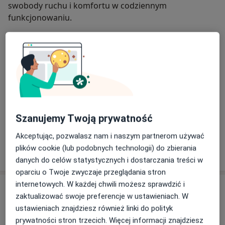
swobody ruchu i komfortu w codziennym
funkcjonowaniu.
O mnie
więcej
Zakres porad
Fizjoterapia
Główne obszary pomocy
Ból barku
Ból biodra
Ból karku
Ból kolana
a11y_sr_more_diseases
Ból kostki
Szanujemy Twoją prywatność
+15
Akceptując, pozwalasz nam i naszym partnerom używać
plików cookie (lub podobnych technologii) do zbierania
Pokaż więcej
o doświadczeniu
danych do celów statystycznych i dostarczania treści w
oparciu o Twoje zwyczaje przeglądania stron
internetowych. W każdej chwili możesz sprawdzić i
Usługi i ceny
zaktualizować swoje preferencje w ustawieniach. W
Konsultacja fizjoterapeutyczna
ustawieniach znajdziesz również linki do polityk
Od 200 zł
Szczegóły
prywatności stron trzecich. Więcej informacji znajdziesz