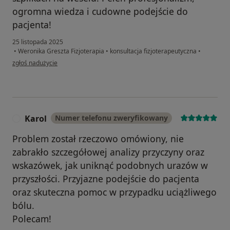
ogromna wiedza i cudowne podejście do
pacjenta!
25 listopada 2025
•
Weronika Greszta Fizjoterapia
•
konsultacja fizjoterapeutyczna
•
w opinii użytkownika Ewelina
zgłoś nadużycie
Karol
Numer telefonu zweryfikowany
K
Problem został rzeczowo omówiony, nie
zabrakło szczegółowej analizy przyczyny oraz
wskazówek, jak uniknąć podobnych urazów w
przyszłości. Przyjazne podejście do pacjenta
oraz skuteczna pomoc w przypadku uciążliwego
bólu.
Polecam!