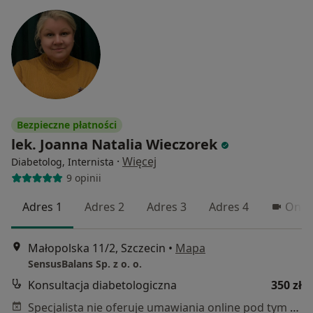
Bezpieczne płatności
lek. Joanna Natalia Wieczorek
·
Więcej
Diabetolog, Internista
9 opinii
Adres 1
Adres 2
Adres 3
Adres 4
Onlin
Małopolska 11/2, Szczecin
•
Mapa
SensusBalans Sp. z o. o.
Konsultacja diabetologiczna
350 zł
Specjalista nie oferuje umawiania online pod tym adresem.