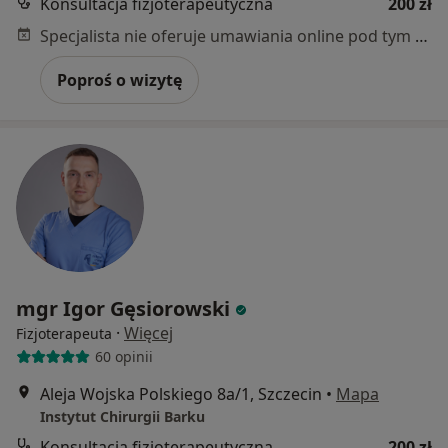
Konsultacja fizjoterapeutyczna
200 zł
Specjalista nie oferuje umawiania online pod tym adresem.
Poproś o wizytę
mgr Igor Gęsiorowski
·
Więcej
Fizjoterapeuta
60 opinii
Aleja Wojska Polskiego 8a/1, Szczecin
•
Mapa
Instytut Chirurgii Barku
Konsultacja fizjoterapeutyczna
200 zł