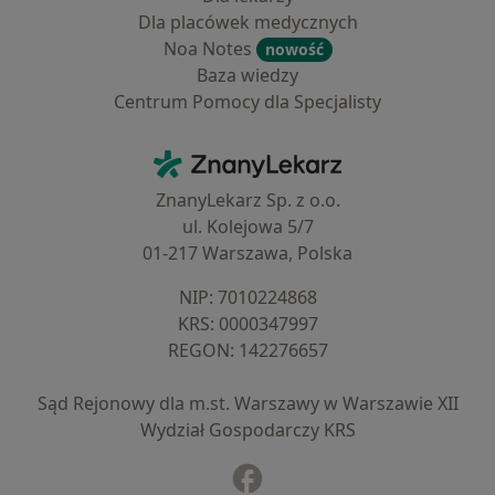
Dla placówek medycznych
Noa Notes
nowość
Baza wiedzy
Centrum Pomocy dla Specjalisty
Kontakt
ZnanyLekarz - Strona główna
ZnanyLekarz Sp. z o.o.
ul. Kolejowa 5/7
01-217 Warszawa, Polska
NIP: ⁠7010224868
KRS: ⁠0000347997
REGON: ⁠142276657
Sąd Rejonowy dla m.st. Warszawy w Warszawie XII
Wydział Gospodarczy KRS
Facebook
otwiera się w nowej karcie