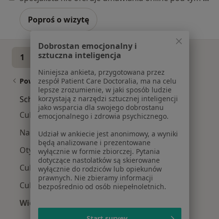
Poproś o wizytę
Dobrostan emocjonalny i
sztuczna inteligencja
1
2
3
4
5
Niniejsza ankieta, przygotowana przez
Powiązane wyszukiwania
zespół Patient Care Doctoralia, ma na celu
lepsze zrozumienie, w jaki sposób ludzie
Schorzenia w Szczecinie
korzystają z narzędzi sztucznej inteligencji
jako wsparcia dla swojego dobrostanu
Cukrzyca w Szczecinie
emocjonalnego i zdrowia psychicznego.
Nadciśnienie tętnicze w Szczecinie
Udział w ankiecie jest anonimowy, a wyniki
będą analizowane i prezentowane
Otyłość w Szczecinie
wyłącznie w formie zbiorczej. Pytania
dotyczące nastolatków są skierowane
Cukrzyca ciążowa w Szczecinie
wyłącznie do rodziców lub opiekunów
prawnych. Nie zbieramy informacji
Cukrzyca typu 2 w Szczecinie
bezpośrednio od osób niepełnoletnich.
Więcej (15)
Więcej w kategorii: Schorzenia w Szczecinie
Start survey