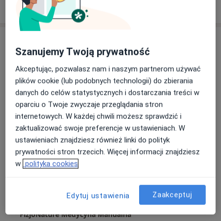
Poproś o wizytę
Szanujemy Twoją prywatność
Akceptując, pozwalasz nam i naszym partnerom używać
plików cookie (lub podobnych technologii) do zbierania
danych do celów statystycznych i dostarczania treści w
oparciu o Twoje zwyczaje przeglądania stron
Bezpieczne płatności
internetowych. W każdej chwili możesz sprawdzić i
mgr Kamil Grygoruk
zaktualizować swoje preferencje w ustawieniach. W
ustawieniach znajdziesz również linki do polityk
·
Więcej
Osteopata, Fizjoterapeuta
prywatności stron trzecich. Więcej informacji znajdziesz
13 opinii
w
polityka cookies
Adres 1
Adres 2
Zaakceptuj
Edytuj ustawienia
Sebastiana Klonowica 45/2, Szczecin
•
Mapa
FizjoNature Medycyna Manualna