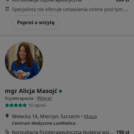
Specjalista nie oferuje umawiania online pod tym adresem.
Poproś o wizytę
mgr Alicja Masojć
·
Więcej
Fizjoterapeuta
10 opinii
Welecka 1A, Mierzyn, Szczecin
•
Mapa
Centrum Medyczne LuxMedica
Konsultacja fizjoterapeutyczna (kolejna wizyta)
190 zł