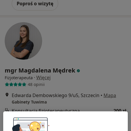
Poproś o wizytę
mgr Magdalena Mędrek
·
Więcej
Fizjoterapeuta
48 opinii
Edwarda Dembowskiego 9/u5, Szczecin
•
Mapa
Gabinety Tuwima
Konsultacja fizjoterapeutyczna
200 zł
Specjalista nie oferuje umawiania online pod tym adresem.