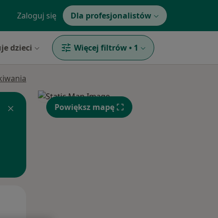
Zaloguj się
Dla profesjonalistów
je dzieci
Więcej filtrów
•
1
ukiwania
Powiększ mapę
Wt,
Śr,
Czw,
11 Sie
12 Sie
13 Sie