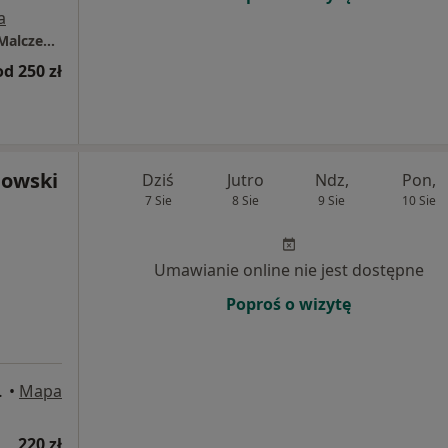
a
Centrum Medyczne Medicover Szczecin, ul. Malczewskiego 26
od 250 zł
nowski
Dziś
Jutro
Ndz,
Pon,
7 Sie
8 Sie
9 Sie
10 Sie
Umawianie online nie jest dostępne
Poproś o wizytę
, Szczecin
•
Mapa
220 zł