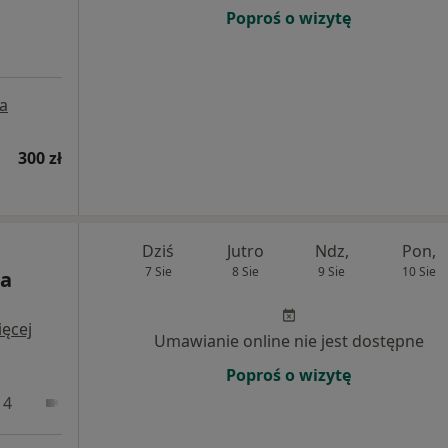
Poproś o wizytę
a
300 zł
Dziś
Jutro
Ndz,
Pon,
7 Sie
8 Sie
9 Sie
10 Sie
ia
ęcej
Umawianie online nie jest dostępne
Poproś o wizytę
 4
Online 1
Online 2