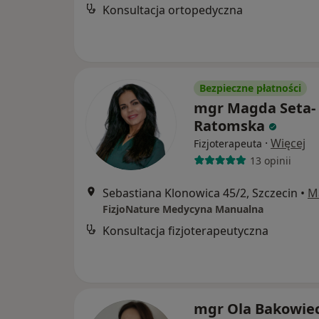
Konsultacja ortopedyczna
Bezpieczne płatności
mgr Magda Seta-
Ratomska
·
Więcej
Fizjoterapeuta
13 opinii
Sebastiana Klonowica 45/2, Szczecin
•
M
FizjoNature Medycyna Manualna
Konsultacja fizjoterapeutyczna
mgr Ola Bakowie