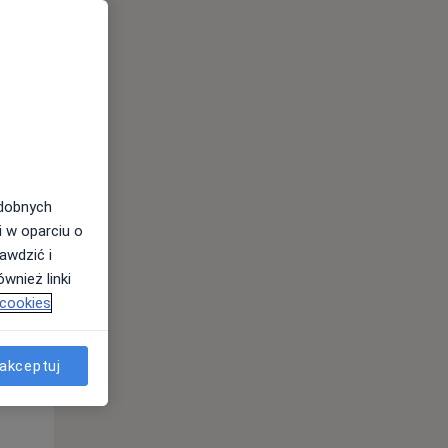
odobnych
i w oparciu o
awdzić i
wnież linki
 cookies
Wt,
Śr,
Czw,
11 Sie
12 Sie
13 Sie
akceptuj