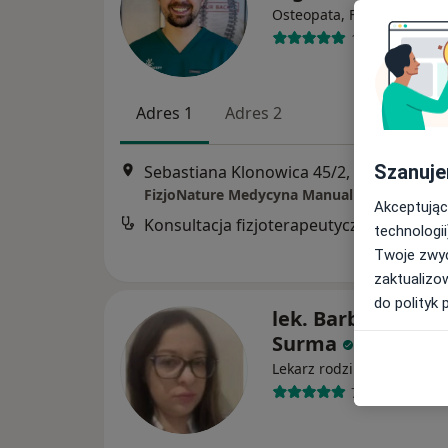
Osteopata, Fizjoterapeuta
12 opinii
Adres 1
Adres 2
Szanuje
Sebastiana Klonowica 45/2, Szczecin
•
M
FizjoNature Medycyna Manualna
Akceptując
Konsultacja fizjoterapeutyczna
technologii
Twoje zwyc
zaktualizo
do polityk 
lek. Barbara Fieg
Surma
·
Więcej
Lekarz rodzinny
7 opinii