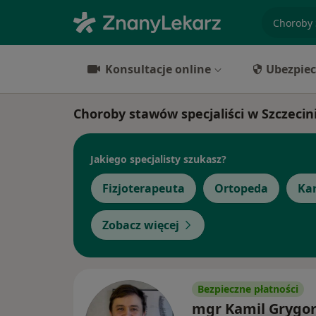
specjaliz
Konsultacje online
Ubezpiec
Choroby stawów specjaliści w Szczecin
Jakiego specjalisty szukasz?
Fizjoterapeuta
Ortopeda
Kar
Zobacz więcej
Bezpieczne płatności
mgr Kamil Grygo