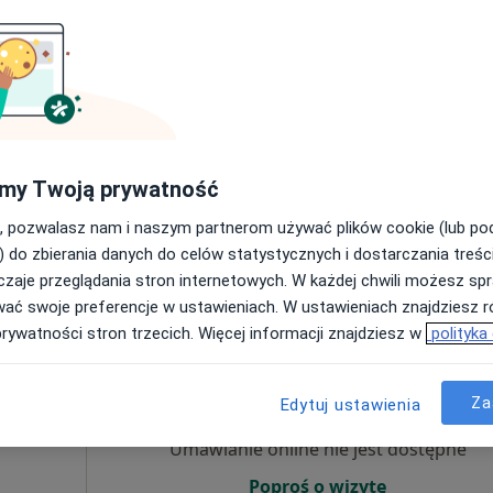
·
Więcej
Umawianie online nie jest dostępne
Poproś o wizytę
my Twoją prywatność
apa
, pozwalasz nam i naszym partnerom używać plików cookie (lub p
230 zł
) do zbierania danych do celów statystycznych i dostarczania treśc
zaje przeglądania stron internetowych. W każdej chwili możesz spr
wać swoje preferencje w ustawieniach. W ustawieniach znajdziesz ró
prywatności stron trzecich. Więcej informacji znajdziesz w
polityka
a-
Dziś
Jutro
Ndz,
Pon,
7 Sie
8 Sie
9 Sie
10 Sie
Za
Edytuj ustawienia
Umawianie online nie jest dostępne
Poproś o wizytę