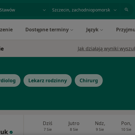
acja, badanie lub nazwisko
miasto lub dzielnica
zenie
Dostępne terminy
Język
Przyjmu
ie
Jak działają wyniki wysz
diolog
Lekarz rodzinny
Chirurg
Dziś
Jutro
Ndz,
Pon,
7 Sie
8 Sie
9 Sie
10 Sie
ruk