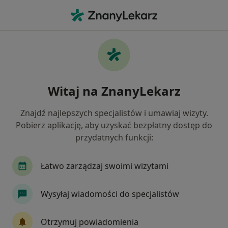
Me
Ból Kostki • Szczecin, zachodniopomorskie
Filtry
• 1
Ubezpieczenie
Map
Ból kostki specjaliści w Szczecinie
Witaj na ZnanyLekarz
Jak działają wyniki wyszukiwania
Znajdź najlepszych specjalistów i umawiaj wizyty.
Pobierz aplikację, aby uzyskać bezpłatny dostęp do
Jakiego specjalisty szukasz?
przydatnych funkcji:
Fizjoterapeuta
Ortopeda
Osteopata
Łatwo zarządzaj swoimi wizytami
Wysyłaj wiadomości do specjalistów
Otrzymuj powiadomienia