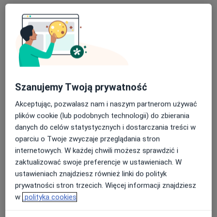
Konsultacja fizjoterapeutyczna
230 zł
Specjalista nie oferuje umawiania online pod tym adresem.
Poproś o wizytę
Szanujemy Twoją prywatność
Akceptując, pozwalasz nam i naszym partnerom używać
plików cookie (lub podobnych technologii) do zbierania
danych do celów statystycznych i dostarczania treści w
oparciu o Twoje zwyczaje przeglądania stron
internetowych. W każdej chwili możesz sprawdzić i
Bezpieczne płatności
zaktualizować swoje preferencje w ustawieniach. W
mgr Aleksandra Pawłowska
ustawieniach znajdziesz również linki do polityk
·
Więcej
Fizjoterapeuta
prywatności stron trzecich. Więcej informacji znajdziesz
34 opinie
w
polityka cookies
Adres 1
Adres 2