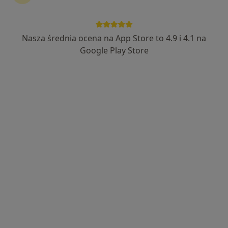
Nasza średnia ocena na App Store to 4.9 i 4.1 na
Bezpieczne płatności
Google Play Store
mgr Wojciech Bartosik
·
Więcej
Fizjoterapeuta
128 opinii
Popularny specjalista: pacjenci chętnie płacą
online
Adres 1
Adres 2
Aleja Wojska Polskiego 70, Szczecin
•
Mapa
Fizjoterapia Wojciech Bartosik
Konsultacja fizjoterapeutyczna
200 zł
Specjalista nie oferuje umawiania online pod tym adresem.
Poproś o wizytę