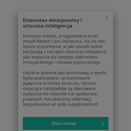
1
2
3
4
5
Dobrostan emocjonalny i
Powiązane wyszukiwania
sztuczna inteligencja
W pobliżu Szczecina
Niniejsza ankieta, przygotowana przez
zespół Patient Care Doctoralia, ma na celu
Ból kostki w Stargardzie
lepsze zrozumienie, w jaki sposób ludzie
korzystają z narzędzi sztucznej inteligencji
Ból kostki w Mierzynie
jako wsparcia dla swojego dobrostanu
emocjonalnego i zdrowia psychicznego.
Ból kostki w Policach
Udział w ankiecie jest anonimowy, a wyniki
będą analizowane i prezentowane
Schorzenia w Szczecinie
wyłącznie w formie zbiorczej. Pytania
dotyczące nastolatków są skierowane
Cukrzyca w Szczecinie
wyłącznie do rodziców lub opiekunów
prawnych. Nie zbieramy informacji
Nadciśnienie tętnicze w Szczecinie
bezpośrednio od osób niepełnoletnich.
Otyłość w Szczecinie
Cukrzyca ciążowa w Szczecinie
Start survey