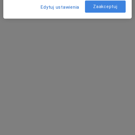
Zaakceptuj
Edytuj ustawienia
Pocztowa 18/1, Szczecin
•
Mapa
SALUD gabinety fizjoterapii
Konsultacja fizjoterapeutyczna
230 zł
Specjalista nie oferuje umawiania online pod tym adresem.
Poproś o wizytę
mgr Magdalena Mędrek
·
Więcej
Fizjoterapeuta