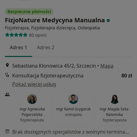
Bezpieczne płatności
FizjoNature Medycyna Manualna
Fizjoterapia, Fizjoterapia dziecięca, Osteopatia
80 opinii
Adres 1
Adres 2
Sebastiana Klonowica 45/2, Szczecin
•
Mapa
Konsultacja fizjoterapeutyczna
80 zł
Pokaż więcej usług
mgr Agnieszka
mgr Kamil Grygoruk
mgr Magda Seta-
Pogorzelska
osteopata
Ratomska
fizjoterapeuta
fizjoterapeuta
Brak dostępnych specjalistów z wolnymi terminami w tym centrum medycznym.