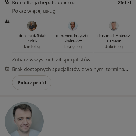
Konsultacja hepatologiczna
260 zł
Pokaż więcej usług
dr n. med. Rafał
dr n. med. Krzysztof
dr n. med. Mateusz
Rudzik
Sindrewicz
Klamann
kardiolog
laryngolog
diabetolog
Zobacz wszystkich 24 specjalistów
Brak dostępnych specjalistów z wolnymi terminami w tym centrum medycznym.
Pokaż profil