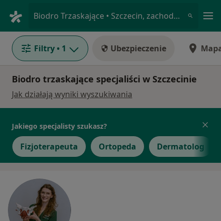
Me
Biodro Trzaskające • Szczecin, zachodniopomorskie
Filtry
• 1
Ubezpieczenie
Map
Biodro trzaskające specjaliści w Szczecinie
Jak działają wyniki wyszukiwania
Jakiego specjalisty szukasz?
Fizjoterapeuta
Ortopeda
Dermatolog