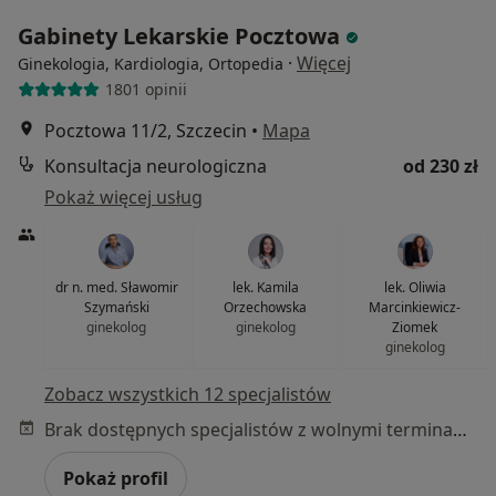
Gabinety Lekarskie Pocztowa
·
Więcej
Ginekologia, Kardiologia, Ortopedia
1801 opinii
Pocztowa 11/2, Szczecin
•
Mapa
Konsultacja neurologiczna
od 230 zł
Pokaż więcej usług
dr n. med. Sławomir
lek. Kamila
lek. Oliwia
Szymański
Orzechowska
Marcinkiewicz-
ginekolog
ginekolog
Ziomek
ginekolog
Zobacz wszystkich 12 specjalistów
Brak dostępnych specjalistów z wolnymi terminami w tym centrum medycznym.
Pokaż profil