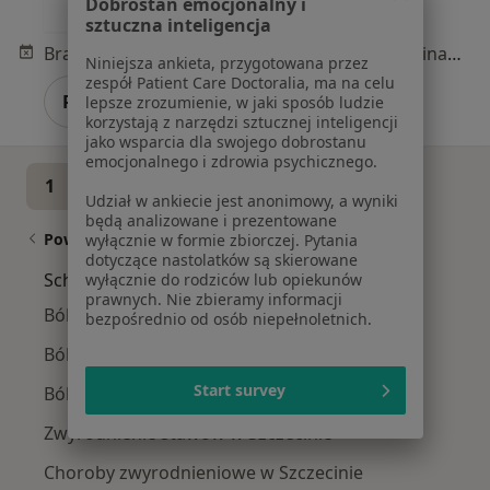
Dobrostan emocjonalny i
fizjoterapeuta
fizjoterapeuta
sztuczna inteligencja
Brak dostępnych specjalistów z wolnymi terminami w tym centrum medycznym.
Niniejsza ankieta, przygotowana przez
zespół Patient Care Doctoralia, ma na celu
Pokaż profil
lepsze zrozumienie, w jaki sposób ludzie
korzystają z narzędzi sztucznej inteligencji
jako wsparcia dla swojego dobrostanu
emocjonalnego i zdrowia psychicznego.
1
2
3
Udział w ankiecie jest anonimowy, a wyniki
będą analizowane i prezentowane
Powiązane wyszukiwania
wyłącznie w formie zbiorczej. Pytania
dotyczące nastolatków są skierowane
Schorzenia w Szczecinie
wyłącznie do rodziców lub opiekunów
prawnych. Nie zbieramy informacji
Ból kolana w Szczecinie
bezpośrednio od osób niepełnoletnich.
Ból barku w Szczecinie
Start survey
Ból biodra w Szczecinie
Zwyrodnienie stawów w Szczecinie
Choroby zwyrodnieniowe w Szczecinie