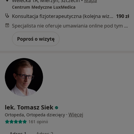
Welecka 1A, Mierzyn, Szczecin
•
Mapa
Centrum Medyczne LuxMedica
Konsultacja fizjoterapeutyczna (kolejna wizyta)
190 zł
Specjalista nie oferuje umawiania online pod tym adresem.
Poproś o wizytę
lek. Tomasz Siek
·
Więcej
Ortopeda, Ortopeda dziecięcy
161 opinii
Adres 1
Adres 2