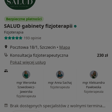
Bezpieczne płatności
SALUD gabinety fizjoterapii
Fizjoterapia
193 opinie
Pocztowa 18/1, Szczecin
•
Mapa
Konsultacja fizjoterapeutyczna
230 zł
Pokaż więcej usług
mgr Weronika
mgr Anna Sachaj
mgr Aleksandra
Szwedowicz-
fizjoterapeuta
Pawłowska
Jaworska
fizjoterapeuta
fizjoterapeuta
Brak dostępnych specjalistów z wolnymi terminami w tym centrum medycznym.