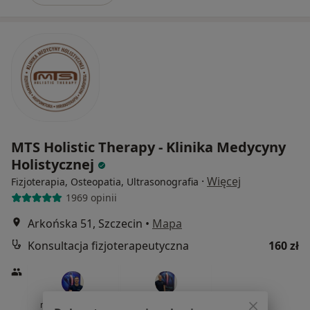
MTS Holistic Therapy - Klinika Medycyny
Holistycznej
·
Więcej
Fizjoterapia, Osteopatia, Ultrasonografia
1969 opinii
Arkońska 51, Szczecin
•
Mapa
Konsultacja fizjoterapeutyczna
160 zł
mgr Ihor Hnatiuk
mgr Kamil Albin