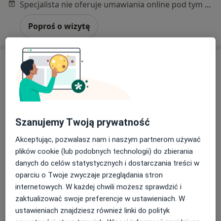
Specjalista nie oferuje umawiania online pod tym adresem.
Poproś o wizytę
Szanujemy Twoją prywatność
Bezpieczne płatności
Akceptując, pozwalasz nam i naszym partnerom używać
mgr Kamil Grygoruk
plików cookie (lub podobnych technologii) do zbierania
danych do celów statystycznych i dostarczania treści w
·
Więcej
Osteopata, Fizjoterapeuta
oparciu o Twoje zwyczaje przeglądania stron
13 opinii
internetowych. W każdej chwili możesz sprawdzić i
Adres 1
Adres 2
zaktualizować swoje preferencje w ustawieniach. W
ustawieniach znajdziesz również linki do polityk