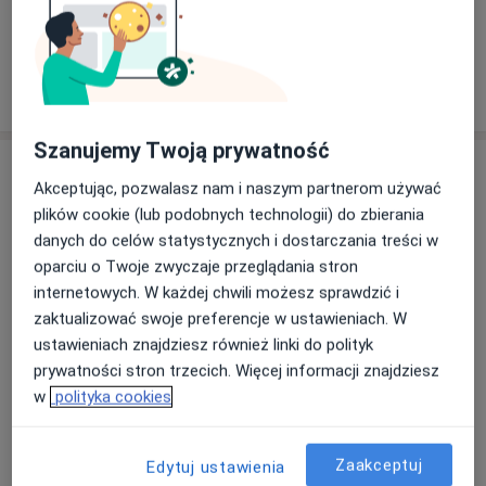
Konsultacja ortopedyczna
300 zł
Specjalista nie oferuje umawiania online pod tym adresem.
Poproś o wizytę
Szanujemy Twoją prywatność
Akceptując, pozwalasz nam i naszym partnerom używać
plików cookie (lub podobnych technologii) do zbierania
danych do celów statystycznych i dostarczania treści w
oparciu o Twoje zwyczaje przeglądania stron
internetowych. W każdej chwili możesz sprawdzić i
zaktualizować swoje preferencje w ustawieniach. W
lek. Barbara Fiega-Surma
ustawieniach znajdziesz również linki do polityk
·
Więcej
Lekarz rodzinny
prywatności stron trzecich. Więcej informacji znajdziesz
7 opinii
w
polityka cookies
Jacka Malczewskiego 26, Szczecin
•
Mapa
Centrum Medyczne Medicover Szczecin, ul. Malczewskiego 26
Zaakceptuj
Edytuj ustawienia