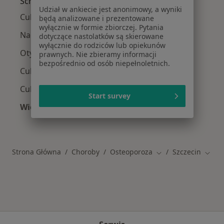
Schorzenia w Szczecinie
Udział w ankiecie jest anonimowy, a wyniki
Cukrzyca w Szczecinie
będą analizowane i prezentowane
wyłącznie w formie zbiorczej. Pytania
Nadciśnienie tętnicze w Szczecinie
dotyczące nastolatków są skierowane
wyłącznie do rodziców lub opiekunów
Otyłość w Szczecinie
prawnych. Nie zbieramy informacji
bezpośrednio od osób niepełnoletnich.
Cukrzyca ciążowa w Szczecinie
Cukrzyca typu 2 w Szczecinie
Start survey
Więcej (15)
Więcej w kategorii: Schorzenia w Szczecinie
Strona Główna
Choroby
Osteoporoza
Szczecin
Zmień miasto
Zmień