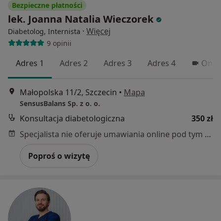
Bezpieczne płatności
lek. Joanna Natalia Wieczorek
·
Więcej
Diabetolog, Internista
9 opinii
Adres 1
Adres 2
Adres 3
Adres 4
Onlin
Małopolska 11/2, Szczecin
•
Mapa
SensusBalans Sp. z o. o.
Konsultacja diabetologiczna
350 zł
Specjalista nie oferuje umawiania online pod tym adresem.
Poproś o wizytę