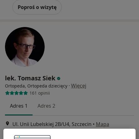
Poproś o wizytę
lek. Tomasz Siek
·
Więcej
Ortopeda, Ortopeda dziecięcy
161 opinii
Adres 1
Adres 2
Ul. Unii Lubelskiej 2B/U4, Szczecin
•
Mapa
UniMedica Gabinety Lekarskie Pogodno