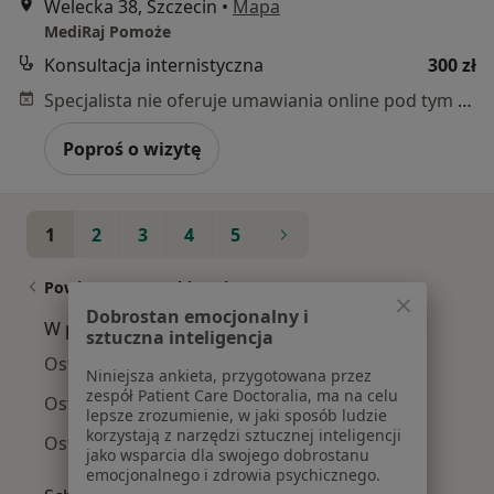
Welecka 38, Szczecin
•
Mapa
MediRaj Pomoże
Konsultacja internistyczna
300 zł
Specjalista nie oferuje umawiania online pod tym adresem.
Poproś o wizytę
1
2
3
4
5
Powiązane wyszukiwania
Dobrostan emocjonalny i
W pobliżu Szczecina
sztuczna inteligencja
Osteoporoza w Stargardzie
Niniejsza ankieta, przygotowana przez
zespół Patient Care Doctoralia, ma na celu
Osteoporoza w Goleniowie
lepsze zrozumienie, w jaki sposób ludzie
korzystają z narzędzi sztucznej inteligencji
Osteoporoza w Policach
jako wsparcia dla swojego dobrostanu
emocjonalnego i zdrowia psychicznego.