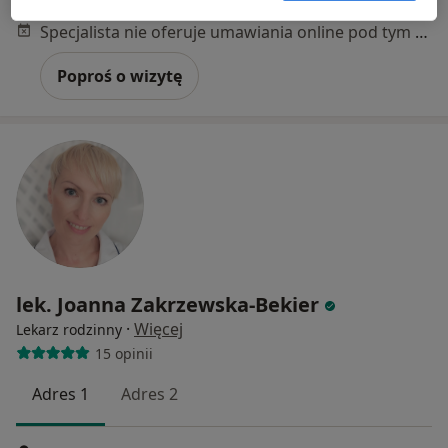
Konsultacja internistyczna
od 250 zł
Specjalista nie oferuje umawiania online pod tym adresem.
Poproś o wizytę
lek. Joanna Zakrzewska-Bekier
·
Więcej
Lekarz rodzinny
15 opinii
Adres 1
Adres 2