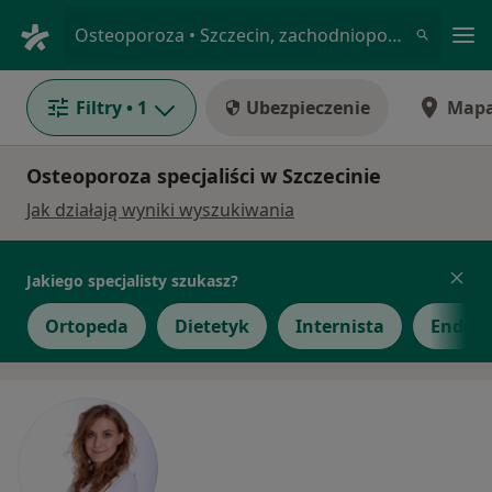
Me
Osteoporoza • Szczecin, zachodniopomorskie
Filtry
• 1
Ubezpieczenie
Map
Osteoporoza specjaliści w Szczecinie
Jak działają wyniki wyszukiwania
Jakiego specjalisty szukasz?
Ortopeda
Dietetyk
Internista
Endokr