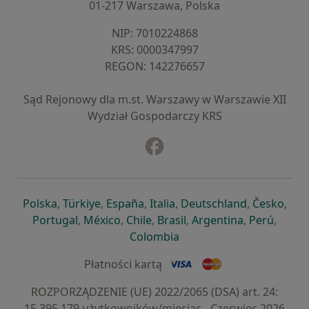
01-217 Warszawa, Polska
NIP: ⁠7010224868
KRS: ⁠0000347997
REGON: ⁠142276657
Sąd Rejonowy dla m.st. Warszawy w Warszawie XII
Wydział Gospodarczy KRS
Facebook
otwiera się w nowej karcie
otwiera się w nowej karcie
otwiera się w nowej karcie
otwiera się w nowej karcie
otwiera się w nowej karci
otwiera się
otwi
Polska
,
Türkiye
,
España
,
Italia
,
Deutschland
,
Česko
,
otwiera się w nowej karcie
otwiera się w nowej karcie
otwiera się w nowej karcie
otwiera się w nowej kar
otwiera się 
otwier
Portugal
,
México
,
Chile
,
Brasil
,
Argentina
,
Perú
,
otwiera się w nowej karc
Colombia
Płatności kartą
ROZPORZĄDZENIE (UE) 2022/2065 (DSA) art. 24:
15.395.179 użytkowników/miesiąc - Czerwiec 2026