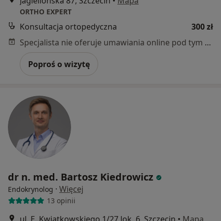
Jagiellońska 87, Szczecin
•
Mapa
ORTHO EXPERT
Konsultacja ortopedyczna
300 zł
Specjalista nie oferuje umawiania online pod tym adresem.
Poproś o wizytę
dr n. med. Bartosz Kiedrowicz
·
Więcej
Endokrynolog
13 opinii
ul. E. Kwiatkowskiego 1/27 lok. 6, Szczecin
•
Mapa