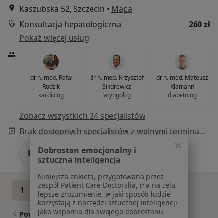
Kaszubska 52, Szczecin
•
Mapa
Konsultacja hepatologiczna
260 zł
Pokaż więcej usług
dr n. med. Rafał
dr n. med. Krzysztof
dr n. med. Mateusz
Rudzik
Sindrewicz
Klamann
kardiolog
laryngolog
diabetolog
Zobacz wszystkich 24 specjalistów
Brak dostępnych specjalistów z wolnymi terminami w tym centrum medycznym.
Dobrostan emocjonalny i
Pokaż profil
sztuczna inteligencja
Niniejsza ankieta, przygotowana przez
zespół Patient Care Doctoralia, ma na celu
1
2
3
lepsze zrozumienie, w jaki sposób ludzie
korzystają z narzędzi sztucznej inteligencji
jako wsparcia dla swojego dobrostanu
Powiązane wyszukiwania