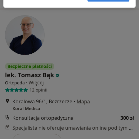
Bezpieczne płatności
lek. Tomasz Bąk
·
Więcej
Ortopeda
12 opinii
Koralowa 96/1, Bezrzecze
•
Mapa
Koral Medica
Konsultacja ortopedyczna
300 zł
Specjalista nie oferuje umawiania online pod tym adresem.