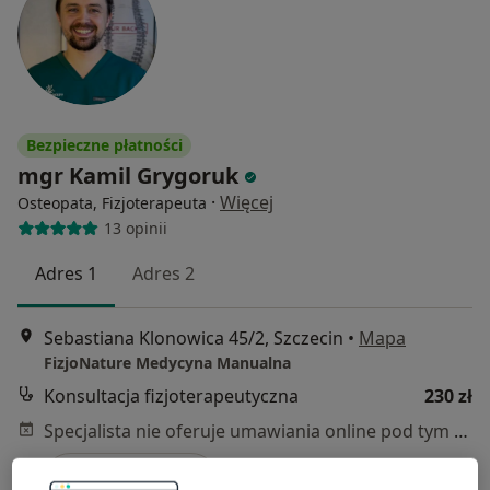
Bezpieczne płatności
mgr Kamil Grygoruk
·
Więcej
Osteopata, Fizjoterapeuta
13 opinii
Adres 1
Adres 2
Sebastiana Klonowica 45/2, Szczecin
•
Mapa
FizjoNature Medycyna Manualna
Konsultacja fizjoterapeutyczna
230 zł
Specjalista nie oferuje umawiania online pod tym adresem.
Poproś o wizytę