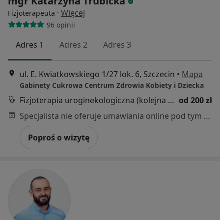
mgr Katarzyna Trubicka
·
Więcej
Fizjoterapeuta
96 opinii
Adres 1
Adres 2
Adres 3
ul. E. Kwiatkowskiego 1/27 lok. 6, Szczecin
•
Mapa
Gabinety Cukrowa Centrum Zdrowia Kobiety i Dziecka
Fizjoterapia uroginekologiczna (kolejna wizyta)
od 200 zł
Specjalista nie oferuje umawiania online pod tym adresem.
Poproś o wizytę