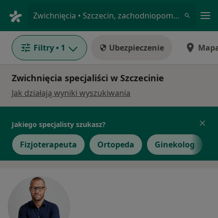
Me
Zwichnięcia • Szczecin, zachodniopomorskie
Filtry
• 1
Ubezpieczenie
Map
Zwichnięcia specjaliści w Szczecinie
Jak działają wyniki wyszukiwania
Jakiego specjalisty szukasz?
Fizjoterapeuta
Ortopeda
Ginekolog