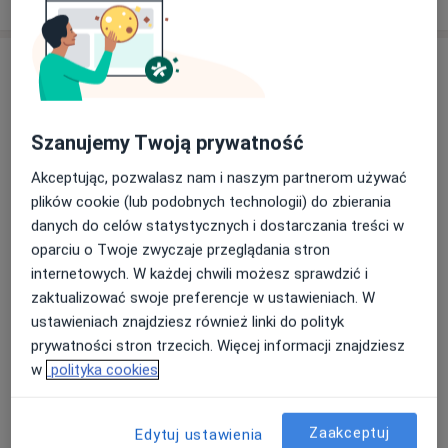
Szanujemy Twoją prywatność
Akceptując, pozwalasz nam i naszym partnerom używać
plików cookie (lub podobnych technologii) do zbierania
mgr Anna Dąbro
danych do celów statystycznych i dostarczania treści w
·
Więcej
Fizjoterapeuta
oparciu o Twoje zwyczaje przeglądania stron
426 opinii
internetowych. W każdej chwili możesz sprawdzić i
zaktualizować swoje preferencje w ustawieniach. W
Monte Cassino 20/11, Szczecin
•
Mapa
ustawieniach znajdziesz również linki do polityk
Fizjoana Rehabilitacja Ortopedyczna I Osteopatia
prywatności stron trzecich. Więcej informacji znajdziesz
Konsultacja fizjoterapeutyczna
200 zł
w
polityka cookies
Specjalista nie oferuje umawiania online pod tym adresem.
Poproś o wizytę
Zaakceptuj
Edytuj ustawienia