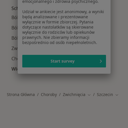
emocjonalnego i zdrowia psychicznego.
Schorzenia w Szczecinie
Udział w ankiecie jest anonimowy, a wyniki
będą analizowane i prezentowane
Ból kolana w Szczecinie
wyłącznie w formie zbiorczej. Pytania
dotyczące nastolatków są skierowane
Ból barku w Szczecinie
wyłącznie do rodziców lub opiekunów
prawnych. Nie zbieramy informacji
Ból biodra w Szczecinie
bezpośrednio od osób niepełnoletnich.
Zwyrodnienie stawów w Szczecinie
Choroby zwyrodnieniowe w Szczecinie
Start survey
Więcej (15)
Więcej w kategorii: Schorzenia w Szczecinie
Strona Główna
Choroby
Zwichnięcia
Szczecin
Zmień miasto
Zmień 