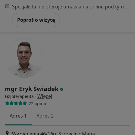
Specjalista nie oferuje umawiania online pod tym adresem.
Poproś o wizytę
mgr Eryk Świadek
·
Więcej
Fizjoterapeuta
22 opinie
Adres 1
Adres 2
Wyzwolenia 46/16u, Szczecin
•
Mapa