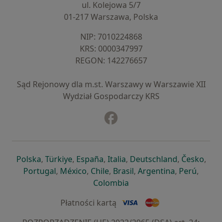
ul. Kolejowa 5/7
01-217 Warszawa, Polska
NIP: ⁠7010224868
KRS: ⁠0000347997
REGON: ⁠142276657
Sąd Rejonowy dla m.st. Warszawy w Warszawie XII
Wydział Gospodarczy KRS
Facebook
otwiera się w nowej karcie
otwiera się w nowej karcie
otwiera się w nowej karcie
otwiera się w nowej karcie
otwiera się w nowej karci
otwiera się
otwi
Polska
,
Türkiye
,
España
,
Italia
,
Deutschland
,
Česko
,
otwiera się w nowej karcie
otwiera się w nowej karcie
otwiera się w nowej karcie
otwiera się w nowej kar
otwiera się 
otwier
Portugal
,
México
,
Chile
,
Brasil
,
Argentina
,
Perú
,
otwiera się w nowej karc
Colombia
Płatności kartą