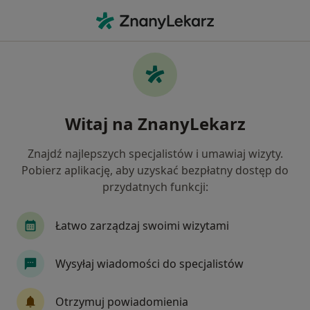
Me
Ból Zwyrodnieniowy • Szczecin, zachodniopomorskie
Filtry
• 1
Ubezpieczenie
Map
Ból zwyrodnieniowy specjaliści w Szczecinie
Witaj na ZnanyLekarz
Jak działają wyniki wyszukiwania
Znajdź najlepszych specjalistów i umawiaj wizyty.
Pobierz aplikację, aby uzyskać bezpłatny dostęp do
Jakiego specjalisty szukasz?
przydatnych funkcji:
Fizjoterapeuta
Ortopeda
Internista
Łatwo zarządzaj swoimi wizytami
Wysyłaj wiadomości do specjalistów
Otrzymuj powiadomienia