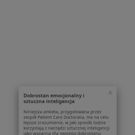
Stefana Jaracza 1, Szczecin
•
Mapa
Szczecin Jaracza 1
Konsultacja ortopedyczna
od 300 zł
Specjalista nie oferuje umawiania online pod tym adresem.
Poproś o wizytę
1
2
3
4
Powiązane wyszukiwania
W pobliżu Szczecina
Dobrostan emocjonalny i
sztuczna inteligencja
Ból zwyrodnieniowy w Stargardzie
Niniejsza ankieta, przygotowana przez
Ból zwyrodnieniowy w Mierzynie
zespół Patient Care Doctoralia, ma na celu
lepsze zrozumienie, w jaki sposób ludzie
Ból zwyrodnieniowy w Dobrej Szczecińskiej
korzystają z narzędzi sztucznej inteligencji
jako wsparcia dla swojego dobrostanu