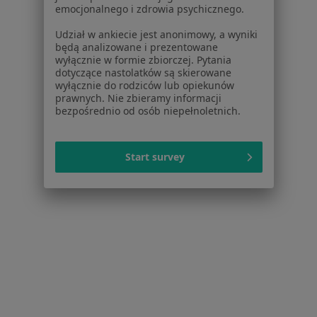
emocjonalnego i zdrowia psychicznego.
Schorzenia w Szczecinie
Cukrzyca w Szczecinie
Udział w ankiecie jest anonimowy, a wyniki
będą analizowane i prezentowane
Nadciśnienie tętnicze w Szczecinie
wyłącznie w formie zbiorczej. Pytania
dotyczące nastolatków są skierowane
Otyłość w Szczecinie
wyłącznie do rodziców lub opiekunów
prawnych. Nie zbieramy informacji
Cukrzyca ciążowa w Szczecinie
bezpośrednio od osób niepełnoletnich.
Cukrzyca typu 2 w Szczecinie
Start survey
Więcej (15)
Więcej w kategorii: Schorzenia w Szczecinie
Strona Główna
Choroby
Ból Zwyrodnieniowy
Zmień miast
Szczecin
Zmień miasto