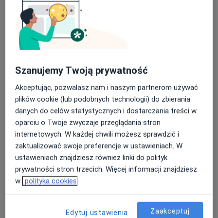
Specjalista nie oferuje umawiania online pod tym adresem.
Poproś o wizytę
Szanujemy Twoją prywatność
Akceptując, pozwalasz nam i naszym partnerom używać
plików cookie (lub podobnych technologii) do zbierania
danych do celów statystycznych i dostarczania treści w
oparciu o Twoje zwyczaje przeglądania stron
internetowych. W każdej chwili możesz sprawdzić i
mgr Magdalena Mędrek
zaktualizować swoje preferencje w ustawieniach. W
·
Więcej
ustawieniach znajdziesz również linki do polityk
Fizjoterapeuta
48 opinii
prywatności stron trzecich. Więcej informacji znajdziesz
w
polityka cookies
Edwarda Dembowskiego 9/u5, Szczecin
•
Mapa
Gabinety Tuwima
Zaakceptuj
Konsultacja fizjoterapeutyczna
200 zł
Edytuj ustawienia