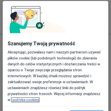
Konsultacja fizjoterapeutyczna
230 zł
Specjalista nie oferuje umawiania online pod tym adresem.
Poproś o wizytę
Szanujemy Twoją prywatność
Akceptując, pozwalasz nam i naszym partnerom używać
plików cookie (lub podobnych technologii) do zbierania
danych do celów statystycznych i dostarczania treści w
oparciu o Twoje zwyczaje przeglądania stron
internetowych. W każdej chwili możesz sprawdzić i
Bezpieczne płatności
zaktualizować swoje preferencje w ustawieniach. W
lek. Tomasz Bąk
ustawieniach znajdziesz również linki do polityk
·
Więcej
Ortopeda
prywatności stron trzecich. Więcej informacji znajdziesz
12 opinii
w
polityka cookies
Koralowa 96/1, Bezrzecze
•
Mapa