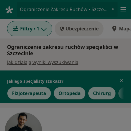
Me
Ograniczenie Zakresu Ruchów • Szczecin, zachodniopomorskie
Filtry
• 1
Ubezpieczenie
Map
Ograniczenie zakresu ruchów specjaliści w
Szczecinie
Jak działają wyniki wyszukiwania
Jakiego specjalisty szukasz?
Fizjoterapeuta
Ortopeda
Chirurg
De