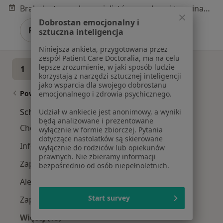
Brak dostępnych specjalistów z wolnymi terminami w tym centrum medycznym.
Dobrostan emocjonalny i
Pokaż profil
sztuczna inteligencja
Niniejsza ankieta, przygotowana przez
zespół Patient Care Doctoralia, ma na celu
lepsze zrozumienie, w jaki sposób ludzie
1
2
3
korzystają z narzędzi sztucznej inteligencji
jako wsparcia dla swojego dobrostanu
Powiązane wyszukiwania
emocjonalnego i zdrowia psychicznego.
Schorzenia w Szczecinie
Udział w ankiecie jest anonimowy, a wyniki
będą analizowane i prezentowane
Choroby wieku dziecięcego w Szczecinie
wyłącznie w formie zbiorczej. Pytania
dotyczące nastolatków są skierowane
Infekcje dróg oddechowych w Szczecinie
wyłącznie do rodziców lub opiekunów
prawnych. Nie zbieramy informacji
Zapalenie oskrzeli w Szczecinie
bezpośrednio od osób niepełnoletnich.
Alergia w Szczecinie
Start survey
Zapalenie płuc w Szczecinie
Więcej (15)