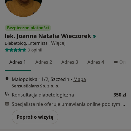
Bezpieczne płatności
lek. Joanna Natalia Wieczorek
·
Więcej
Diabetolog, Internista
9 opinii
Adres 1
Adres 2
Adres 3
Adres 4
Onlin
Małopolska 11/2, Szczecin
•
Mapa
SensusBalans Sp. z o. o.
Konsultacja diabetologiczna
350 zł
Specjalista nie oferuje umawiania online pod tym adresem.
Poproś o wizytę