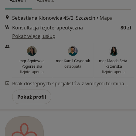
Adres 1
Adres 2
Sebastiana Klonowica 45/2, Szczecin
•
Mapa
Konsultacja fizjoterapeutyczna
80 zł
Pokaż więcej usług
mgr Agnieszka
mgr Kamil Grygoruk
mgr Magda Seta-
Pogorzelska
osteopata
Ratomska
fizjoterapeuta
fizjoterapeuta
Brak dostępnych specjalistów z wolnymi terminami w tym centrum medycznym.
Pokaż profil