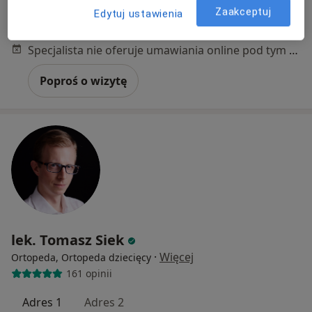
Koral Medica
Zaakceptuj
Edytuj ustawienia
Konsultacja ortopedyczna
300 zł
Specjalista nie oferuje umawiania online pod tym adresem.
Poproś o wizytę
lek. Tomasz Siek
·
Więcej
Ortopeda, Ortopeda dziecięcy
161 opinii
Adres 1
Adres 2