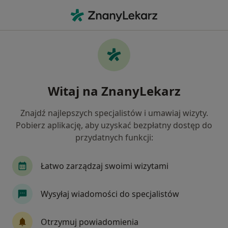
Me
Nerwoból • Szczecin, zachodniopomorskie
Filtry
• 1
Ubezpieczenie
Map
Nerwoból specjaliści w Szczecinie
Witaj na ZnanyLekarz
Jak działają wyniki wyszukiwania
Znajdź najlepszych specjalistów i umawiaj wizyty.
Pobierz aplikację, aby uzyskać bezpłatny dostęp do
Jakiego specjalisty szukasz?
przydatnych funkcji:
Fizjoterapeuta
Neurolog
Ortopeda
L
Łatwo zarządzaj swoimi wizytami
Wysyłaj wiadomości do specjalistów
Otrzymuj powiadomienia