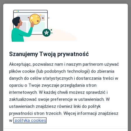
Poproś o wizytę
Szanujemy Twoją prywatność
Akceptując, pozwalasz nam i naszym partnerom używać
mgr Jacek Suchanowski
plików cookie (lub podobnych technologii) do zbierania
danych do celów statystycznych i dostarczania treści w
·
Więcej
Fizjoterapeuta
oparciu o Twoje zwyczaje przeglądania stron
536 opinii
internetowych. W każdej chwili możesz sprawdzić i
Adres
Online
zaktualizować swoje preferencje w ustawieniach. W
ustawieniach znajdziesz również linki do polityk
prywatności stron trzecich. Więcej informacji znajdziesz
Eugeniusza Kwiatkowskiego 1/4B, Szczecin
•
Mapa
w
polityka cookies
SIS Centrum Medyczne