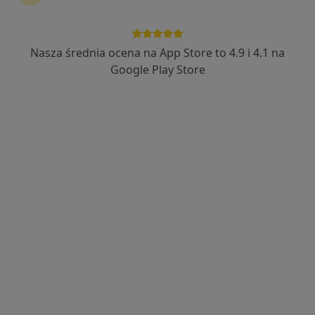
Nasza średnia ocena na App Store to 4.9 i 4.1 na
Bezpieczne płatności
Google Play Store
mgr Łukasz Orłowski
·
Więcej
Fizjoterapeuta
40 opinii
Adres
Online
Wojska Polskiego 70, Szczecin
•
Mapa
Fizjolift Fizjoterapia Łukasz Orłowski
Konsultacja fizjoterapeutyczna
120 zł
Specjalista nie oferuje umawiania online pod tym adresem.
Poproś o wizytę