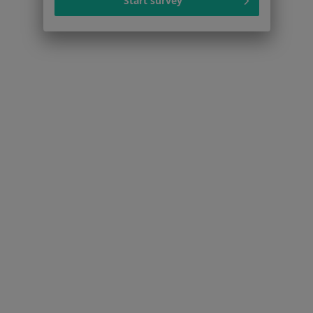
Start survey
Cukrzyca typu 2 w Szczecinie
Więcej (15)
Więcej w kategorii: Schorzenia w Szczecinie
Strona Główna
Choroby
Nerwoból
Szczecin
Zmień miasto
Serwis
Regulamin
Polityka prywatności pacjentów
Polityka prywatności profesjonalistów
Polityka prywatności dla profesjonalistów, których
dane pozyskaliśmy samodzielnie