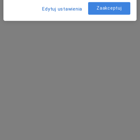
Konsultacja fizjoterapeutyczna
220 zł
Zaakceptuj
Edytuj ustawienia
Specjalista nie oferuje umawiania online pod tym adresem.
Poproś o wizytę
mgr Magdalena Mędrek
·
Więcej
Fizjoterapeuta
48 opinii
Edwarda Dembowskiego 9/u5, Szczecin
•
Mapa
Gabinety Tuwima
Konsultacja fizjoterapeutyczna
200 zł