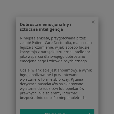
Welecka 1A, Mierzyn, Szczecin
•
Mapa
Centrum Medyczne LuxMedica
Konsultacja neurologiczna
300 zł
Dobrostan emocjonalny i
Specjalista nie oferuje umawiania online pod tym adresem.
sztuczna inteligencja
Poproś o wizytę
Niniejsza ankieta, przygotowana przez
zespół Patient Care Doctoralia, ma na celu
lepsze zrozumienie, w jaki sposób ludzie
korzystają z narzędzi sztucznej inteligencji
1
2
3
jako wsparcia dla swojego dobrostanu
emocjonalnego i zdrowia psychicznego.
Powiązane wyszukiwania
Udział w ankiecie jest anonimowy, a wyniki
będą analizowane i prezentowane
Schorzenia w Szczecinie
wyłącznie w formie zbiorczej. Pytania
dotyczące nastolatków są skierowane
Cukrzyca w Szczecinie
wyłącznie do rodziców lub opiekunów
prawnych. Nie zbieramy informacji
Nadciśnienie tętnicze w Szczecinie
bezpośrednio od osób niepełnoletnich.
Otyłość w Szczecinie
Cukrzyca ciążowa w Szczecinie