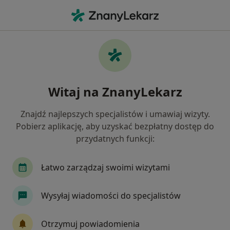
Me
Wizyta W Związku Z Bólem Zęba • Gdańsk, pomorskie
Filtry
• 1
Ubezpieczenie
Map
Wizyta w związku z bólem zęba specjaliści w
Witaj na ZnanyLekarz
Gdańsku
Jak działają wyniki wyszukiwania
Znajdź najlepszych specjalistów i umawiaj wizyty.
Pobierz aplikację, aby uzyskać bezpłatny dostęp do
przydatnych funkcji:
Jakiego specjalisty szukasz?
Stomatolog
Chirurg stomatologiczny
Pro
Łatwo zarządzaj swoimi wizytami
Wysyłaj wiadomości do specjalistów
Otrzymuj powiadomienia