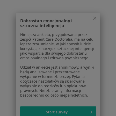
Konsultacja stomatologiczna w Gdańsku
Konsultacja protetyczna w Gdańsku
Dobrostan emocjonalny i
Leczenie próchnicy w Gdańsku
sztuczna inteligencja
Badania stomatologiczne w Gdańsku
Niniejsza ankieta, przygotowana przez
zespół Patient Care Doctoralia, ma na celu
Leczenie kanałowe w Gdańsku
lepsze zrozumienie, w jaki sposób ludzie
korzystają z narzędzi sztucznej inteligencji
Więcej (15)
jako wsparcia dla swojego dobrostanu
emocjonalnego i zdrowia psychicznego.
Więcej w kategorii: Usługi w Gdańsku
Udział w ankiecie jest anonimowy, a wyniki
Popularne specjalizacje
będą analizowane i prezentowane
wyłącznie w formie zbiorczej. Pytania
Psycholodzy w Gdańsku
dotyczące nastolatków są skierowane
wyłącznie do rodziców lub opiekunów
Stomatolodzy w Gdańsku
prawnych. Nie zbieramy informacji
bezpośrednio od osób niepełnoletnich.
Interniści w Gdańsku
Psychoterapeuci w Gdańsku
Start survey
Fizjoterapeuci w Gdańsku