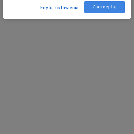
Zaakceptuj
Edytuj ustawienia
lek. dent. Aleksander Winkel
Stomatolog, Chirurg stomatologiczny, Protetyk
·
Więcej
stomatologiczny
218 opinii
Józefa Wassowskiego 2, 2 piętro, Gdańsk
•
Mapa
OWS Stomatologia
Wizyta w związku z bólem zęba
od 300 zł
Specjalista nie oferuje umawiania online pod tym adresem.
Poproś o wizytę