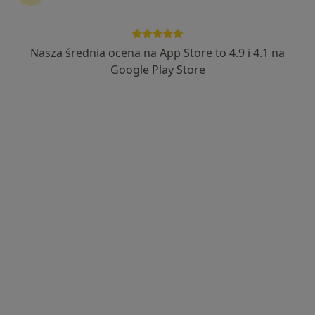
Nasza średnia ocena na App Store to 4.9 i 4.1 na
Google Play Store
Bezpieczne płatności
lek. dent. Michał Śliwiński
·
Więcej
Stomatolog
111 opinii
Joachima Lelewela 6/6, Gdańsk
•
Mapa
K2 Medical & Dental Clinic
Wizyta w związku z bólem zęba
od 240 zł
Specjalista nie oferuje umawiania online pod tym adresem.
Poproś o wizytę