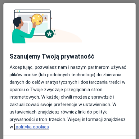
lek. dent. Łukasz Komiażyk
·
Więcej
Stomatolog
Szanujemy Twoją prywatność
146 opinii
Akceptując, pozwalasz nam i naszym partnerom używać
Joachima Lelewela 6/6, Gdańsk
•
Mapa
plików cookie (lub podobnych technologii) do zbierania
K2 Medical & Dental Clinic
danych do celów statystycznych i dostarczania treści w
Wizyta w związku z bólem zęba
od 190 zł
oparciu o Twoje zwyczaje przeglądania stron
Specjalista nie oferuje umawiania online pod tym adresem.
internetowych. W każdej chwili możesz sprawdzić i
zaktualizować swoje preferencje w ustawieniach. W
Poproś o wizytę
ustawieniach znajdziesz również linki do polityk
prywatności stron trzecich. Więcej informacji znajdziesz
w
polityka cookies