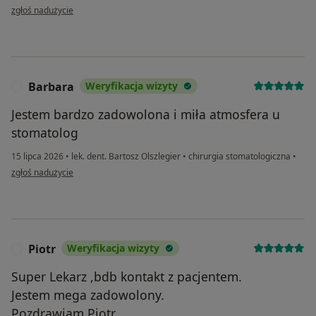
w opinii użytkownika ula
zgłoś nadużycie
Barbara
Weryfikacja wizyty
B
Jestem bardzo zadowolona i miła atmosfera u
stomatolog
15 lipca 2026
•
lek. dent. Bartosz Olszlegier
•
chirurgia stomatologiczna
•
w opinii użytkownika Barbara
zgłoś nadużycie
Piotr
Weryfikacja wizyty
P
Super Lekarz ,bdb kontakt z pacjentem.
Jestem mega zadowolony.
Pozdrawiam Piotr.