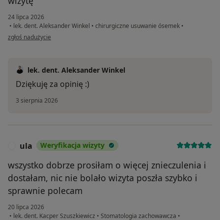
wizytę
24 lipca 2026
•
lek. dent. Aleksander Winkel
•
chirurgiczne usuwanie ósemek
•
w opinii użytkownika Ewa
zgłoś nadużycie
lek. dent. Aleksander Winkel
Dziękuję za opinię :)
3 sierpnia 2026
ula
Weryfikacja wizyty
U
wszystko dobrze prosiłam o więcej znieczulenia i
dostałam, nic nie bolało wizyta poszła szybko i
sprawnie polecam
20 lipca 2026
•
lek. dent. Kacper Szuszkiewicz
•
Stomatologia zachowawcza
•