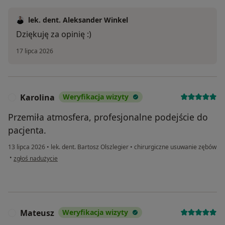
lek. dent. Aleksander Winkel
Dziękuję za opinię :)
17 lipca 2026
Karolina
Weryfikacja wizyty
K
Przemiła atmosfera, profesjonalne podejście do
pacjenta.
13 lipca 2026
•
lek. dent. Bartosz Olszlegier
•
chirurgiczne usuwanie zębów
w opinii użytkownika Karolina
•
zgłoś nadużycie
Mateusz
Weryfikacja wizyty
M