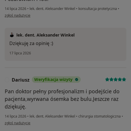
14 lipca 2026
•
lek. dent. Aleksander Winkel
•
konsultacja protetyczna
•
w opinii użytkownika Piotr
zgłoś nadużycie
lek. dent. Aleksander Winkel
Dziękuję za opinię :)
17 lipca 2026
Dariusz
Weryfikacja wizyty
D
Pan doktor pełny profesjonalizm i podejście do
pacjenta,wyrwana ósemka bez bulu.Jeszcze raz
dziękuję.
14 lipca 2026
•
lek. dent. Aleksander Winkel
•
chirurgia stomatologiczna
•
w opinii użytkownika Dariusz
zgłoś nadużycie