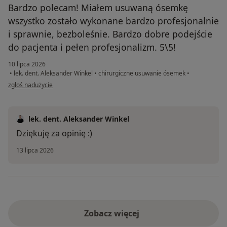
Bardzo polecam! Miałem usuwaną ósemkę
wszystko zostało wykonane bardzo profesjonalnie
i sprawnie, bezboleśnie. Bardzo dobre podejście
do pacjenta i pełen profesjonalizm. 5\5!
10 lipca 2026
•
lek. dent. Aleksander Winkel
•
chirurgiczne usuwanie ósemek
•
w opinii użytkownika Mateusz
zgłoś nadużycie
lek. dent. Aleksander Winkel
Dziękuję za opinię :)
13 lipca 2026
Zobacz więcej