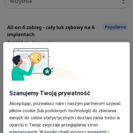
Wszystkie
All-on-6 zabieg - cały łuk zębowy na 6
Popularna
implantach
All-on-6 zabieg - cały łuk zębowy n
Od 250 zł
Szczegóły
Umów
Chirurgiczne usuwanie ósemek
Popularna
chirurgiczne usuwanie ósemek
Od 600 zł
Szczegóły
Szanujemy Twoją prywatność
Umów
Akceptując, pozwalasz nam i naszym partnerom używać
plików cookie (lub podobnych technologii) do zbierania
danych do celów statystycznych i dostarczania treści w
Chirurgia stomatologiczna
Popularna
oparciu o Twoje zwyczaje przeglądania stron
chirurgia stomatologiczna
Od 300 zł
Szczegóły
internetowych. W każdej chwili możesz sprawdzić i