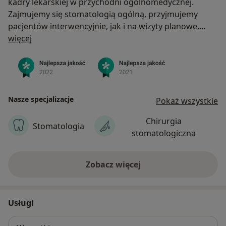
kadry lekarskiej w przychodni ogólnomedycznej.
Zajmujemy się stomatologią ogólną, przyjmujemy
pacjentów interwencyjnie, jak i na wizyty planowe.
O nas
Pracujemy cyfrowo, we współpracy z renomowanymi
więcej
pracowniami technicznymi w celu uzyskiwania
optymalnej funkcjonalności naszych prac, jak również
zadowalającej dla pacjenta estetyki.
Wyróżnia nas duże indywidualne zaangażowanie w
pracy z pacjentami. Staramy się, aby wizyty przebiegały
Nasze specjalizacje
Pokaż wszystkie
sprawnie, bezboleśnie i bezstresowo dla pacjentów, a
Chirurgia
efekt leczenia utrzymał się jak najdłużej.
Stomatologia
stomatologiczna
Przyjmujemy również starsze dzieci i młodzież.
Zobacz więcej
Usługi