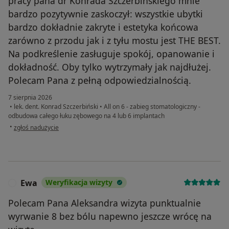
pracy pana dr Konrada Szczerbińskiego mnie
bardzo pozytywnie zaskoczył: wszystkie ubytki
bardzo dokładnie zakryte i estetyka końcowa
zarówno z przodu jak i z tyłu mostu jest THE BEST.
Na podkreślenie zasługuje spokój, opanowanie i
dokładność. Oby tylko wytrzymały jak najdłużej.
Polecam Pana z pełną odpowiedzialnością.
7 sierpnia 2026
•
lek. dent. Konrad Szczerbiński
•
All on 6 - zabieg stomatologiczny -
odbudowa całego łuku zębowego na 4 lub 6 implantach
w opinii użytkownika Elżbieta
•
zgłoś nadużycie
Ewa
Weryfikacja wizyty
E
Polecam Pana Aleksandra wizyta punktualnie
wyrwanie 8 bez bólu napewno jeszcze wrócę na