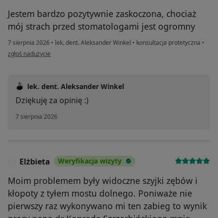
Jestem bardzo pozytywnie zaskoczona, chociaż
mój strach przed stomatologami jest ogromny
7 sierpnia 2026
•
lek. dent. Aleksander Winkel
•
konsultacja protetyczna
•
w opinii użytkownika Magdalena
zgłoś nadużycie
lek. dent. Aleksander Winkel
Dziękuję za opinię :)
7 sierpnia 2026
Elżbieta
Weryfikacja wizyty
E
Moim problemem były widoczne szyjki zębów i
kłopoty z tyłem mostu dolnego. Poniważe nie
pierwszy raz wykonywano mi ten zabieg to wynik