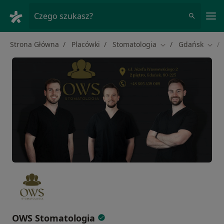
Me
Czego szukasz?
Strona Główna
Placówki
Stomatologia
Gdańsk
Zmień miasto
Zmie
OWS Stomatologia