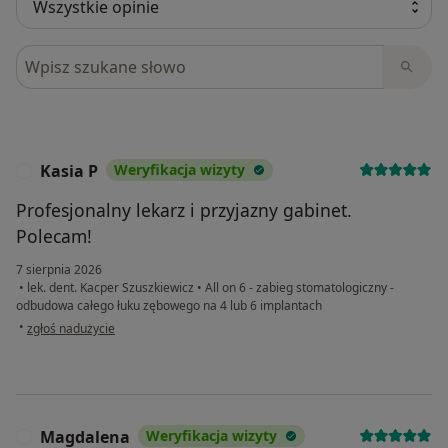
Szukaj w opiniach
Kasia P
Weryfikacja wizyty
K
Profesjonalny lekarz i przyjazny gabinet.
Polecam!
7 sierpnia 2026
•
lek. dent. Kacper Szuszkiewicz
•
All on 6 - zabieg stomatologiczny -
odbudowa całego łuku zębowego na 4 lub 6 implantach
w opinii użytkownika Kasia P
•
zgłoś nadużycie
Magdalena
Weryfikacja wizyty
M