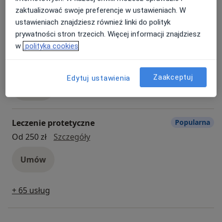
zaktualizować swoje preferencje w ustawieniach. W
Umów
ustawieniach znajdziesz również linki do polityk
prywatności stron trzecich. Więcej informacji znajdziesz
w
polityka cookies
Konsultacja stomatologiczna
Popularna
Konsultacja stomatologiczna
Od 0 zł
Szczegóły
Zaakceptuj
Edytuj ustawienia
Umów
Leczenie protetyczne
Popularna
leczenie protetyczne
Od 250 zł
Szczegóły
Umów
+ 65 usług