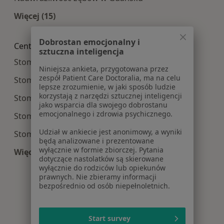
Więcej (15)
Więcej w kategorii: Najczęście leczone choroby
Dobrostan emocjonalny i
Centra medyczne Stomatologia w pobliżu
sztuczna inteligencja
Stomatologia centra medyczne w Gdyni
Niniejsza ankieta, przygotowana przez
zespół Patient Care Doctoralia, ma na celu
Stomatologia centra medyczne w Sopocie
lepsze zrozumienie, w jaki sposób ludzie
korzystają z narzędzi sztucznej inteligencji
Stomatologia centra medyczne w Rumi
jako wsparcia dla swojego dobrostanu
emocjonalnego i zdrowia psychicznego.
Stomatologia centra medyczne w Wejherowie
Udział w ankiecie jest anonimowy, a wyniki
Stomatologia centra medyczne w Tczewie
będą analizowane i prezentowane
wyłącznie w formie zbiorczej. Pytania
Więcej (13)
dotyczące nastolatków są skierowane
Więcej w kategorii: Centra medyczne Stomatolo
wyłącznie do rodziców lub opiekunów
prawnych. Nie zbieramy informacji
bezpośrednio od osób niepełnoletnich.
Start survey