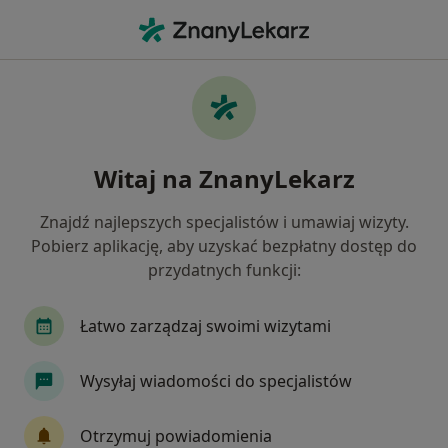
Me
Psychoterapia Indywidualna • Lublin, lubelskie
Filtry
• 1
Ubezpieczenie
Map
Psychoterapia indywidualna specjaliści w
Witaj na ZnanyLekarz
Lublinie
Jak działają wyniki wyszukiwania
Znajdź najlepszych specjalistów i umawiaj wizyty.
Pobierz aplikację, aby uzyskać bezpłatny dostęp do
przydatnych funkcji:
Jakiego specjalisty szukasz?
Psycholog
Psychoterapeuta
Psycholog dz
Łatwo zarządzaj swoimi wizytami
Wysyłaj wiadomości do specjalistów
Otrzymuj powiadomienia