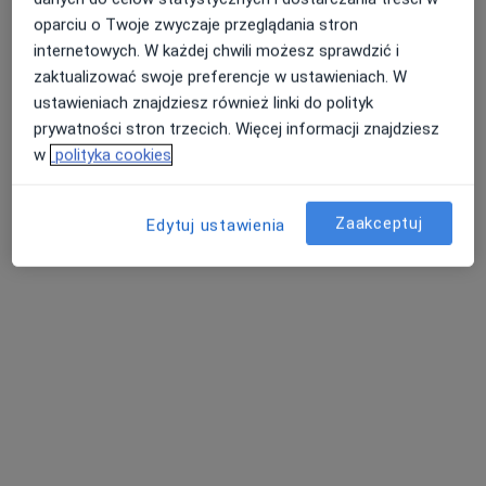
Bezpieczne płatności
oparciu o Twoje zwyczaje przeglądania stron
mgr Izabela Stanowska
internetowych. W każdej chwili możesz sprawdzić i
·
Więcej
Psycholog
zaktualizować swoje preferencje w ustawieniach. W
22 opinie
ustawieniach znajdziesz również linki do polityk
prywatności stron trzecich. Więcej informacji znajdziesz
Nałkowskich 213g, Lublin
•
Mapa
w
polityka cookies
PsychoNovatis Centrum Terapii Lublin | Psycholog | Psychoterapeuta
Psychoterapia indywidualna
180 zł
Zaakceptuj
Edytuj ustawienia
Specjalista nie oferuje umawiania online pod tym adresem.
Poproś o wizytę