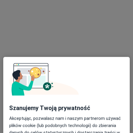
14 opinii
Adres
Online
Ulica Marii Curie-Skłodowskiej 36, Lublin
•
Mapa
Centrum Zdrowia Psychicznego na Skłodowskiej
Psychoterapia indywidualna
180 zł
Specjalista nie oferuje umawiania online pod tym adresem.
Poproś o wizytę
Szanujemy Twoją prywatność
Akceptując, pozwalasz nam i naszym partnerom używać
plików cookie (lub podobnych technologii) do zbierania
danych do celów statystycznych i dostarczania treści w