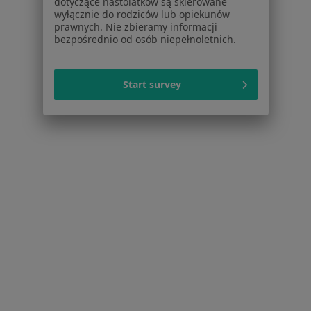
dotyczące nastolatków są skierowane
Konsultacja psychiatryczna dorosłych (pierwsza
wyłącznie do rodziców lub opiekunów
prawnych. Nie zbieramy informacji
wizyta) w Lublinie
bezpośrednio od osób niepełnoletnich.
Więcej (15)
Więcej w kategorii: Usługi w Lublinie
Start survey
Popularne specjalizacje
Psycholodzy w Lublinie
Stomatolodzy w Lublinie
Ginekolodzy w Lublinie
Interniści w Lublinie
Chirurdzy w Lublinie
Więcej (15)
Więcej w kategorii: Popularne specjalizacje
Strona Główna
Usługi I Zabiegi