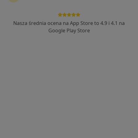
Nasza średnia ocena na App Store to 4.9 i 4.1 na
Google Play Store
Wyróżniony
Bezpieczne płatności
Ośrodek Diagnozy i Terapii Dobre Miejsce
·
Więcej
Psychiatria, Psychiatria dziecięca, Psychologia
245 opinii
Garbarska 20, Lublin
•
Mapa
Psychoterapia indywidualna
180 zł
Pokaż więcej usług
mgr Arkadiusz Śledź
mgr Paulina Mazurek
mgr Inga Borska
psychoterapeuta
psychoterapeuta
psycholog
Brak dostępnych specjalistów z wolnymi terminami w tym centrum medycznym.