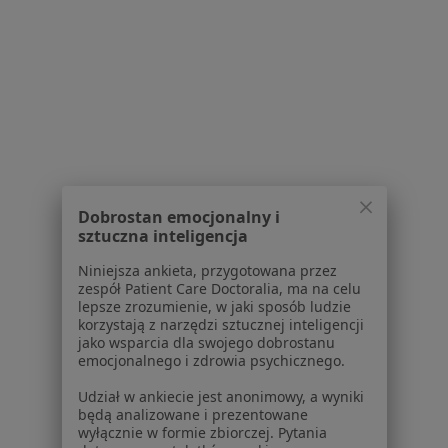
Psychoterapia indywidualna
200 zł
Specjalista nie oferuje umawiania online pod tym adresem.
Poproś o wizytę
1
2
3
4
5
...
14
Powiązane wyszukiwania
Dobrostan emocjonalny i
sztuczna inteligencja
Usługi w Lublinie
Niniejsza ankieta, przygotowana przez
Konsultacja psychiatryczna w Lublinie
zespół Patient Care Doctoralia, ma na celu
lepsze zrozumienie, w jaki sposób ludzie
Konsultacja psychiatryczna (pierwsza wizyta) w
korzystają z narzędzi sztucznej inteligencji
Lublinie
jako wsparcia dla swojego dobrostanu
emocjonalnego i zdrowia psychicznego.
Konsultacja psychiatryczna (kolejna wizyta) w
Lublinie
Udział w ankiecie jest anonimowy, a wyniki
będą analizowane i prezentowane
Diagnoza ADHD dla dorosłych w Lublinie
wyłącznie w formie zbiorczej. Pytania