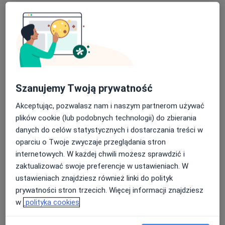
Szanujemy Twoją prywatność
Akceptując, pozwalasz nam i naszym partnerom używać
Bezpieczne płatności
plików cookie (lub podobnych technologii) do zbierania
dr n. med. Ewa Stelmach
danych do celów statystycznych i dostarczania treści w
·
Więcej
Psychiatra
oparciu o Twoje zwyczaje przeglądania stron
328 opinii
internetowych. W każdej chwili możesz sprawdzić i
Popularny specjalista: pacjenci chętnie płacą
zaktualizować swoje preferencje w ustawieniach. W
online
ustawieniach znajdziesz również linki do polityk
prywatności stron trzecich. Więcej informacji znajdziesz
Czeremchowa 53, Lublin
•
Mapa
w
polityka cookies
Lubelski Ośrodek Psychodynamiczny
Konsultacja psychiatryczna (pierwsza wizyta)
280 zł