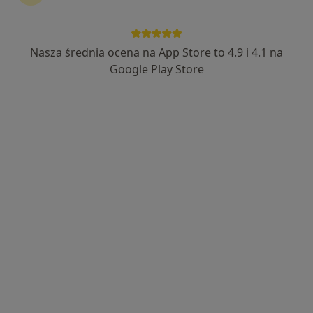
Nasza średnia ocena na App Store to 4.9 i 4.1 na
Google Play Store
Bezpieczne płatności
lek. Marta Flis
·
Więcej
Psychiatra
261 opinii
Popularny specjalista: pacjenci chętnie płacą
online
Bernardyńska 12/11, Lublin
•
Mapa
Bernardyńska 12 - Ośrodek Psychoterapii i Psychiatrii Psychodynamicznej
Konsultacja psychiatryczna (pierwsza wizyta)
350 zł
Specjalista nie oferuje umawiania online pod tym adresem.
Poproś o wizytę