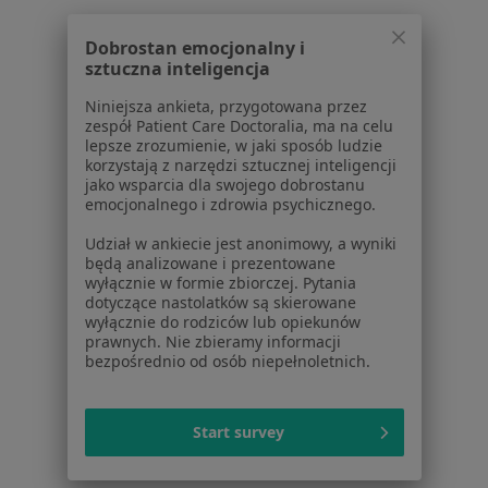
Diagnoza ADHD dla dorosłych w Lublinie
Dobrostan emocjonalny i
Konsultacja psychiatryczna dorosłych (pierwsza
sztuczna inteligencja
wizyta) w Lublinie
Niniejsza ankieta, przygotowana przez
Konsultacja psychologiczna w Lublinie
zespół Patient Care Doctoralia, ma na celu
lepsze zrozumienie, w jaki sposób ludzie
Więcej (15)
korzystają z narzędzi sztucznej inteligencji
Więcej w kategorii: Usługi w Lublinie
jako wsparcia dla swojego dobrostanu
emocjonalnego i zdrowia psychicznego.
Popularne specjalizacje
Udział w ankiecie jest anonimowy, a wyniki
Psycholodzy w Lublinie
będą analizowane i prezentowane
wyłącznie w formie zbiorczej. Pytania
Stomatolodzy w Lublinie
dotyczące nastolatków są skierowane
wyłącznie do rodziców lub opiekunów
Ginekolodzy w Lublinie
prawnych. Nie zbieramy informacji
bezpośrednio od osób niepełnoletnich.
Interniści w Lublinie
Chirurdzy w Lublinie
Start survey
Więcej (15)
Więcej w kategorii: Popularne specjalizacje