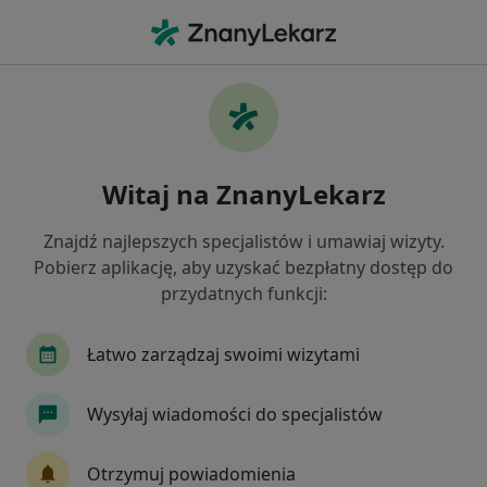
Me
Konsultacja Psychiatryczna Pierwsza Wizyta • Lublin, lubelskie
Filtry
• 1
Ubezpieczenie
Map
Konsultacja psychiatryczna (pierwsza
Witaj na ZnanyLekarz
wizyta) specjaliści w Lublinie
Jak działają wyniki wyszukiwania
Znajdź najlepszych specjalistów i umawiaj wizyty.
Pobierz aplikację, aby uzyskać bezpłatny dostęp do
przydatnych funkcji:
Jakiego specjalisty szukasz?
Psychiatra
Psychoterapeuta
Psycholog
Łatwo zarządzaj swoimi wizytami
Wysyłaj wiadomości do specjalistów
Otrzymuj powiadomienia