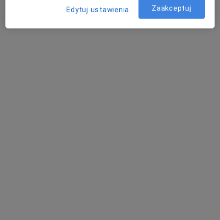
Zaakceptuj
Edytuj ustawienia
Specjalista nie oferuje umawiania online pod tym adresem.
Poproś o wizytę
lek. Marek Matyaszewski
·
Więcej
Psychiatra
56 opinii
Adres
Online 1
Online 2
Fryderyka Chopina 10/1, Lublin
•
Mapa