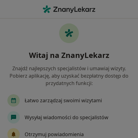
Me
Konsultacja Chirurgiczna • Lublin, lubelskie
Filtry
• 1
Ubezpieczenie
Map
Konsultacja chirurgiczna specjaliści w
Witaj na ZnanyLekarz
Lublinie
Jak działają wyniki wyszukiwania
Znajdź najlepszych specjalistów i umawiaj wizyty.
Pobierz aplikację, aby uzyskać bezpłatny dostęp do
przydatnych funkcji:
Jakiego specjalisty szukasz?
Chirurg
Stomatolog
Ginekolog
Derm
Łatwo zarządzaj swoimi wizytami
Wysyłaj wiadomości do specjalistów
Otrzymuj powiadomienia