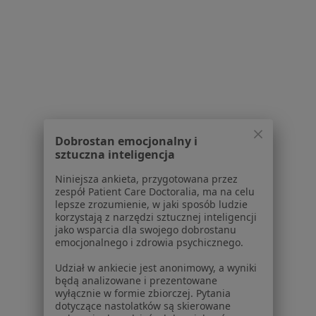
Powiązane wyszukiwania
Usługi w Lublinie
Konsultacja stomatologiczna w Lublinie
Stomatologia zachowawcza w Lublinie
Leczenie próchnicy w Lublinie
Leczenie kanałowe w Lublinie
Dobrostan emocjonalny i
sztuczna inteligencja
Piaskowanie w Lublinie
Niniejsza ankieta, przygotowana przez
Więcej (15)
zespół Patient Care Doctoralia, ma na celu
lepsze zrozumienie, w jaki sposób ludzie
Więcej w kategorii: Usługi w Lublinie
korzystają z narzędzi sztucznej inteligencji
jako wsparcia dla swojego dobrostanu
Popularne specjalizacje
emocjonalnego i zdrowia psychicznego.
Psycholodzy w Lublinie
Udział w ankiecie jest anonimowy, a wyniki
Stomatolodzy w Lublinie
będą analizowane i prezentowane
wyłącznie w formie zbiorczej. Pytania
Ginekolodzy w Lublinie
dotyczące nastolatków są skierowane