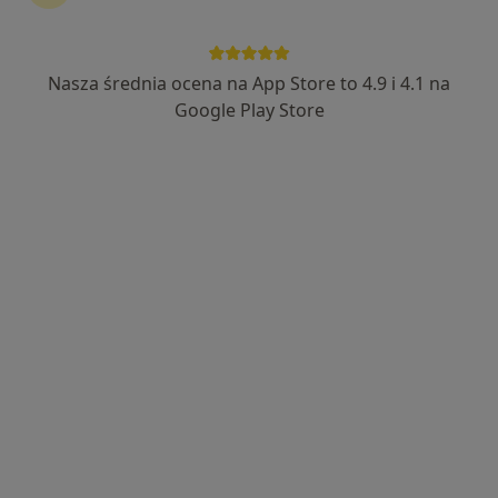
Nasza średnia ocena na App Store to 4.9 i 4.1 na
lek. dent. Aleksandra Chwalewska
Google Play Store
·
Więcej
Stomatolog, Chirurg stomatologiczny
225 opinii
Szwajcarska 15, Lublin
•
Mapa
"Al-dent" Gabinet Stomatologiczny
Konsultacja chirurgiczna
100 zł
Specjalista nie oferuje umawiania online pod tym adresem.
Poproś o wizytę