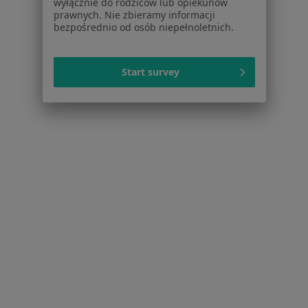
wyłącznie do rodziców lub opiekunów
Interniści w Lublinie
prawnych. Nie zbieramy informacji
bezpośrednio od osób niepełnoletnich.
Chirurdzy w Lublinie
Więcej (15)
Start survey
Więcej w kategorii: Popularne specjalizacje
Strona Główna
Usługi I Zabiegi
Konsultacja Chirurgiczna
Lublin
Zmień miasto
Zmień miasto
Serwis
Regulamin
Polityka prywatności pacjentów
Polityka prywatności profesjonalistów