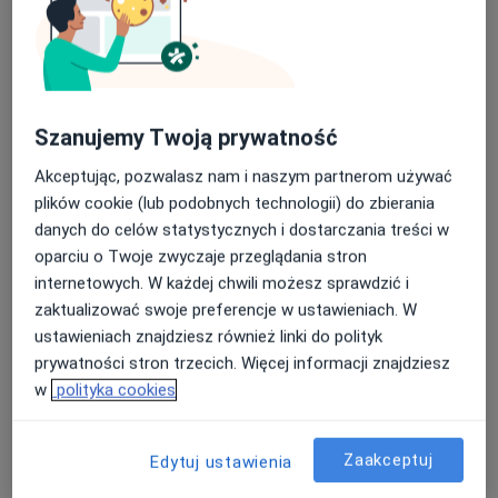
Szanujemy Twoją prywatność
Akceptując, pozwalasz nam i naszym partnerom używać
dr n. med. Marek Łokaj
plików cookie (lub podobnych technologii) do zbierania
·
Więcej
Chirurg, Proktolog, Chirurg plastyczny
danych do celów statystycznych i dostarczania treści w
346 opinii
oparciu o Twoje zwyczaje przeglądania stron
internetowych. W każdej chwili możesz sprawdzić i
Relaksowa 18b/u3, Lublin
•
Mapa
zaktualizować swoje preferencje w ustawieniach. W
Comfort Clinic
ustawieniach znajdziesz również linki do polityk
Konsultacja chirurgiczna
od 250 zł
prywatności stron trzecich. Więcej informacji znajdziesz
Specjalista nie oferuje umawiania online pod tym adresem.
w
polityka cookies
Poproś o wizytę
Zaakceptuj
Edytuj ustawienia