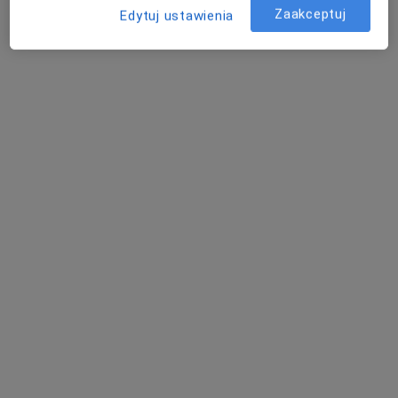
Specjalista nie oferuje umawiania online pod tym adresem.
Zaakceptuj
Edytuj ustawienia
Poproś o wizytę
Bezpieczne płatności
mgr Michał Szadkowski
·
Więcej
Psychoterapeuta
52 opinie
Kredytowa 6 lokal 27, Warszawa
•
Mapa
Ośrodek Psychoterapii Świadomość i Rozwój
Psychoterapia grupowa
od 500 zł