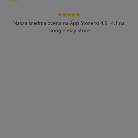
Nasza średnia ocena na App Store to 4.9 i 4.1 na
mgr Małgorzata Fus
Google Play Store
·
Więcej
Psychoterapeuta
2 opinie
Marii Grzegorzewskiej 10, Warszawa
•
Mapa
Psychoterapia Collegium Verum
Psychoterapia grupowa
Brak ceny
Specjalista nie oferuje umawiania online pod tym adresem.
Poproś o wizytę