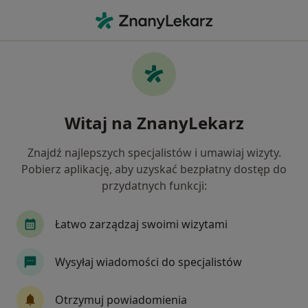
Me
Psychoterapia Grupowa • Warszawa, mazowieckie
Filtry
• 1
Ubezpieczenie
Map
Psychoterapia grupowa specjaliści w
Witaj na ZnanyLekarz
Warszawie
Jak działają wyniki wyszukiwania
Znajdź najlepszych specjalistów i umawiaj wizyty.
Pobierz aplikację, aby uzyskać bezpłatny dostęp do
przydatnych funkcji:
Jakiego specjalisty szukasz?
Psychoterapeuta
Psycholog
Seksuolog
Łatwo zarządzaj swoimi wizytami
Wysyłaj wiadomości do specjalistów
Otrzymuj powiadomienia