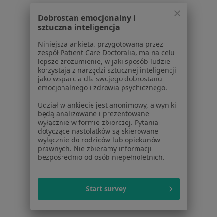
Konsultacja psychiatryczna w Warszawie
Dobrostan emocjonalny i
sztuczna inteligencja
Konsultacja psychologiczna w Warszawie
Niniejsza ankieta, przygotowana przez
Konsultacja psychiatryczna online (pierwsza
zespół Patient Care Doctoralia, ma na celu
wizyta) w Warszawie
lepsze zrozumienie, w jaki sposób ludzie
korzystają z narzędzi sztucznej inteligencji
Więcej (15)
jako wsparcia dla swojego dobrostanu
Więcej w kategorii: Usługi w Warszawie
emocjonalnego i zdrowia psychicznego.
Popularne specjalizacje
Udział w ankiecie jest anonimowy, a wyniki
będą analizowane i prezentowane
Psycholodzy w Warszawie
wyłącznie w formie zbiorczej. Pytania
dotyczące nastolatków są skierowane
Stomatolodzy w Warszawie
wyłącznie do rodziców lub opiekunów
prawnych. Nie zbieramy informacji
Interniści w Warszawie
bezpośrednio od osób niepełnoletnich.
Psychoterapeuci w Warszawie
Start survey
Ginekolodzy w Warszawie
Więcej (15)