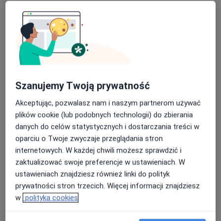
Poproś o wizytę
Szanujemy Twoją prywatność
Akceptując, pozwalasz nam i naszym partnerom używać
plików cookie (lub podobnych technologii) do zbierania
Bezpieczne płatności
danych do celów statystycznych i dostarczania treści w
mgr Anna Majewska
oparciu o Twoje zwyczaje przeglądania stron
internetowych. W każdej chwili możesz sprawdzić i
·
Więcej
Psychoterapeuta, Psycholog
zaktualizować swoje preferencje w ustawieniach. W
54 opinie
ustawieniach znajdziesz również linki do polityk
Kazimierza Jeżewskiego 5d m. 98, Warszawa
•
Mapa
prywatności stron trzecich. Więcej informacji znajdziesz
Anna Majewska Usługi Psychologiczne
w
polityka cookies
Psychoterapia grupowa
od 450 zł