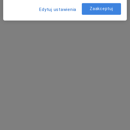
Konsultacja stomatologiczna (kolejna wizyta)
od 180 zł
Zaakceptuj
Edytuj ustawienia
Specjalista nie oferuje umawiania online pod tym adresem.
Poproś o wizytę
lek. dent. Anna Osińska
·
Więcej
Stomatolog
41 opinii
Karola Szymanowskiego 2 biurowiec Vigo - parter, Gdańsk
•
Mapa
Markiewicz Clinic