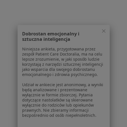
Usługi w Gdańsku
Konsultacja stomatologiczna w Gdańsku
Konsultacja protetyczna w Gdańsku
Dobrostan emocjonalny i
Leczenie próchnicy w Gdańsku
sztuczna inteligencja
Badania stomatologiczne w Gdańsku
Niniejsza ankieta, przygotowana przez
zespół Patient Care Doctoralia, ma na celu
Leczenie kanałowe w Gdańsku
lepsze zrozumienie, w jaki sposób ludzie
korzystają z narzędzi sztucznej inteligencji
Więcej (15)
jako wsparcia dla swojego dobrostanu
Więcej w kategorii: Usługi w Gdańsku
emocjonalnego i zdrowia psychicznego.
Popularne specjalizacje
Udział w ankiecie jest anonimowy, a wyniki
będą analizowane i prezentowane
Psycholodzy w Gdańsku
wyłącznie w formie zbiorczej. Pytania
dotyczące nastolatków są skierowane
Stomatolodzy w Gdańsku
wyłącznie do rodziców lub opiekunów
prawnych. Nie zbieramy informacji
Interniści w Gdańsku
bezpośrednio od osób niepełnoletnich.
Psychoterapeuci w Gdańsku