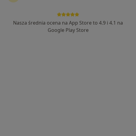
Chirurg szczękowo-twarzowy
Nasza średnia ocena na App Store to 4.9 i 4.1 na
Zobacz więcej
Google Play Store
lek. dent. Maciej Róg
·
Więcej
Stomatolog
189 opinii
Jasieńska 82/2, Gdańsk
•
Mapa
Micro Dental Clinic