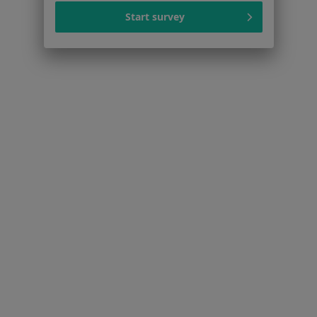
Fizjoterapeuci w Gdańsku
Start survey
Więcej (15)
Więcej w kategorii: Popularne specjalizacje
Strona Główna
Usługi I Zabiegi
Konsultacja Stomatologiczna (Kolejna Wizyta)
Zmień miasto
Gdańsk
Zmień miasto
Serwis
Regulamin
Polityka prywatności pacjentów
Polityka prywatności profesjonalistów
Polityka prywatności dla profesjonalistów, których