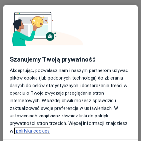
Konsultacja stomatologiczna (kolejna wizyta)
od 180 zł
Specjalista nie oferuje umawiania online pod tym adresem.
Poproś o wizytę
Szanujemy Twoją prywatność
Akceptując, pozwalasz nam i naszym partnerom używać
plików cookie (lub podobnych technologii) do zbierania
danych do celów statystycznych i dostarczania treści w
oparciu o Twoje zwyczaje przeglądania stron
dr n. med. Marek Markiewicz
internetowych. W każdej chwili możesz sprawdzić i
Stomatolog, Chirurg stomatologiczny, Protetyk
zaktualizować swoje preferencje w ustawieniach. W
·
Więcej
stomatologiczny
ustawieniach znajdziesz również linki do polityk
127 opinii
prywatności stron trzecich. Więcej informacji znajdziesz
Karola Szymanowskiego 2 biurowiec Vigo - parter, Gdańsk
•
Mapa
w
polityka cookies
Markiewicz Clinic