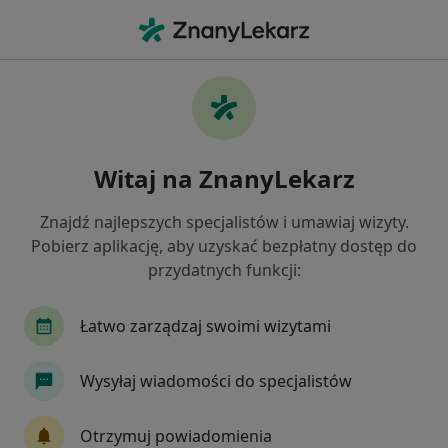
Me
Konsultacja Stomatologiczna Kolejna Wizyta • Gdańsk, pomorskie
Filtry
• 1
Ubezpieczenie
Map
Konsultacja stomatologiczna (kolejna
Witaj na ZnanyLekarz
wizyta) specjaliści w Gdańsku
Jak działają wyniki wyszukiwania
Znajdź najlepszych specjalistów i umawiaj wizyty.
Pobierz aplikację, aby uzyskać bezpłatny dostęp do
przydatnych funkcji:
Jakiego specjalisty szukasz?
Stomatolog
Protetyk stomatologiczny
Łatwo zarządzaj swoimi wizytami
Chirurg stomatologiczny
Wysyłaj wiadomości do specjalistów
Lekarz wykonujący zabiegi medycyny estetycznej
Otrzymuj powiadomienia