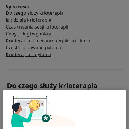
Spis treści
Do czego służy krioterapia
Jak działa krioterapia
Czas trwania sesji krioterapii
Ceny usługi wg miast
Krioterapia: polecani specjaliści i kliniki
Często zadawane pytania
Krioterapia – pytania
Do czego służy krioterapia
Krioterapia ma szerokie zastosowanie. W medycynie
wykorzystywana jest do leczenia różnych schorzeń,
takich jak zapalenie stawów, przewlekły ból,
migreny, zaburzenia nastroju i wiele innych. Niskie
temperatury pomagają uśmierzyć podrażnione