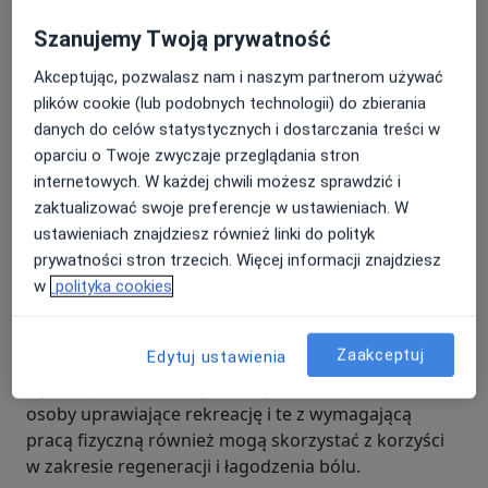
nerwy, redukować stan zapalny i poprawiać
Szanujemy Twoją prywatność
krążenie, co łagodzi ból i wspomaga proces gojenia.
Akceptując, pozwalasz nam i naszym partnerom używać
W dermatologii krioterapia jest stosowana do
plików cookie (lub podobnych technologii) do zbierania
leczenia skóry, w tym usuwania brodawek, znamion i
danych do celów statystycznych i dostarczania treści w
niektórych rodzajów raka skóry. Ekstremalne
oparciu o Twoje zwyczaje przeglądania stron
chłodzenie ""zamraża"" i skutecznie niszczy
internetowych. W każdej chwili możesz sprawdzić i
nieprawidłowe komórki, co sprawia, że stanowi
zaktualizować swoje preferencje w ustawieniach. W
przydatne narzędzie w pielęgnacji zdrowia skóry.
ustawieniach znajdziesz również linki do polityk
W dziedzinie sportu i aktywności fizycznej sportowcy
prywatności stron trzecich. Więcej informacji znajdziesz
stosują krioterapię w celu poprawy regeneracji i
w
polityka cookies
osiągnięcia lepszej wydajności. Leczenie pomaga
zmniejszyć napięcie mięśni, przyspieszyć
Zaakceptuj
Edytuj ustawienia
regenerację po intensywnym treningu i poprawić
wyniki sportowe. Nie jest to tylko dla sportowców;
osoby uprawiające rekreację i te z wymagającą
pracą fizyczną również mogą skorzystać z korzyści
w zakresie regeneracji i łagodzenia bólu.