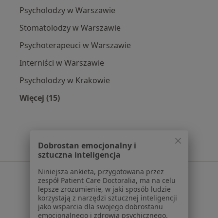
Psycholodzy w Warszawie
Stomatolodzy w Warszawie
Psychoterapeuci w Warszawie
Interniści w Warszawie
Psycholodzy w Krakowie
Więcej (15)
Więcej w kategorii: Popularne specjalizacje
Dobrostan emocjonalny i
sztuczna inteligencja
Niniejsza ankieta, przygotowana przez
Serwis
zespół Patient Care Doctoralia, ma na celu
lepsze zrozumienie, w jaki sposób ludzie
Regulamin
korzystają z narzędzi sztucznej inteligencji
Polityka prywatności pacjentów
jako wsparcia dla swojego dobrostanu
Polityka prywatności profesjonalistów
emocjonalnego i zdrowia psychicznego.