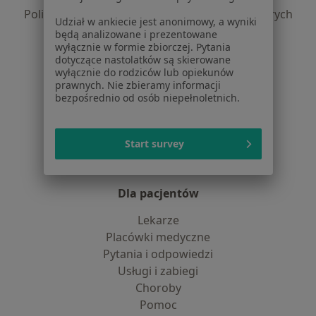
Polityka prywatności dla profesjonalistów, których
Udział w ankiecie jest anonimowy, a wyniki
dane pozyskaliśmy samodzielnie
będą analizowane i prezentowane
Polityka cookies
wyłącznie w formie zbiorczej. Pytania
dotyczące nastolatków są skierowane
Jak działają wyniki wyszukiwania
wyłącznie do rodziców lub opiekunów
Dostępność
prawnych. Nie zbieramy informacji
O nas
bezpośrednio od osób niepełnoletnich.
Praca
Rekrutujemy!
Partnerzy
Start survey
Centrum prasowe
Kontakt
Dla pacjentów
Lekarze
Placówki medyczne
Pytania i odpowiedzi
Usługi i zabiegi
Choroby
Pomoc