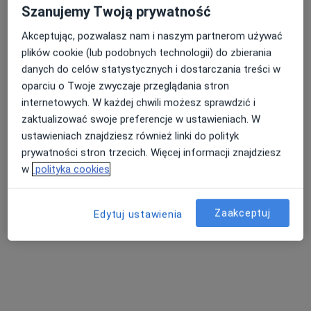
Szanujemy Twoją prywatność
Akceptując, pozwalasz nam i naszym partnerom używać
plików cookie (lub podobnych technologii) do zbierania
danych do celów statystycznych i dostarczania treści w
oparciu o Twoje zwyczaje przeglądania stron
lek. Barbara Kawalec-Herbut
internetowych. W każdej chwili możesz sprawdzić i
·
Więcej
Okulista, Okulista dziecięcy
zaktualizować swoje preferencje w ustawieniach. W
805 opinii
ustawieniach znajdziesz również linki do polityk
prywatności stron trzecich. Więcej informacji znajdziesz
Adres
Online
w
polityka cookies
Jankego 176, Katowice
•
Mapa
Zaakceptuj
Edytuj ustawienia
ALL4EYES Okulista Optyk
Badania dna oka
od 300 zł
Specjalista nie oferuje umawiania online pod tym adresem.
Poproś o wizytę