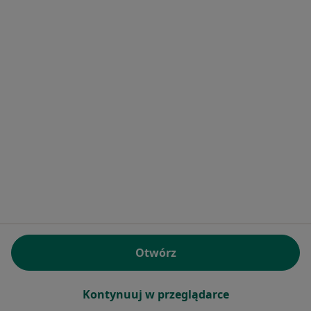
lek. Paweł Wąs
Okulista
7 opinii
Adres 1
Adres 2
Otwórz
Wyszyńskiego 3, Tychy
•
Mapa
LENS-MED Okulistyka Zabiegowa & Diagnostyka & Optyk
Specjalista nie oferuje umawiania online pod tym adresem.
Kontynuuj w przeglądarce