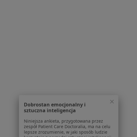
Konsultacja okulistyczna
250 zł
Brak dostępnych specjalistów z wolnymi terminami w tym centrum medycznym.
Pokaż profil
Pracownia Optyczna - okulistyka,
Dobrostan emocjonalny i
optometria, ortoptyka
sztuczna inteligencja
Okulistyka, Okulistyka dziecięca, Optometria
Niniejsza ankieta, przygotowana przez
131 opinii
zespół Patient Care Doctoralia, ma na celu
lepsze zrozumienie, w jaki sposób ludzie
al. Bielska 107, CH Auchan, Tychy
•
Mapa