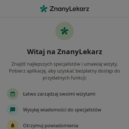
Me
Okulista • Tychy, śląskie
Filtry
Mapa
Polecani okuliści w Tychach
Witaj na ZnanyLekarz
Jak działają wyniki wyszukiwania
Znajdź najlepszych specjalistów i umawiaj wizyty.
Pobierz aplikację, aby uzyskać bezpłatny dostęp do
przydatnych funkcji:
Łatwo zarządzaj swoimi wizytami
Wysyłaj wiadomości do specjalistów
dr n. med. Michał Milka
·
Więcej
Okulista
Otrzymuj powiadomienia