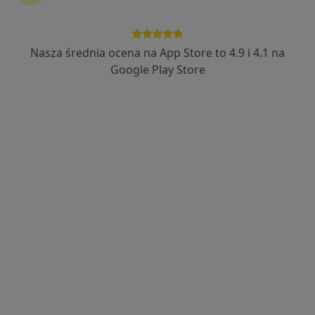
167 opinii
Wąska 7, Tychy
•
Mapa
INMEDICO
Nasza średnia ocena na App Store to 4.9 i 4.1 na
Konsultacja okulistyczna
280 zł
Google Play Store
Specjalista nie oferuje umawiania online pod tym adresem.
Poproś o wizytę
lek. Maciej Helemejko
·
Więcej
Okulista
292 opinie