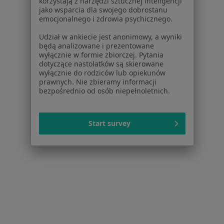
korzystają z narzędzi sztucznej inteligencji
jako wsparcia dla swojego dobrostanu
Brak dostępnych specjalistów z wolnymi terminami w tym centrum medycznym.
emocjonalnego i zdrowia psychicznego.
Pokaż profil
Udział w ankiecie jest anonimowy, a wyniki
będą analizowane i prezentowane
wyłącznie w formie zbiorczej. Pytania
dotyczące nastolatków są skierowane
wyłącznie do rodziców lub opiekunów
prawnych. Nie zbieramy informacji
bezpośrednio od osób niepełnoletnich.
Start survey
Centrum Medyczne LUX MED - Tychy
·
Więcej
Okulistyka, Medycyna rodzinna, Laryngologia
94 opinie
ul. Damrota 47a, Tychy
•
Mapa
Konsultacja okulistyczna
od 339 zł