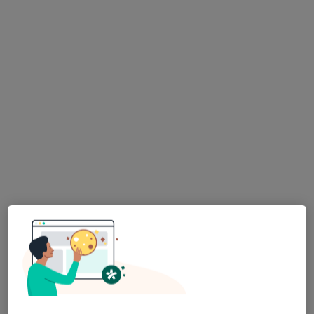
lek. Natalia Kwiatek
·
Więcej
Okulista
33 opinie
ul. Fabryczna 2, Tychy
•
Mapa
Centrum Medyczne Ultra-Med-Strefa
Konsultacja okulistyczna
250 zł
Specjalista nie oferuje umawiania online pod tym adresem.
Poproś o wizytę
Dostępni specjaliści
Specjaliści znajdują się poza Tychy, śląskie, w
obszarach bliskich Twojemu wyszukiwaniu.