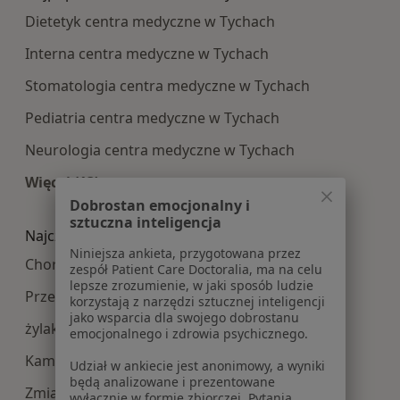
Dietetyk centra medyczne w Tychach
Interna centra medyczne w Tychach
Stomatologia centra medyczne w Tychach
Pediatria centra medyczne w Tychach
Neurologia centra medyczne w Tychach
Więcej (13)
Więcej w kategorii: Najpopularniesze centra m
Dobrostan emocjonalny i
sztuczna inteligencja
Najczęście leczone choroby
Niniejsza ankieta, przygotowana przez
Choroby chirurgiczne w Tychach
zespół Patient Care Doctoralia, ma na celu
lepsze zrozumienie, w jaki sposób ludzie
Przepuklina w Tychach
korzystają z narzędzi sztucznej inteligencji
jako wsparcia dla swojego dobrostanu
żylaki kończyn dolnych w Tychach
emocjonalnego i zdrowia psychicznego.
Kamica żółciowa w Tychach
Udział w ankiecie jest anonimowy, a wyniki
będą analizowane i prezentowane
Zmiany skórne w Tychach
wyłącznie w formie zbiorczej. Pytania