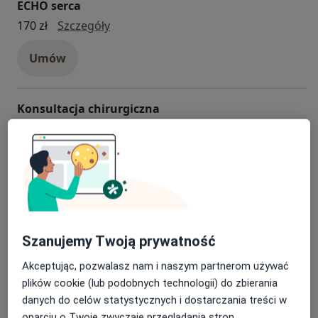
ECHO serca
ECHO serca
170 zł
Szczegóły
Umów
Konsultacja chirurgiczna
Konsultacja chirurgiczna
Od 280 zł
Szczegóły
Umów
Konsultacja okulistyczna
konsultacja okulistyczna
250 zł
Szczegóły
Szanujemy Twoją prywatność
Umów
Akceptując, pozwalasz nam i naszym partnerom używać
plików cookie (lub podobnych technologii) do zbierania
danych do celów statystycznych i dostarczania treści w
Konsultacja ginekologiczna
oparciu o Twoje zwyczaje przeglądania stron