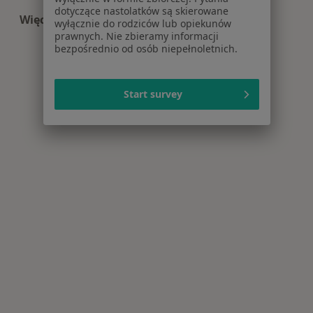
dotyczące nastolatków są skierowane
Więcej (15)
wyłącznie do rodziców lub opiekunów
Więcej w kategorii: Najczęście leczone choroby
prawnych. Nie zbieramy informacji
bezpośrednio od osób niepełnoletnich.
Start survey