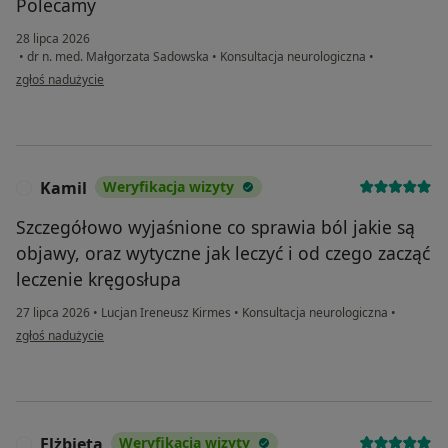
Polecamy
28 lipca 2026
•
dr n. med. Małgorzata Sadowska
•
Konsultacja neurologiczna
•
w opinii użytkownika Barbara.R
zgłoś nadużycie
Kamil
Weryfikacja wizyty
K
Szczegółowo wyjaśnione co sprawia ból jakie są
objawy, oraz wytyczne jak leczyć i od czego zacząć
leczenie kręgosłupa
27 lipca 2026
•
Lucjan Ireneusz Kirmes
•
Konsultacja neurologiczna
•
w opinii użytkownika Kamil
zgłoś nadużycie
Elżbieta
Weryfikacja wizyty
E