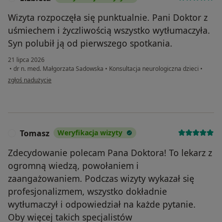
Wizyta rozpoczęła się punktualnie. Pani Doktor z
uśmiechem i życzliwością wszystko wytłumaczyła.
Syn polubił ją od pierwszego spotkania.
21 lipca 2026
•
dr n. med. Małgorzata Sadowska
•
Konsultacja neurologiczna dzieci
•
w opinii użytkownika Elżbieta
zgłoś nadużycie
Tomasz
Weryfikacja wizyty
T
Zdecydowanie polecam Pana Doktora! To lekarz z
ogromną wiedzą, powołaniem i
zaangażowaniem. Podczas wizyty wykazał się
profesjonalizmem, wszystko dokładnie
wytłumaczył i odpowiedział na każde pytanie.
Oby więcej takich specjalistów