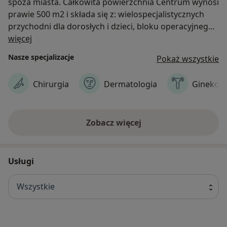
spoza miasta. Całkowita powierzchnia Centrum wynosi
prawie 500 m2 i składa się z: wielospecjalistycznych
przychodni dla dorosłych i dzieci, bloku operacyjnego,
O nas
oddziału dla pacjentów hospitalizowanych oraz
więcej
zaplecza diagnostycznego. Przedmiotem działania
Nasze specjalizacje
Pokaż wszystkie
Centrum są wielopoziomowe świadczenia medyczne z
zakresu medycyny ogólnej. Ultra - Med funkcjonuje w
Chirurgia
Dermatologia
Ginekolo
oparciu o kontrakty z Narodowym Funduszem
Zdrowia co sprawia, iż większość z oferowanych usług
jest dla pacjentów bezpłatna.
Zobacz więcej
Usługi
Wszystkie