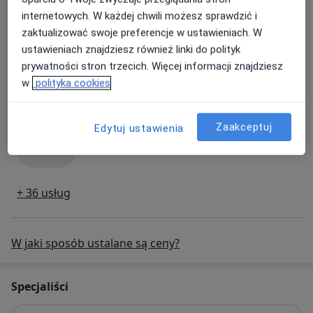
konsultacja ginekologiczna
Od 280 zł
Szczegóły
internetowych. W każdej chwili możesz sprawdzić i
zaktualizować swoje preferencje w ustawieniach. W
Umów
ustawieniach znajdziesz również linki do polityk
prywatności stron trzecich. Więcej informacji znajdziesz
w
polityka cookies
Konsultacja kardiologiczna
konsultacja kardiologiczna
Od 280 zł
Szczegóły
Zaakceptuj
Edytuj ustawienia
Umów
+ 36 usług
W jaki sposób ustalane są ceny?
Specjaliści