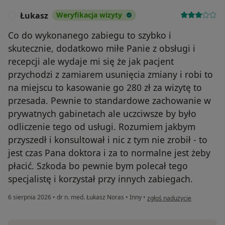
Łukasz
Weryfikacja wizyty
Ł
Co do wykonanego zabiegu to szybko i
skutecznie, dodatkowo miłe Panie z obsługi i
recepcji ale wydaje mi się że jak pacjent
przychodzi z zamiarem usunięcia zmiany i robi to
na miejscu to kasowanie go 280 zł za wizytę to
przesada. Pewnie to standardowe zachowanie w
prywatnych gabinetach ale uczciwsze by było
odliczenie tego od usługi. Rozumiem jakbym
przyszedł i konsultował i nic z tym nie zrobił - to
jest czas Pana doktora i za to normalne jest żeby
płacić. Szkoda bo pewnie bym polecał tego
specjalistę i korzystał przy innych zabiegach.
w opinii użytkownika Łukasz
6 sierpnia 2026
•
dr n. med. Łukasz Noras
•
Inny
•
zgłoś nadużycie