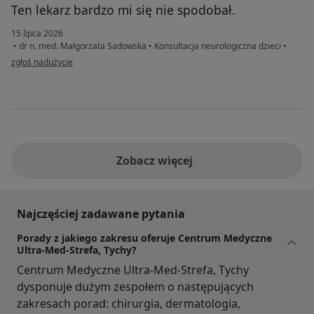
Ten lekarz bardzo mi się nie spodobał.
15 lipca 2026
•
dr n. med. Małgorzata Sadowska
•
Konsultacja neurologiczna dzieci
•
w opinii użytkownika Beatka
zgłoś nadużycie
Zobacz więcej
Najczęściej zadawane pytania
Porady z jakiego zakresu oferuje Centrum Medyczne
Ultra-Med-Strefa, Tychy?
Centrum Medyczne Ultra-Med-Strefa, Tychy
dysponuje dużym zespołem o następujących
zakresach porad: chirurgia, dermatologia,