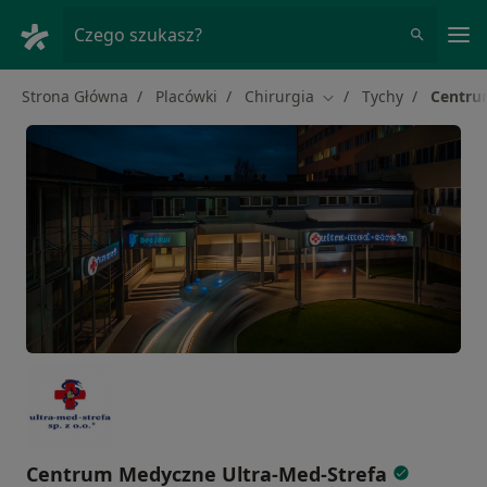
Me
Czego szukasz?
Strona Główna
Placówki
Chirurgia
Tychy
Centru
Zmień miasto
Centrum Medyczne Ultra-Med-Strefa