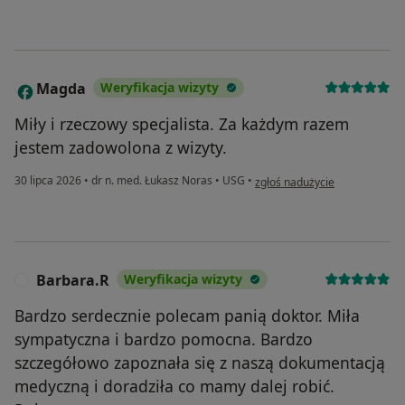
Magda
Weryfikacja wizyty
M
Miły i rzeczowy specjalista. Za każdym razem
jestem zadowolona z wizyty.
w opinii użytkownika Magda
30 lipca 2026
•
dr n. med. Łukasz Noras
•
USG
•
zgłoś nadużycie
Barbara.R
Weryfikacja wizyty
B
Bardzo serdecznie polecam panią doktor. Miła
sympatyczna i bardzo pomocna. Bardzo
szczegółowo zapoznała się z naszą dokumentacją
medyczną i doradziła co mamy dalej robić.