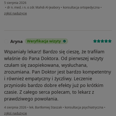
5 sierpnia 2026
•
dr n. med. i n. o zdr. Mahdi Al-Jeabory
•
konsultacja ortopedyczna
•
w opinii użytkownika Adam
zgłoś nadużycie
Aryna
Weryfikacja wizyty
A
Wspaniały lekarz! Bardzo się cieszę, że trafiłam
właśnie do Pana Doktora. Od pierwszej wizyty
czułam się zaopiekowana, wysłuchana,
zrozumiana. Pan Doktor jest bardzo kompetentny
i również empatyczny i życzliwy. Leczenie
przyniosło bardzo dobre efekty już po krótkim
czasie. Z całego serca polecam, to lekarz z
prawdziwego powołania.
4 sierpnia 2026
•
lek. Bartłomiej Staszak
•
konsultacja psychiatryczna
•
w opinii użytkownika Aryna
zgłoś nadużycie