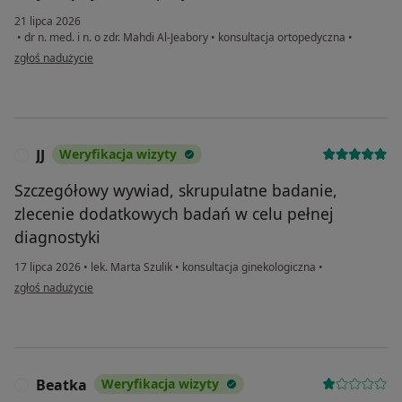
21 lipca 2026
•
dr n. med. i n. o zdr. Mahdi Al-Jeabory
•
konsultacja ortopedyczna
•
w opinii użytkownika Tomasz
zgłoś nadużycie
JJ
Weryfikacja wizyty
J
Szczegółowy wywiad, skrupulatne badanie,
zlecenie dodatkowych badań w celu pełnej
diagnostyki
17 lipca 2026
•
lek. Marta Szulik
•
konsultacja ginekologiczna
•
w opinii użytkownika JJ
zgłoś nadużycie
Beatka
Weryfikacja wizyty
B