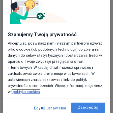
Szanujemy Twoją prywatność
Akceptując, pozwalasz nam i naszym partnerom używać
Omnia Medica
plików cookie (lub podobnych technologii) do zbierania
danych do celów statystycznych i dostarczania treści w
Ginekologia, Położnictwo, Urologia
oparciu o Twoje zwyczaje przeglądania stron
842 opinie
internetowych. W każdej chwili możesz sprawdzić i
Piłsudskiego 67b, Tychy
•
Mapa
zaktualizować swoje preferencje w ustawieniach. W
Konsultacja chirurgiczna
250 zł
ustawieniach znajdziesz również linki do polityk
prywatności stron trzecich. Więcej informacji znajdziesz
Pokaż więcej usług
w
polityka cookies
lek. Agnieszka
Zaakceptuj
Edytuj ustawienia
Garbacz