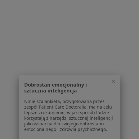
1
2
Powiązane wyszukiwania
Usługi w Tychach
Konsultacja stomatologiczna w Tychach
Konsultacja protetyczna w Tychach
Leczenie próchnicy w Tychach
Dobrostan emocjonalny i
Protezy w Tychach
sztuczna inteligencja
Stomatologia zachowawcza w Tychach
Niniejsza ankieta, przygotowana przez
zespół Patient Care Doctoralia, ma na celu
Więcej (15)
lepsze zrozumienie, w jaki sposób ludzie
Więcej w kategorii: Usługi w Tychach
korzystają z narzędzi sztucznej inteligencji
jako wsparcia dla swojego dobrostanu
Popularne specjalizacje
emocjonalnego i zdrowia psychicznego.
Psycholodzy w Tychach