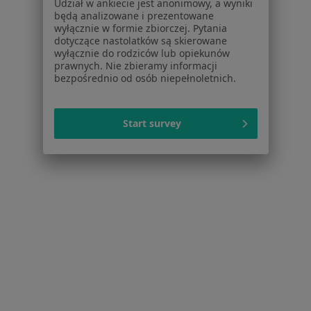
Udział w ankiecie jest anonimowy, a wyniki
będą analizowane i prezentowane
Interniści w Tychach
wyłącznie w formie zbiorczej. Pytania
dotyczące nastolatków są skierowane
Stomatolodzy w Tychach
wyłącznie do rodziców lub opiekunów
prawnych. Nie zbieramy informacji
Ginekolodzy w Tychach
bezpośrednio od osób niepełnoletnich.
Fizjoterapeuci w Tychach
Więcej (15)
Start survey
Więcej w kategorii: Popularne specjalizacje
Strona Główna
Usługi I Zabiegi
Konsultacja Chirurgiczna
Tychy
Zmień miasto
Zmień miasto
Serwis