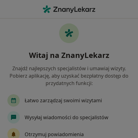
Me
Konsultacja Chirurgiczna • Tychy, śląskie
Filtry
• 1
Ubezpieczenie
Map
Konsultacja chirurgiczna specjaliści w
Witaj na ZnanyLekarz
Tychach
Jak działają wyniki wyszukiwania
Znajdź najlepszych specjalistów i umawiaj wizyty.
Pobierz aplikację, aby uzyskać bezpłatny dostęp do
przydatnych funkcji:
Jakiego specjalisty szukasz?
Chirurg
Urolog
Lekarz wykonujący zabieg
Łatwo zarządzaj swoimi wizytami
Wysyłaj wiadomości do specjalistów
Otrzymuj powiadomienia