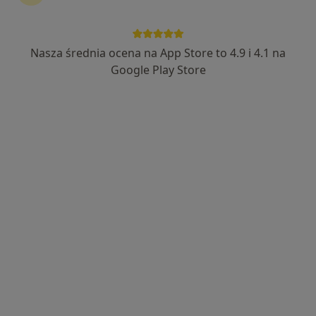
Nasza średnia ocena na App Store to 4.9 i 4.1 na
lek. Agnieszka Garbacz
Google Play Store
·
Więcej
Chirurg
34 opinie
Piłsudskiego 67b, Tychy
•
Mapa
Omnia Medica
Konsultacja chirurgiczna
250 zł
Specjalista nie oferuje umawiania online pod tym adresem.
Poproś o wizytę