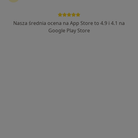
Nasza średnia ocena na App Store to 4.9 i 4.1 na
Google Play Store
Wyróżniony
PRO FEMINA : Gabinet Ginekologiczny i
Pracownia Badań Usg
Ginekologia, Położnictwo, Radiologia
1438 opinii
pl. Kaszubski 8/401, Gdynia
•
Mapa
Konsultacja ginekologiczna + cytologia LBC
500 zł
Pokaż więcej usług
lek. Krystyna
lek. Ewa Letkiewicz
lek. Piotr
Kosowicz
ginekolog
Chmielewski
ginekolog
ginekolog