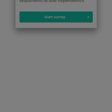
bezpośrednio od osób niepełnoletnich.
Psychoterapeuci w Gdyni
Start survey
Fizjoterapeuci w Gdyni
Więcej (15)
Więcej w kategorii: Popularne specjalizacje
Strona Główna
Usługi I Zabiegi
Konsultacja Ginekologiczna + Cytologia Lbc
Zmień miasto
Gdynia
Zmień miasto
Serwis
Regulamin
Polityka prywatności pacjentów