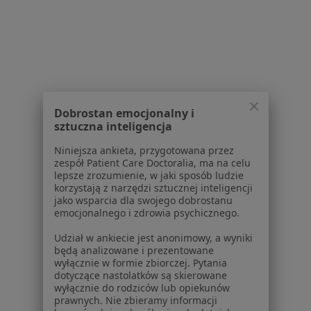
Usługi w Gdyni
Konsultacja ginekologiczna w Gdyni
Konsultacja ginekologiczna + USG w Gdyni
Konsultacja ginekologiczna + USG + cytologia LBC
w Gdyni
Dobrostan emocjonalny i
sztuczna inteligencja
Konsultacja ginekologiczna + USG + cytologia w
Gdyni
Niniejsza ankieta, przygotowana przez
zespół Patient Care Doctoralia, ma na celu
Założenie wkładki domacicznej w Gdyni
lepsze zrozumienie, w jaki sposób ludzie
korzystają z narzędzi sztucznej inteligencji
Więcej (15)
jako wsparcia dla swojego dobrostanu
Więcej w kategorii: Usługi w Gdyni
emocjonalnego i zdrowia psychicznego.
Popularne specjalizacje
Udział w ankiecie jest anonimowy, a wyniki
będą analizowane i prezentowane
Stomatolodzy w Gdyni
wyłącznie w formie zbiorczej. Pytania
dotyczące nastolatków są skierowane
Psycholodzy w Gdyni
wyłącznie do rodziców lub opiekunów
prawnych. Nie zbieramy informacji
Interniści w Gdyni