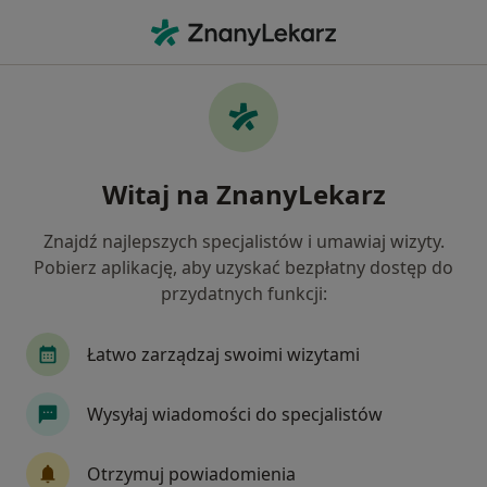
Me
Konsultacja Ginekologiczna Cytologia Lbc • Gdynia, pomorskie
Filtry
• 1
Ubezpieczenie
Map
Konsultacja ginekologiczna + cytologia LBC
Witaj na ZnanyLekarz
specjaliści w Gdyni
Jak działają wyniki wyszukiwania
Znajdź najlepszych specjalistów i umawiaj wizyty.
Pobierz aplikację, aby uzyskać bezpłatny dostęp do
przydatnych funkcji:
Wybierz swoje ubezpieczenie
Allianz
Enel-med
POLMED
TU Zdrowi
Łatwo zarządzaj swoimi wizytami
Wysyłaj wiadomości do specjalistów
Otrzymuj powiadomienia