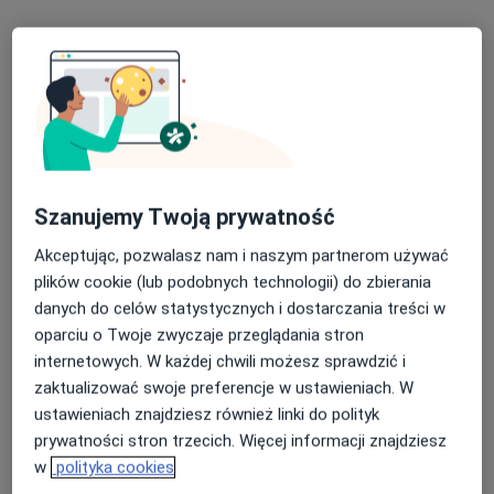
Stefana Batorego 9/u3, Gdynia
•
Mapa
Medyczna Gdynia
Konsultacja ginekologiczna + cytologia LBC
490 zł
Specjalista nie oferuje umawiania online pod tym adresem.
Poproś o wizytę
Szanujemy Twoją prywatność
Akceptując, pozwalasz nam i naszym partnerom używać
plików cookie (lub podobnych technologii) do zbierania
danych do celów statystycznych i dostarczania treści w
oparciu o Twoje zwyczaje przeglądania stron
internetowych. W każdej chwili możesz sprawdzić i
zaktualizować swoje preferencje w ustawieniach. W
Bezpieczne płatności
ustawieniach znajdziesz również linki do polityk
lek. Adam Szulc
prywatności stron trzecich. Więcej informacji znajdziesz
·
Więcej
Ginekolog
w
polityka cookies
280 opinii