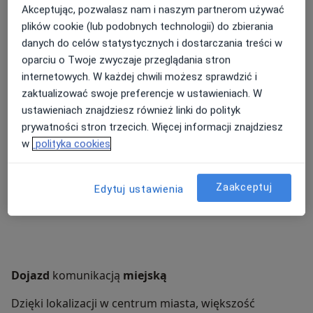
osobiście w recepcji placówki.
Akceptując, pozwalasz nam i naszym partnerom używać
Tel.: 58 775 95 99, 58 770 28 20
plików cookie (lub podobnych technologii) do zbierania
danych do celów statystycznych i dostarczania treści w
Dojazd i parking
oparciu o Twoje zwyczaje przeglądania stron
internetowych. W każdej chwili możesz sprawdzić i
Placówki Centrum Medycznego POLMED w Gdyni
zaktualizować swoje preferencje w ustawieniach. W
mieszczą się na terenie Centrum Handlowego Batory,
ustawieniach znajdziesz również linki do polityk
ul. 10 Lutego 11.
prywatności stron trzecich. Więcej informacji znajdziesz
w
polityka cookies
Przychodnie specjalistyczne
oraz punkt pobrań
i RTG – wejście od ul. Władysława IV, 4 piętro;
Zaakceptuj
Edytuj ustawienia
Medycyna pracy
z własnym punktem pobrań –
wejście od ul. Batorego (obok Żabki), 3 piętro.
Dojazd
komunikacją
miejską
Dzięki lokalizacji w centrum miasta, większość