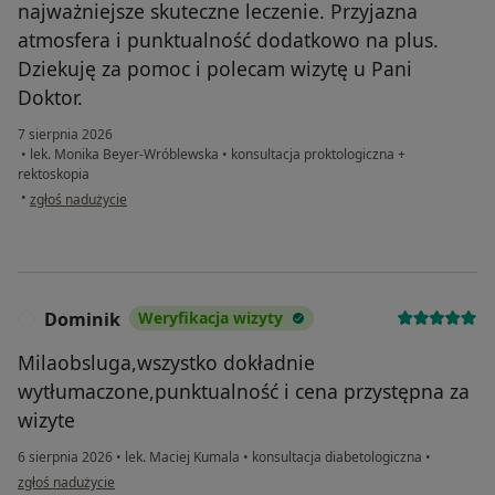
najważniejsze skuteczne leczenie. Przyjazna
atmosfera i punktualność dodatkowo na plus.
Dziekuję za pomoc i polecam wizytę u Pani
Doktor.
7 sierpnia 2026
•
lek. Monika Beyer-Wróblewska
•
konsultacja proktologiczna +
rektoskopia
w opinii użytkownika Magdalena
•
zgłoś nadużycie
Dominik
Weryfikacja wizyty
D
Milaobsluga,wszystko dokładnie
wytłumaczone,punktualność i cena przystępna za
wizyte
6 sierpnia 2026
•
lek. Maciej Kumala
•
konsultacja diabetologiczna
•
w opinii użytkownika Dominik
zgłoś nadużycie