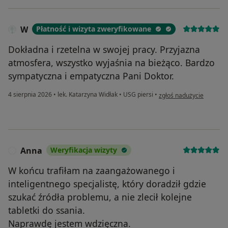
W
Płatność i wizyta zweryfikowane
Dokładna i rzetelna w swojej pracy. Przyjazna
atmosfera, wszystko wyjaśnia na bieżąco. Bardzo
sympatyczna i empatyczna Pani Doktor.
w opinii użytkownika W
4 sierpnia 2026
•
lek. Katarzyna Widłak
•
USG piersi
•
zgłoś nadużycie
Anna
Weryfikacja wizyty
A
W końcu trafiłam na zaangażowanego i
inteligentnego specjalistę, który doradził gdzie
szukać źródła problemu, a nie zlecił kolejne
tabletki do ssania.
Naprawdę jestem wdzięczna.