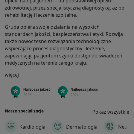
opieki nad pacjentem – od podstawowej opieki
zdrowotnej, przez specjalistyczną diagnostykę, aż po
rehabilitację i leczenie szpitalne.
Grupa opiera swoje działania na wysokich
standardach jakości, bezpieczeństwa i etyki. Rozwija
także nowoczesne rozwiązania technologiczne
wspierające proces diagnostyczny i leczenie,
zapewniając pacjentom szybki dostęp do świadczeń
medycznych na terenie całego kraju.
O nas
więcej
Nasze specjalizacje
Pokaż wszystkie
Kardiologia
Dermatologia
Neurol