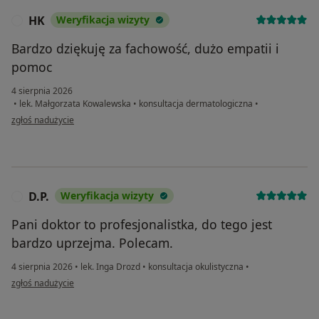
HK
Weryfikacja wizyty
H
Bardzo dziękuję za fachowość, dużo empatii i
pomoc
4 sierpnia 2026
•
lek. Małgorzata Kowalewska
•
konsultacja dermatologiczna
•
w opinii użytkownika HK
zgłoś nadużycie
D.P.
Weryfikacja wizyty
D
Pani doktor to profesjonalistka, do tego jest
bardzo uprzejma. Polecam.
4 sierpnia 2026
•
lek. Inga Drozd
•
konsultacja okulistyczna
•
w opinii użytkownika D.P.
zgłoś nadużycie