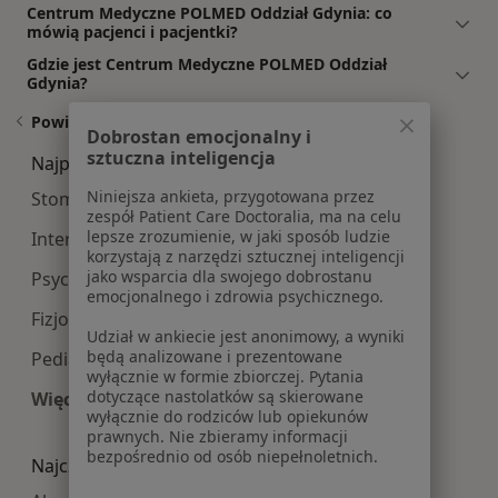
Centrum Medyczne POLMED Oddział Gdynia: co
mówią pacjenci i pacjentki?
Gdzie jest Centrum Medyczne POLMED Oddział
Gdynia?
Powiązane wyszukiwania
Dobrostan emocjonalny i
sztuczna inteligencja
Najpopularniesze centra medyczne
Niniejsza ankieta, przygotowana przez
Stomatologia centra medyczne w Gdyni
zespół Patient Care Doctoralia, ma na celu
lepsze zrozumienie, w jaki sposób ludzie
Interna centra medyczne w Gdyni
korzystają z narzędzi sztucznej inteligencji
jako wsparcia dla swojego dobrostanu
Psychologia centra medyczne w Gdyni
emocjonalnego i zdrowia psychicznego.
Fizjoterapia centra medyczne w Gdyni
Udział w ankiecie jest anonimowy, a wyniki
będą analizowane i prezentowane
Pediatria centra medyczne w Gdyni
wyłącznie w formie zbiorczej. Pytania
dotyczące nastolatków są skierowane
Więcej (11)
wyłącznie do rodziców lub opiekunów
Więcej w kategorii: Najpopularniesze centra m
prawnych. Nie zbieramy informacji
bezpośrednio od osób niepełnoletnich.
Najczęście leczone choroby