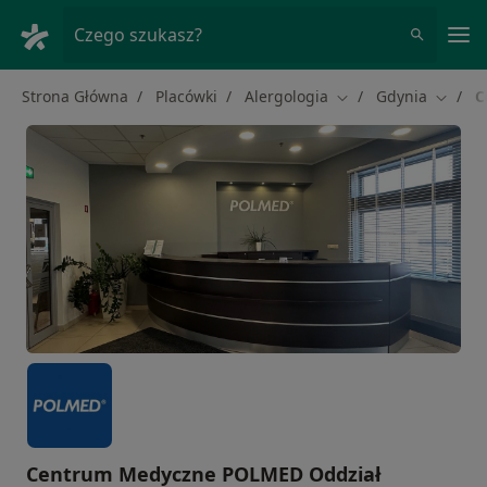
Me
Czego szukasz?
Strona Główna
Placówki
Alergologia
Gdynia
C
Zmień miasto
Zmień 
Centrum Medyczne POLMED Oddział