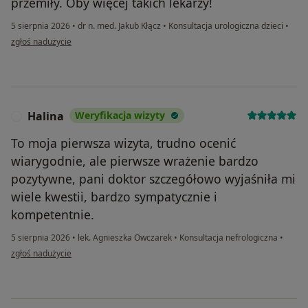
przemiły. Oby więcej takich lekarzy!
5 sierpnia 2026
•
dr n. med. Jakub Kłącz
•
Konsultacja urologiczna dzieci
•
w opinii użytkownika Aleksandra
zgłoś nadużycie
Halina
Weryfikacja wizyty
H
To moja pierwsza wizyta, trudno ocenić
wiarygodnie, ale pierwsze wrażenie bardzo
pozytywne, pani doktor szczegółowo wyjaśniła mi
wiele kwestii, bardzo sympatycznie i
kompetentnie.
5 sierpnia 2026
•
lek. Agnieszka Owczarek
•
Konsultacja nefrologiczna
•
w opinii użytkownika Halina
zgłoś nadużycie