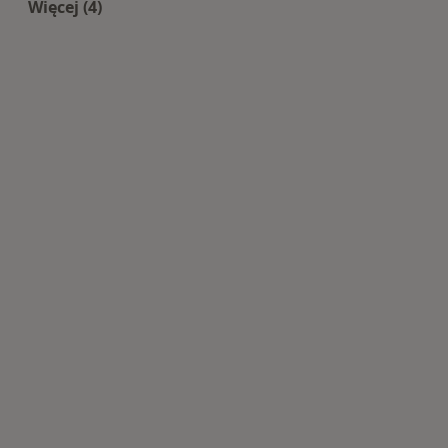
Więcej (4)
Więcej w kategorii: Centra medyczne Alergologi