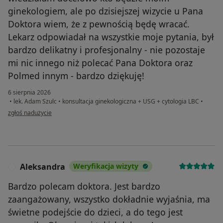
ginekologiem, ale po dzisiejszej wizycie u Pana
Doktora wiem, że z pewnością będę wracać.
Lekarz odpowiadał na wszystkie moje pytania, był
bardzo delikatny i profesjonalny - nie pozostaje
mi nic innego niż polecać Pana Doktora oraz
Polmed innym - bardzo dziękuję!
6 sierpnia 2026
•
lek. Adam Szulc
•
konsultacja ginekologiczna + USG + cytologia LBC
•
w opinii użytkownika Aleksandra
zgłoś nadużycie
Aleksandra
Weryfikacja wizyty
A
Bardzo polecam doktora. Jest bardzo
zaangażowany, wszystko dokładnie wyjaśnia, ma
świetne podejście do dzieci, a do tego jest