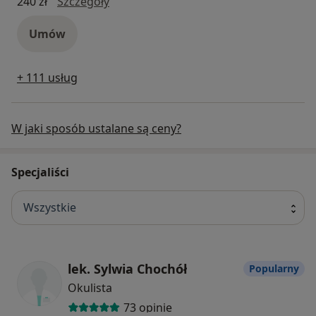
Konsultacja chirurgiczna
240 zł
Szczegóły
Umów
+ 111 usług
W jaki sposób ustalane są ceny?
Specjaliści
Wszystkie
lek. Sylwia Chochół
Popularny
Okulista
73 opinie