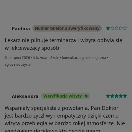
Paulina
Numer telefonu zweryfikowany
P
Lekarz nie pilnuje terminarza i wizyta odbyła się
w lekceważący sposób
6 sierpnia 2026
•
lek. Adam Szulc
•
konsultacja ginekologiczna
•
w opinii użytkownika Paulina
zgłoś nadużycie
Aleksandra
Weryfikacja wizyty
A
Wspaniały specjalista z powołania, Pan Doktor
jest bardzo życzliwy i empatyczny dzięki czemu
wizyta przebiegła w bardzo miłej atmosferze. Nie
wiedziałam docelowo kto będzie moim