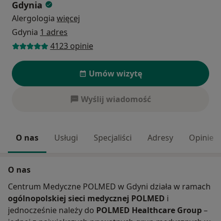
Gdynia
Alergologia
więcej
Gdynia
1 adres
4123 opinie
Umów wizytę
Wyślij wiadomość
O nas
Usługi
Specjaliści
Adresy
Opinie
O nas
Centrum Medyczne POLMED w Gdyni działa w ramach
ogólnopolskiej sieci medycznej POLMED
i
jednocześnie należy do
POLMED Healthcare Group
–