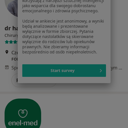
korzystają z narzędzi sztucznej inteligencji
jako wsparcia dla swojego dobrostanu
emocjonalnego i zdrowia psychicznego.
Udział w ankiecie jest anonimowy, a wyniki
będą analizowane i prezentowane
dr hab. n. med. Rafał Pankowski
wyłącznie w formie zbiorczej. Pytania
·
Więcej
Chirurg, Ortopeda, Ortopeda dziecięcy
dotyczące nastolatków są skierowane
wyłącznie do rodziców lub opiekunów
673 opinie
prawnych. Nie zbieramy informacji
bezpośrednio od osób niepełnoletnich.
Czesława Niemena 1c/13, Gdynia
•
Mapa
FOREST MED
Specjalista nie oferuje umawiania online pod tym adresem.
Start survey
Poproś o wizytę