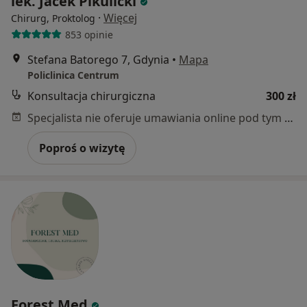
lek. Jacek Pikulicki
·
Więcej
Chirurg, Proktolog
853 opinie
Stefana Batorego 7, Gdynia
•
Mapa
Policlinica Centrum
Konsultacja chirurgiczna
300 zł
Specjalista nie oferuje umawiania online pod tym adresem.
Poproś o wizytę
Forest Med