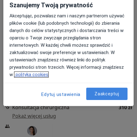
Szanujemy Twoją prywatność
Akceptując, pozwalasz nam i naszym partnerom używać
plików cookie (lub podobnych technologii) do zbierania
danych do celów statystycznych i dostarczania treści w
oparciu o Twoje zwyczaje przeglądania stron
internetowych. W każdej chwili możesz sprawdzić i
Medyczna Gdynia
zaktualizować swoje preferencje w ustawieniach. W
·
Więcej
Chirurgia, Chirurgia naczyniowa, Dermatologia
ustawieniach znajdziesz również linki do polityk
7700 opinii
prywatności stron trzecich. Więcej informacji znajdziesz
w
polityka cookies
Adres 1
Adres 2
Zaakceptuj
Edytuj ustawienia
Stefana Batorego 9/u3, Gdynia
•
Mapa
Konsultacja chirurgiczna
310 zł
Pokaż więcej usług