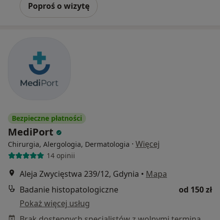
Poproś o wizytę
Bezpieczne płatności
MediPort
·
Więcej
Chirurgia, Alergologia, Dermatologia
14 opinii
Aleja Zwycięstwa 239/12, Gdynia
•
Mapa
Badanie histopatologiczne
od 150 zł
Pokaż więcej usług
Brak dostępnych specjalistów z wolnymi terminami w tym centrum medycznym.