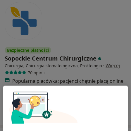
Bezpieczne płatności
Sopockie Centrum Chirurgiczne
·
Więcej
Chirurgia, Chirurgia stomatologiczna, Proktologia
70 opinii
Popularna placówka: pacjenci chętnie płacą online
Aleja Niepodległości 739 / 1, Sopot
•
Mapa
Brak dostępnych specjalistów z wolnymi terminami w tym centrum medycznym.
Pokaż profil