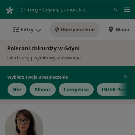
Me
Chirurg • Gdynia, pomorskie
Filtry
Ubezpieczenie
Mapa
Polecani chirurdzy w Gdyni
Jak działają wyniki wyszukiwania
Wybierz swoje ubezpieczenie
NFZ
Allianz
Compensa
INTER Polska